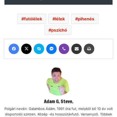
futólélek
lélek
pihenés
pszichó
Facebook
X
Skype
Messenger
Viber
Megosztás email-ben
Nyomtatás
Adam G. Steve.
Polgári nevén: Galambos Ádám. 1991 óta fut, melyből bő 10 év volt
élsportolói szinten. Közép -és hosszútávfutó. Versenyző. Többek