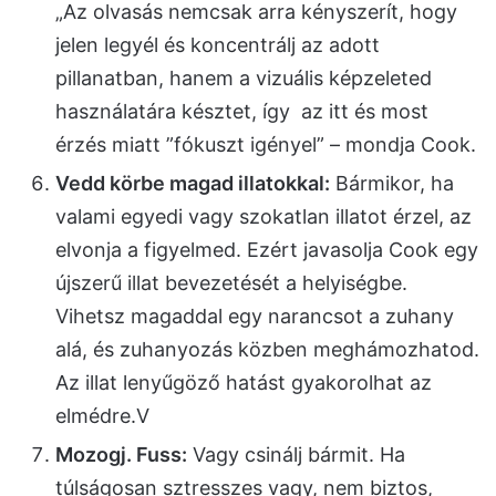
„Az olvasás nemcsak arra kényszerít, hogy
jelen legyél és koncentrálj az adott
pillanatban, hanem a vizuális képzeleted
használatára késztet, így az itt és most
érzés miatt ”fókuszt igényel” – mondja Cook.
Vedd körbe magad illatokkal:
Bármikor, ha
valami egyedi vagy szokatlan illatot érzel, az
elvonja a figyelmed. Ezért javasolja Cook egy
újszerű illat bevezetését a helyiségbe.
Vihetsz magaddal egy narancsot a zuhany
alá, és zuhanyozás közben meghámozhatod.
Az illat lenyűgöző hatást gyakorolhat az
elmédre.V
Mozogj. Fuss:
Vagy csinálj bármit. Ha
túlságosan sztresszes vagy, nem biztos,