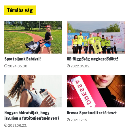
r
t
Témába vág
i
á
k
r
a
g
i
y
o
f
l
u
i
t
m
ó
Sportoljunk Babával!
UB függőség megkezdődött!
p
k
i
n
2024.05.30.
2022.05.02.
a
a
i
k
a
s
t
é
l
r
é
ü
t
l
Hogyan hidratáljak, hogy
Dressa Sportmelltartó teszt
i
é
javuljon a futóteljesítményem?
k
2021.12.15.
s
2021.06.23.
a
k