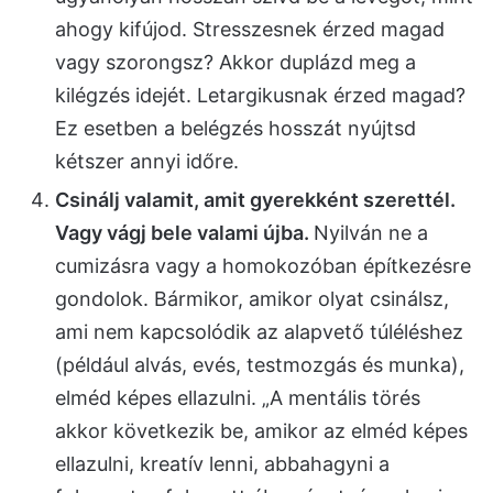
ahogy kifújod. Stresszesnek érzed magad
vagy szorongsz? Akkor duplázd meg a
kilégzés idejét. Letargikusnak érzed magad?
Ez esetben a belégzés hosszát nyújtsd
kétszer annyi időre.
Csinálj valamit, amit gyerekként szerettél.
Vagy vágj bele valami újba.
Nyilván ne a
cumizásra vagy a homokozóban építkezésre
gondolok. Bármikor, amikor olyat csinálsz,
ami nem kapcsolódik az alapvető túléléshez
(például alvás, evés, testmozgás és munka),
elméd képes ellazulni. „A mentális törés
akkor következik be, amikor az elméd képes
ellazulni, kreatív lenni, abbahagyni a