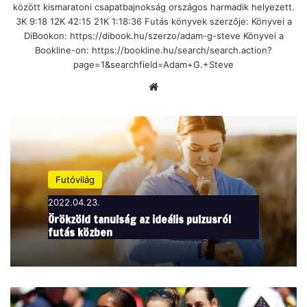
között kismaratoni csapatbajnokság országos harmadik helyezett.
3K 9:18 12K 42:15 21K 1:18:36 Futás könyvek szerzője: Könyvei a
DiBookon: https://dibook.hu/szerzo/adam-g-steve Könyvei a
Bookline-on: https://bookline.hu/search/search.action?
page=1&searchfield=Adam+G.+Steve
Ho
nla
p
Futóvilág
2022.04.23.
Örökzöld tanulság az ideális pulzusról
futás közben
H