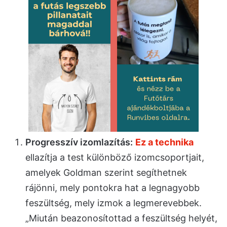
Progresszív izomlazítás:
Ez a technika
ellazítja a test különböző izomcsoportjait,
amelyek Goldman szerint segíthetnek
rájönni, mely pontokra hat a legnagyobb
feszültség, mely izmok a legmerevebbek.
„Miután beazonosítottad a feszültség helyét,