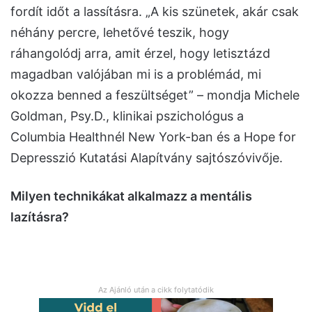
fordít időt a lassításra. „A kis szünetek, akár csak
néhány percre, lehetővé teszik, hogy
ráhangolódj arra, amit érzel, hogy letisztázd
magadban valójában mi is a problémád, mi
okozza benned a feszültséget” – mondja Michele
Goldman, Psy.D., klinikai pszichológus a
Columbia Healthnél New York-ban és a Hope for
Depresszió Kutatási Alapítvány sajtószóvivője.
Milyen technikákat alkalmazz a mentális
lazításra?
Az Ajánló után a cikk folytatódik