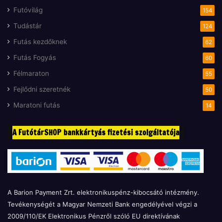
Futóvilág
154
Tudástár
124
Futás kezdőknek
62
Futás Fogyás
60
Félmaraton
55
Fejlődni szeretnék
50
Maratoni futás
14
A FutótárSHOP bankkártyás fizetési szolgáltatója
A Barion Payment Zrt. elektronikuspénz-kibocsátó intézmény.
Tevékenységét a Magyar Nemzeti Bank engedélyével végzi a
2009/110/EK Elektronikus Pénzről szóló EU direktívának