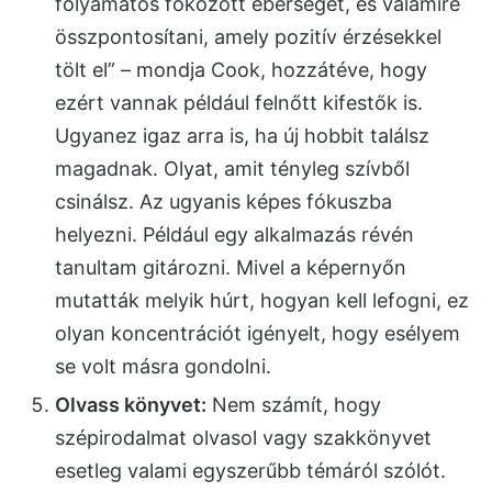
folyamatos fokozott éberséget, és valamire
összpontosítani, amely pozitív érzésekkel
tölt el” – mondja Cook, hozzátéve, hogy
ezért vannak például felnőtt kifestők is.
Ugyanez igaz arra is, ha új hobbit találsz
magadnak. Olyat, amit tényleg szívből
csinálsz. Az ugyanis képes fókuszba
helyezni. Például egy alkalmazás révén
tanultam gitározni. Mivel a képernyőn
mutatták melyik húrt, hogyan kell lefogni, ez
olyan koncentrációt igényelt, hogy esélyem
se volt másra gondolni.
Olvass könyvet:
Nem számít, hogy
szépirodalmat olvasol vagy szakkönyvet
esetleg valami egyszerűbb témáról szólót.