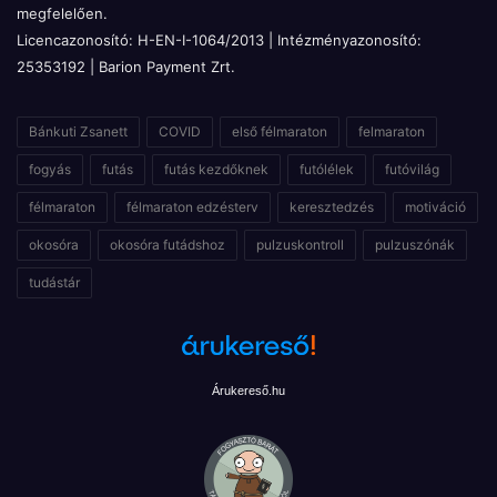
megfelelően.
Licencazonosító: H-EN-I-1064/2013 | Intézményazonosító:
25353192 | Barion Payment Zrt.
Bánkuti Zsanett
COVID
első félmaraton
felmaraton
fogyás
futás
futás kezdőknek
futólélek
futóvilág
félmaraton
félmaraton edzésterv
keresztedzés
motiváció
okosóra
okosóra futádshoz
pulzuskontroll
pulzuszónák
tudástár
Árukereső.hu