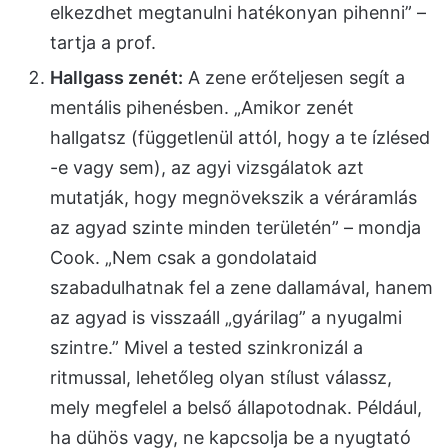
elkezdhet megtanulni hatékonyan pihenni” –
tartja a prof.
Hallgass zenét:
A zene erőteljesen segít a
mentális pihenésben. „Amikor zenét
hallgatsz (függetlenül attól, hogy a te ízlésed
-e vagy sem), az agyi vizsgálatok azt
mutatják, hogy megnövekszik a véráramlás
az agyad szinte minden területén” – mondja
Cook. „Nem csak a gondolataid
szabadulhatnak fel a zene dallamával, hanem
az agyad is visszaáll „gyárilag” a nyugalmi
szintre.” Mivel a tested szinkronizál a
ritmussal, lehetőleg olyan stílust válassz,
mely megfelel a belső állapotodnak. Például,
ha dühös vagy, ne kapcsolja be a nyugtató