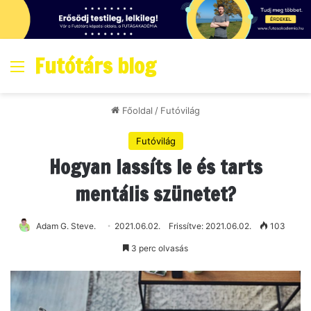
Futótárs blog
Menő
Főoldal
/
Futóvilág
Futóvilág
Hogyan lassíts le és tarts
mentális szünetet?
Adam G. Steve.
2021.06.02.
Frissítve: 2021.06.02.
103
3 perc olvasás