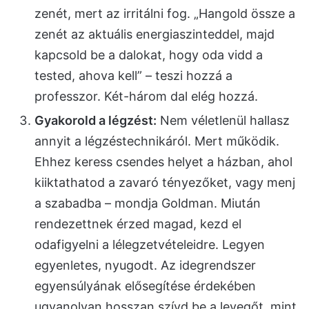
zenét, mert az irritálni fog. „Hangold össze a
zenét az aktuális energiaszinteddel, majd
kapcsold be a dalokat, hogy oda vidd a
tested, ahova kell” – teszi hozzá a
professzor. Két-három dal elég hozzá.
Gyakorold a légzést:
Nem véletlenül hallasz
annyit a légzéstechnikáról. Mert működik.
Ehhez keress csendes helyet a házban, ahol
kiiktathatod a zavaró tényezőket, vagy menj
a szabadba – mondja Goldman. Miután
rendezettnek érzed magad, kezd el
odafigyelni a lélegzetvételeidre. Legyen
egyenletes, nyugodt. Az idegrendszer
egyensúlyának elősegítése érdekében
ugyanolyan hosszan szívd be a levegőt, mint