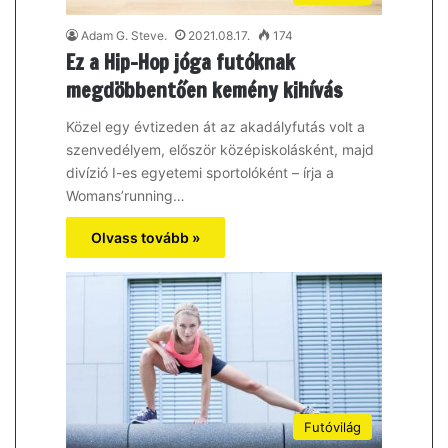
Adam G. Steve.
2021.08.17.
174
Ez a Hip-Hop jóga futóknak
megdöbbentően kemény kihívás
Közel egy évtizeden át az akadályfutás volt a
szenvedélyem, először középiskolásként, majd
divízió I-es egyetemi sportolóként – írja a
Womans’running…
Olvass tovább »
Futóvilág