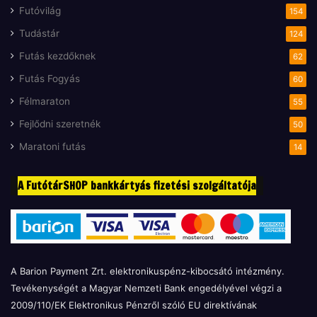
Futóvilág
154
Tudástár
124
Futás kezdőknek
62
Futás Fogyás
60
Félmaraton
55
Fejlődni szeretnék
50
Maratoni futás
14
A FutótárSHOP bankkártyás fizetési szolgáltatója
A Barion Payment Zrt. elektronikuspénz-kibocsátó intézmény.
Tevékenységét a Magyar Nemzeti Bank engedélyével végzi a
2009/110/EK Elektronikus Pénzről szóló EU direktívának