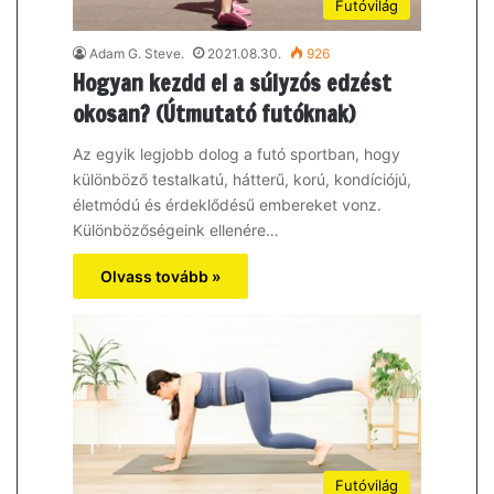
Futóvilág
Adam G. Steve.
2021.08.30.
926
Hogyan kezdd el a súlyzós edzést
okosan? (Útmutató futóknak)
Az egyik legjobb dolog a futó sportban, hogy
különböző testalkatú, hátterű, korú, kondíciójú,
életmódú és érdeklődésű embereket vonz.
Különbözőségeink ellenére…
Olvass tovább »
Futóvilág