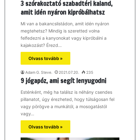
3 szórakoztató szabadtéri kaland,
amit idén nyáron kipróbálhatsz
Mi van a bakancslistádon, amit idén nyáron
megtehetsz? Mindig is szeretted volna
felfedezni a kanyonokat vagy kipróbálni a
kajakozást? Érezd…
Olvass tovább »
Adam G. Steve.
2021.07.20.
235
9 jógapóz, ami segít lenyugodni
Esténként, még ha találsz is néhány csendes
pillanatot, úgy érezheted, hogy túlságosan fel
vagy pörögve a munkától, a mosogatástól
vagy…
Olvass tovább »