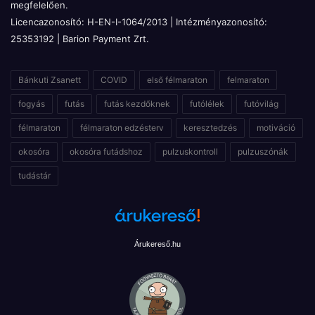
megfelelően.
Licencazonosító: H-EN-I-1064/2013 | Intézményazonosító:
25353192 | Barion Payment Zrt.
Bánkuti Zsanett
COVID
első félmaraton
felmaraton
fogyás
futás
futás kezdőknek
futólélek
futóvilág
félmaraton
félmaraton edzésterv
keresztedzés
motiváció
okosóra
okosóra futádshoz
pulzuskontroll
pulzuszónák
tudástár
Árukereső.hu