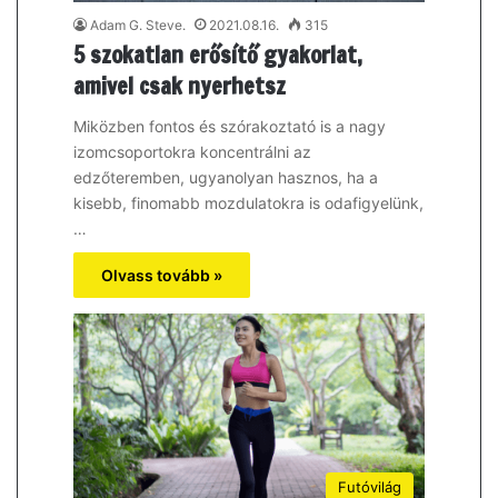
Adam G. Steve.
2021.08.16.
315
5 szokatlan erősítő gyakorlat,
amivel csak nyerhetsz
Miközben fontos és szórakoztató is a nagy
izomcsoportokra koncentrálni az
edzőteremben, ugyanolyan hasznos, ha a
kisebb, finomabb mozdulatokra is odafigyelünk,
…
Olvass tovább »
Futóvilág