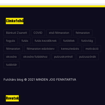
Címkefelhő
Bánkuti Zsanett
COVID
első félmaraton
felmaraton
fogyás
futás
futás kezdőknek
futólélek
futóvilág
félmaraton
félmaraton edzésterv
keresztedzés
motiváció
okosóra
okosóra futádshoz
pulzuskontroll
pulzuszónák
tudástár
Futótárs blog © 2021 MINDEN JOG FENNTARTVA
Rovatok