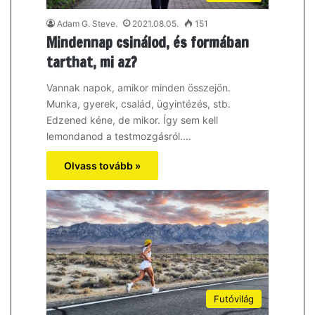
Adam G. Steve.
2021.08.05.
151
Mindennap csinálod, és formában
tarthat, mi az?
Vannak napok, amikor minden összejön.
Munka, gyerek, család, ügyintézés, stb.
Edzened kéne, de mikor. Így sem kell
lemondanod a testmozgásról.…
Olvass tovább »
Futóvilág