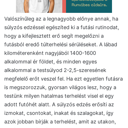
Valószínűleg az a legnagyobb előnye annak, ha
súlyzós edzéssel egészíted ki a futási rutinodat,
hogy a kifejlesztett erő segít megelőzni a
futásból eredő túlterhelési sérüléseket. A lábad
kilométerenként nagyjából 1400-1600
alkalommal ér földet, és minden egyes
alkalommal a testsúlyod 2-2,5-szeresének
megfelelő erőt veszel fel. Ha ezt egyetlen futásra
is megszorozzuk, gyorsan világos lesz, hogy a
testünk milyen hatalmas terhelést visel el egy
adott futóhét alatt. A súlyzós edzés erősíti az
izmokat, csontokat, inakat és szalagokat, így
azok jobban bírják a terhelést, amit az utakon,