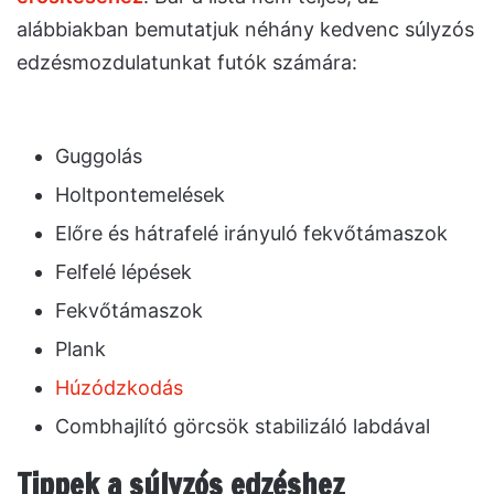
alábbiakban bemutatjuk néhány kedvenc súlyzós
edzésmozdulatunkat futók számára:
Guggolás
Holtpontemelések
Előre és hátrafelé irányuló fekvőtámaszok
Felfelé lépések
Fekvőtámaszok
Plank
Húzódzkodás
Combhajlító görcsök stabilizáló labdával
Tippek a súlyzós edzéshez