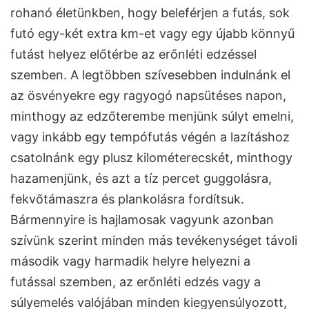
rohanó életünkben, hogy beleférjen a futás, sok
futó egy-két extra km-et vagy egy újabb könnyű
futást helyez előtérbe az erőnléti edzéssel
szemben. A legtöbben szívesebben indulnánk el
az ösvényekre egy ragyogó napsütéses napon,
minthogy az edzőterembe menjünk súlyt emelni,
vagy inkább egy tempófutás végén a lazításhoz
csatolnánk egy plusz kilométerecskét, minthogy
hazamenjünk, és azt a tíz percet guggolásra,
fekvőtámaszra és plankolásra fordítsuk.
Bármennyire is hajlamosak vagyunk azonban
szívünk szerint minden más tevékenységet távoli
második vagy harmadik helyre helyezni a
futással szemben, az erőnléti edzés vagy a
súlyemelés valójában minden kiegyensúlyozott,