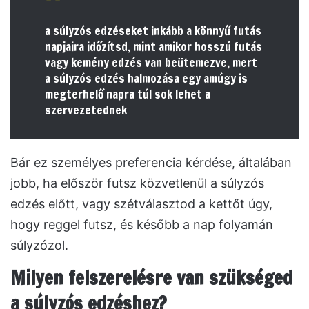
a súlyzós edzéseket inkább a könnyű futás
napjaira időzítsd, mint amikor hosszú futás
vagy kemény edzés van beütemezve, mert
a súlyzós edzés halmozása egy amúgy is
megterhelő napra túl sok lehet a
szervezetednek
Bár ez személyes preferencia kérdése, általában
jobb, ha először futsz közvetlenül a súlyzós
edzés előtt, vagy szétválasztod a kettőt úgy,
hogy reggel futsz, és később a nap folyamán
súlyzózol.
Milyen felszerelésre van szükséged
a súlyzós edzéshez?