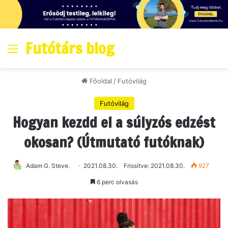
Futótárs blog
Menő
Főoldal
/
Futóvilág
Futóvilág
Hogyan kezdd el a súlyzós edzést
okosan? (Útmutató futóknak)
Adam G. Steve.
2021.08.30.
Frissítve: 2021.08.30.
927
6 perc olvasás