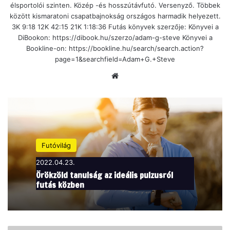
élsportolói szinten. Közép -és hosszútávfutó. Versenyző. Többek
között kismaratoni csapatbajnokság országos harmadik helyezett.
3K 9:18 12K 42:15 21K 1:18:36 Futás könyvek szerzője: Könyvei a
DiBookon: https://dibook.hu/szerzo/adam-g-steve Könyvei a
Bookline-on: https://bookline.hu/search/search.action?
page=1&searchfield=Adam+G.+Steve
Ho
nla
p
Futóvilág
2022.04.23.
Örökzöld tanulság az ideális pulzusról
futás közben