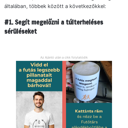
általában, többek között a következőkkel:
#1. Segít megelőzni a túlterheléses
sérüléseket
Az Ajánló után a cikk folytatódik