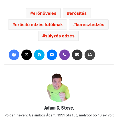
erőnövelés
erősítés
erősítő edzés futóknak
keresztedzés
súlyzós edzés
Facebook
X
Skype
Messenger
Viber
Megosztás email-ben
Nyomtatás
Adam G. Steve.
Polgári nevén: Galambos Ádám. 1991 óta fut, melyből bő 10 év volt