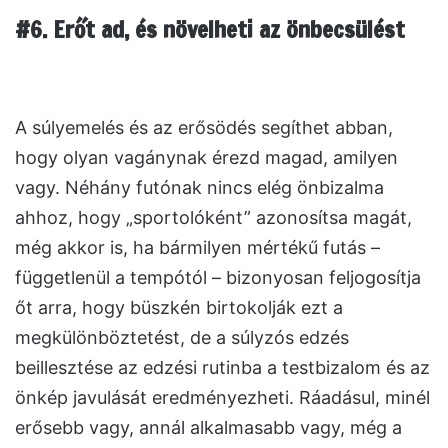
#6. Erőt ad, és növelheti az önbecsülést
A súlyemelés és az erősödés segíthet abban,
hogy olyan vagánynak érezd magad, amilyen
vagy. Néhány futónak nincs elég önbizalma
ahhoz, hogy „sportolóként” azonosítsa magát,
még akkor is, ha bármilyen mértékű futás –
függetlenül a tempótól – bizonyosan feljogosítja
őt arra, hogy büszkén birtokolják ezt a
megkülönböztetést, de a súlyzós edzés
beillesztése az edzési rutinba a testbizalom és az
önkép javulását eredményezheti. Ráadásul, minél
erősebb vagy, annál alkalmasabb vagy, még a