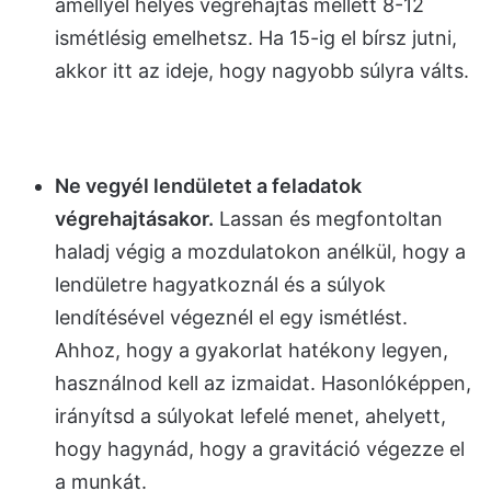
amellyel helyes végrehajtás mellett 8-12
ismétlésig emelhetsz. Ha 15-ig el bírsz jutni,
akkor itt az ideje, hogy nagyobb súlyra válts.
Ne vegyél lendületet a feladatok
végrehajtásakor.
Lassan és megfontoltan
haladj végig a mozdulatokon anélkül, hogy a
lendületre hagyatkoznál és a súlyok
lendítésével végeznél el egy ismétlést.
Ahhoz, hogy a gyakorlat hatékony legyen,
használnod kell az izmaidat. Hasonlóképpen,
irányítsd a súlyokat lefelé menet, ahelyett,
hogy hagynád, hogy a gravitáció végezze el
a munkát.