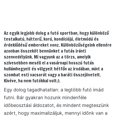
Az egyik legjobb dolog a futó sportban, hogy különböző
testalkatú, hátterű, korú, kondíciójú, életmódú és
érdeklődésű embereket vonz. Különbözőségeink ellenére
azonban összeköt bennünket a futás iránti
szenvedélyünk. Mi vagyunk az a törzs, amelyik
szívesebben meséli el a vasárnapi hosszú futás
hullámhegyeit és völgyeit hétfőn az irodában, mint a
szombat esti vacsorát vagy a baráti összejövetelt.
Kivéve, ha nem futókkal volt:).
Egy dolog tagadhatatlan: a legtöbb futó imád
futni.
Bár gyakran hozunk mindenféle
időbeosztási áldozatot, és mindent megteszünk
azért, hogy maximalizáljuk, mennyi időnk van a