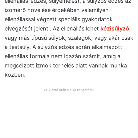
ellenállás-edzés, súlyemelés), a súlyzós edzés az
izomerő növelése érdekében valamilyen
ellenállással végzett speciális gyakorlatok
elvégzését jelenti. Az ellenállás lehet
kézisúlyzó
vagy más típusú súlyok, szalagok, vagy akár csak
a testsúly. A súlyzós edzés során alkalmazott
ellenállás formája nem igazán számít, amíg a
megcélzott izmok terhelés alatt vannak munka
közben.
Az Ajánló után a cikk folytatódik