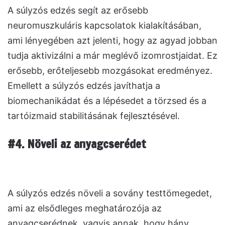
A súlyzós edzés segít az erősebb
neuromuszkuláris kapcsolatok kialakításában,
ami lényegében azt jelenti, hogy az agyad jobban
tudja aktivizálni a már meglévő izomrostjaidat. Ez
erősebb, erőteljesebb mozgásokat eredményez.
Emellett a súlyzós edzés javíthatja a
biomechanikádat és a lépésedet a törzsed és a
tartóizmaid stabilitásának fejlesztésével.
#4. Növeli az anyagcserédet
A súlyzós edzés növeli a sovány testtömegedet,
ami az elsődleges meghatározója az
anyagcserédnek, vagyis annak, hogy hány