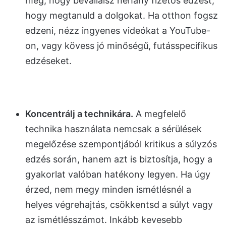
meg, hogy bevállalsz néhány fizetős edzést,
hogy megtanuld a dolgokat. Ha
otthon fogsz
edzeni, nézz ingyenes videókat a YouTube-
on, vagy kövess
jó minőségű, futásspecifikus
edzéseket.
Koncentrálj a technikára.
A megfelelő
technika használata nemcsak a sérülések
megelőzése szempontjából kritikus a súlyzós
edzés során, hanem azt is biztosítja, hogy a
gyakorlat valóban hatékony legyen. Ha úgy
érzed, nem megy
minden ismétlésnél a
helyes végrehajtás, csökkentsd a súlyt vagy
az ismétlésszámot. Inkább kevesebb