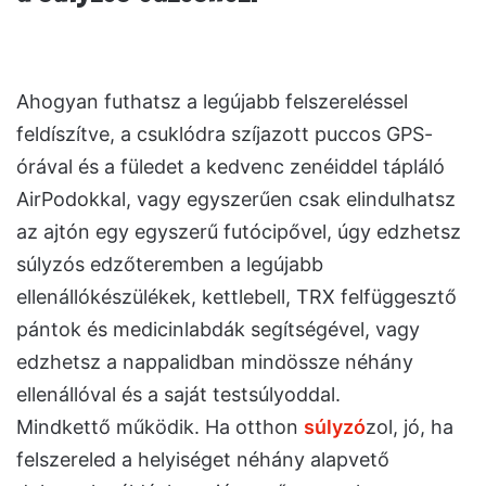
Ahogyan futhatsz a legújabb felszereléssel
feldíszítve, a csuklódra szíjazott puccos GPS-
órával és a füledet a kedvenc zenéiddel tápláló
AirPodokkal, vagy egyszerűen csak elindulhatsz
az ajtón egy egyszerű futócipővel, úgy edzhetsz
súlyzós edzőteremben a legújabb
ellenállókészülékek, kettlebell, TRX felfüggesztő
pántok és medicinlabdák segítségével, vagy
edzhetsz a nappalidban mindössze néhány
ellenállóval és a saját testsúlyoddal.
Mindkettő működik. Ha otthon
súlyzó
zol, jó, ha
felszereled a helyiséget néhány alapvető