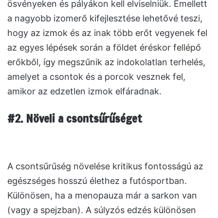
ösvényeken és pályákon kell elviselniük. Emellett
a nagyobb izomerő kifejlesztése lehetővé teszi,
hogy az izmok és az inak több erőt vegyenek fel
az egyes lépések során a földet éréskor fellépő
erőkből, így megszűnik az indokolatlan terhelés,
amelyet a csontok és a porcok vesznek fel,
amikor az edzetlen izmok elfáradnak.
#2. Növeli a csontsűrűséget
A csontsűrűség növelése kritikus fontosságú az
egészséges hosszú élethez a futósportban.
Különösen, ha a menopauza már a sarkon van
(vagy a spejzban). A súlyzós edzés különösen