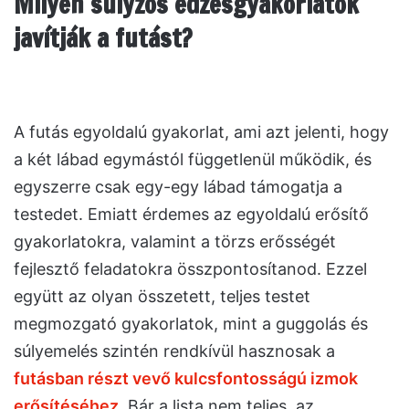
Milyen súlyzós edzésgyakorlatok
javítják a futást?
A futás egyoldalú gyakorlat, ami azt jelenti, hogy
a két lábad egymástól függetlenül működik, és
egyszerre csak egy-egy lábad támogatja a
testedet. Emiatt érdemes az egyoldalú erősítő
gyakorlatokra, valamint a törzs erősségét
fejlesztő feladatokra összpontosítanod. Ezzel
együtt az olyan összetett, teljes testet
megmozgató gyakorlatok, mint a guggolás és
súlyemelés szintén rendkívül hasznosak a
futásban részt vevő kulcsfontosságú izmok
erősítéséhez
. Bár a lista nem teljes, az