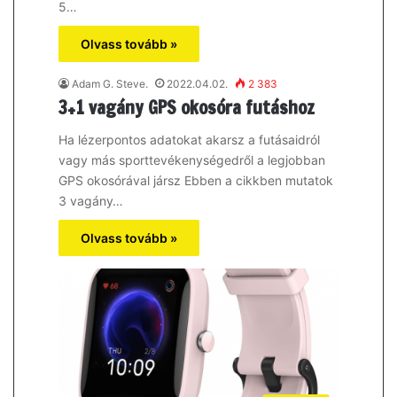
5…
Olvass tovább »
Adam G. Steve.
2022.04.02.
2 383
3+1 vagány GPS okosóra futáshoz
Ha lézerpontos adatokat akarsz a futásaidról
vagy más sporttevékenységedről a legjobban
GPS okosórával jársz Ebben a cikkben mutatok
3 vagány…
Olvass tovább »