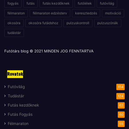
fogyás
futás
futás kezdőknek
futólélek
futóvilág
félmaraton
félmaraton edzésterv
keresztedzés
motiváció
okosóra
okosóra futádshoz
pulzuskontroll
pulzuszónák
tudástár
Futótárs blog © 2021 MINDEN JOG FENNTARTVA
Rovatok
Futóvilág
154
Tudástár
124
Futás kezdőknek
62
Futás Fogyás
60
Félmaraton
55