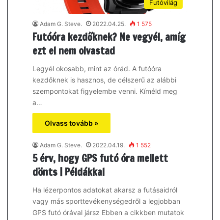
Futóvilág
Adam G. Steve.
2022.04.25.
1 575
Futóóra kezdőknek? Ne vegyél, amíg
ezt el nem olvastad
Legyél okosabb, mint az órád. A futóóra
kezdőknek is hasznos, de célszerű az alábbi
szempontokat figyelembe venni. Kíméld meg
a…
Olvass tovább »
Adam G. Steve.
2022.04.19.
1 552
5 érv, hogy GPS futó óra mellett
dönts | Példákkal
Ha lézerpontos adatokat akarsz a futásaidról
vagy más sporttevékenységedről a legjobban
GPS futó órával jársz Ebben a cikkben mutatok