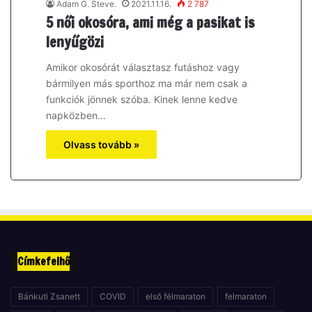
Adam G. Steve.
2021.11.16.
2 787
5 női okosóra, ami még a pasikat is
lenyűgözi
Amikor okosórát választasz futáshoz vagy
bármilyen más sporthoz ma már nem csak a
funkciók jönnek szóba. Kinek lenne kedve
napközben…
Olvass tovább »
Címkefelhő
Bánkuti Zsanett
COVID
első félmaraton
felmaraton