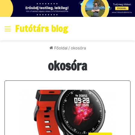
Futótárs blog
Menő
Főoldal
/
okosóra
okosóra