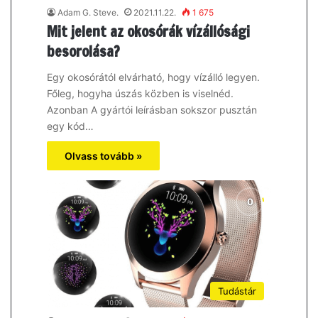
Adam G. Steve.
2021.11.22.
1 675
Mit jelent az okosórák vízállósági
besorolása?
Egy okosórától elvárható, hogy vízálló legyen.
Főleg, hogyha úszás közben is viselnéd.
Azonban A gyártói leírásban sokszor pusztán
egy kód…
Olvass tovább »
Tudástár