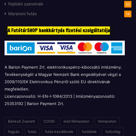
Fejlődni szeretnék
50
Maratoni futás
14
A FutótárSHOP bankkártyás fizetési szolgáltatója
A Barion Payment Zrt. elektronikuspénz-kibocsátó intézmény.
Tevékenységét a Magyar Nemzeti Bank engedélyével végzi a
2009/110/EK Elektronikus Pénzről szóló EU direktívának
megfelelően.
Licencazonosító: H-EN-I-1064/2013 | Intézményazonosító:
25353192 | Barion Payment Zrt.
Bánkuti Zsanett
COVID
első félmaraton
felmaraton
fogyás
futás
futás kezdőknek
futólélek
futóvilág