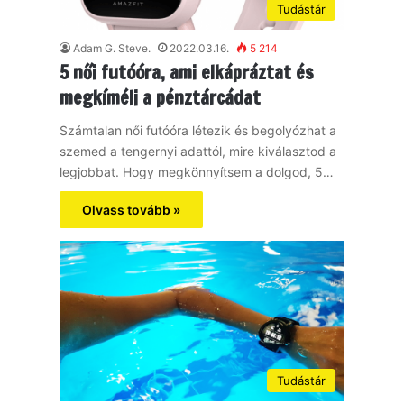
Tudástár
Adam G. Steve.
2022.03.16.
5 214
5 női futóóra, ami elkápráztat és
megkíméli a pénztárcádat
Számtalan női futóóra létezik és begolyózhat a
szemed a tengernyi adattól, mire kiválasztod a
legjobbat. Hogy megkönnyítsem a dolgod, 5…
Olvass tovább »
Tudástár