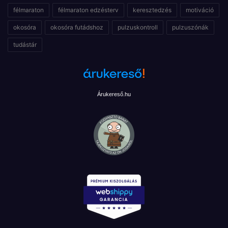
félmaraton
félmaraton edzésterv
keresztedzés
motiváció
okosóra
okosóra futádshoz
pulzuskontroll
pulzuszónák
tudástár
Árukereső.hu