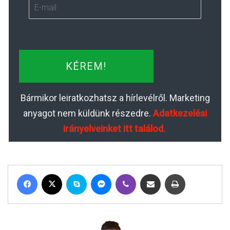
KÉREM!
Bármikor leiratkozhatsz a hírlevélről. Marketing
anyagot nem küldünk részedre.
Adatkezelési
irányelveinket itt találod.
Facebook
X
Skype
Messenger
Viber
Megosztás email-ben
Nyomtatás