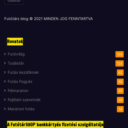
tudástár
Futótárs blog © 2021 MINDEN JOG FENNTARTVA
Rovatok
Futóvilág
154
Tudástár
124
Futás kezdőknek
62
Futás Fogyás
60
Félmaraton
55
Fejlődni szeretnék
50
Maratoni futás
14
A FutótárSHOP bankkártyás fizetési szolgáltatója