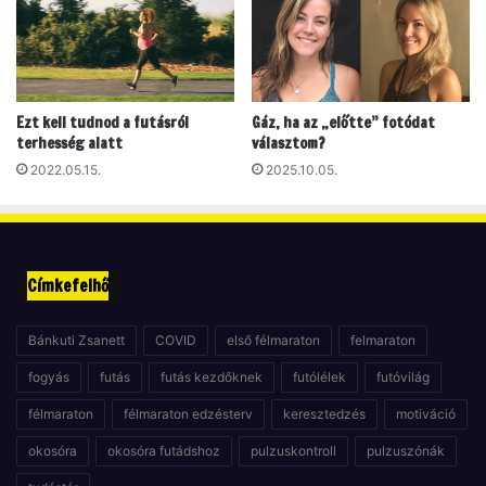
m
m
a
Ezt kell tudnod a futásról
Gáz, ha az „előtte” fotódat
terhesség alatt
választom?
2022.05.15.
2025.10.05.
Címkefelhő
Bánkuti Zsanett
COVID
első félmaraton
felmaraton
fogyás
futás
futás kezdőknek
futólélek
futóvilág
félmaraton
félmaraton edzésterv
keresztedzés
motiváció
okosóra
okosóra futádshoz
pulzuskontroll
pulzuszónák