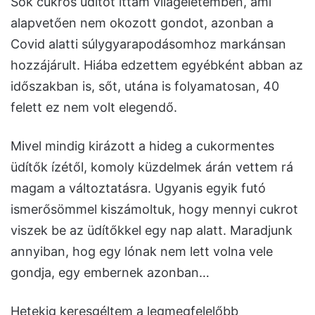
Sok cukros üdítőt ittam világéletemben, ami
alapvetően nem okozott gondot, azonban a
Covid alatti súlygyarapodásomhoz markánsan
hozzájárult. Hiába edzettem egyébként abban az
időszakban is, sőt, utána is folyamatosan, 40
felett ez nem volt elegendő.
Mivel mindig kirázott a hideg a cukormentes
üdítők ízétől, komoly küzdelmek árán vettem rá
magam a változtatásra. Ugyanis egyik futó
ismerősömmel kiszámoltuk, hogy mennyi cukrot
viszek be az üdítőkkel egy nap alatt. Maradjunk
annyiban, hog egy lónak nem lett volna vele
gondja, egy embernek azonban…
Hetekig keresgéltem a legmegfelelőbb