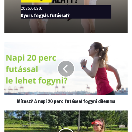
2025.01.26.
Gyors fogyás futással?
M
í
t
o
s
z
?
A
n
Mítosz? A napi 20 perc futással fogyni dilemma
a
p
i
S
2
p
0
o
p