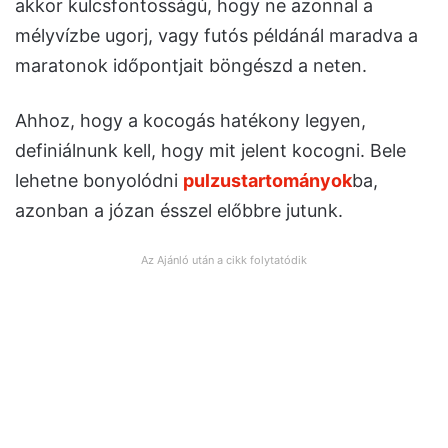
akkor kulcsfontosságú, hogy ne azonnal a
mélyvízbe ugorj, vagy futós példánál maradva a
maratonok időpontjait böngészd a neten.
Ahhoz, hogy a kocogás hatékony legyen,
definiálnunk kell, hogy mit jelent kocogni. Bele
lehetne bonyolódni
pulzustartományok
ba,
azonban a józan ésszel előbbre jutunk.
Az Ajánló után a cikk folytatódik