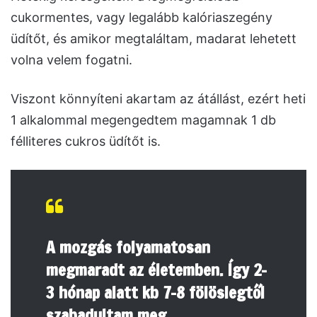
cukormentes, vagy legalább kalóriaszegény
üdítőt, és amikor megtaláltam, madarat lehetett
volna velem fogatni.
Viszont könnyíteni akartam az átállást, ezért heti
1 alkalommal megengedtem magamnak 1 db
félliteres cukros üdítőt is.
A mozgás folyamatosan
megmaradt az életemben. Így 2-
3 hónap alatt kb 7-8 fölöslegtől
szabadultam meg.