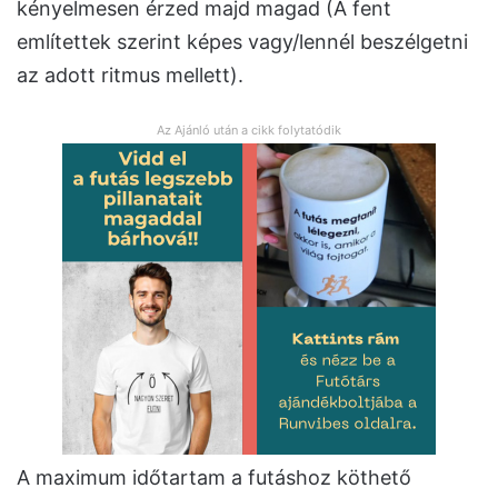
kényelmesen érzed majd magad (A fent
említettek szerint képes vagy/lennél beszélgetni
az adott ritmus mellett).
Az Ajánló után a cikk folytatódik
A maximum időtartam a futáshoz köthető