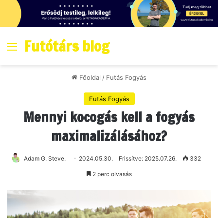
Futótárs blog
Menő
Főoldal
/
Futás Fogyás
Futás Fogyás
Mennyi kocogás kell a fogyás
maximalizálásához?
Adam G. Steve.
2024.05.30.
Frissítve: 2025.07.26.
332
2 perc olvasás