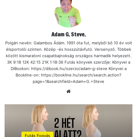
Adam G. Steve.
Polgári nevén: Galambos Ádám. 1991 óta fut, melyből bő 10 év volt
élsportolói szinten. Közép -és hosszútávfutó. Versenyző. Többek
között kismaratoni csapatbajnokság országos harmadik helyezett.
3K 9:18 12K 42:15 21K 1:18:36 Futás könyvek szerzője: Könyvei a
DiBookon: https://dibook.hu/szerzo/adam-g-steve Könyvei a
Bookline-on: https://bookline.hu/search/search.action?
page=1&searchfield=Adam+G.+Steve
Ho
nla
p
Futás Fogyás