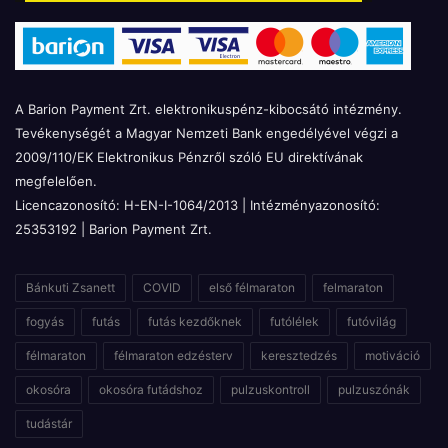
A Barion Payment Zrt. elektronikuspénz-kibocsátó intézmény.
Tevékenységét a Magyar Nemzeti Bank engedélyével végzi a
2009/110/EK Elektronikus Pénzről szóló EU direktívának
megfelelően.
Licencazonosító: H-EN-I-1064/2013 | Intézményazonosító:
25353192 | Barion Payment Zrt.
Bánkuti Zsanett
COVID
első félmaraton
felmaraton
fogyás
futás
futás kezdőknek
futólélek
futóvilág
félmaraton
félmaraton edzésterv
keresztedzés
motiváció
okosóra
okosóra futádshoz
pulzuskontroll
pulzuszónák
tudástár