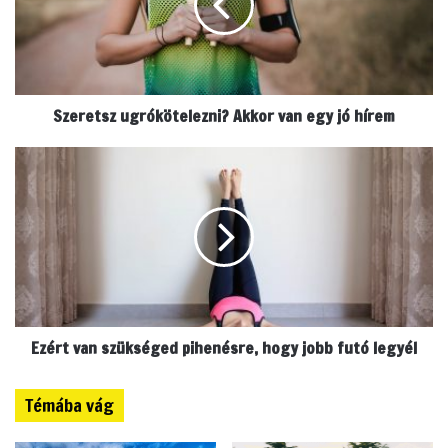
e
t
s
z
u
Szeretsz ugrókötelezni? Akkor van egy jó hírem
g
r
ó
E
k
z
ö
é
t
r
e
t
l
v
e
a
z
n
n
s
i
Ezért van szükséged pihenésre, hogy jobb futó legyél
z
?
ü
A
k
Témába vág
k
s
k
é