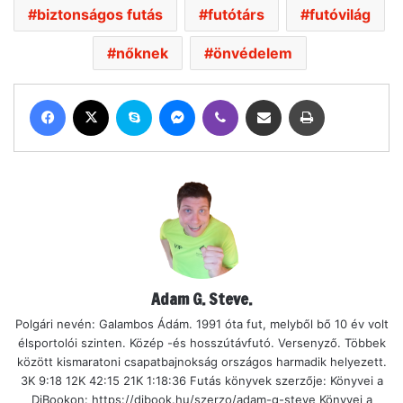
biztonságos futás
futótárs
futóvilág
nőknek
önvédelem
Facebook
X
Skype
Messenger
Viber
Megosztás email-ben
Nyomtatás
Adam G. Steve.
Polgári nevén: Galambos Ádám. 1991 óta fut, melyből bő 10 év volt
élsportolói szinten. Közép -és hosszútávfutó. Versenyző. Többek
között kismaratoni csapatbajnokság országos harmadik helyezett.
3K 9:18 12K 42:15 21K 1:18:36 Futás könyvek szerzője: Könyvei a
DiBookon: https://dibook.hu/szerzo/adam-g-steve Könyvei a