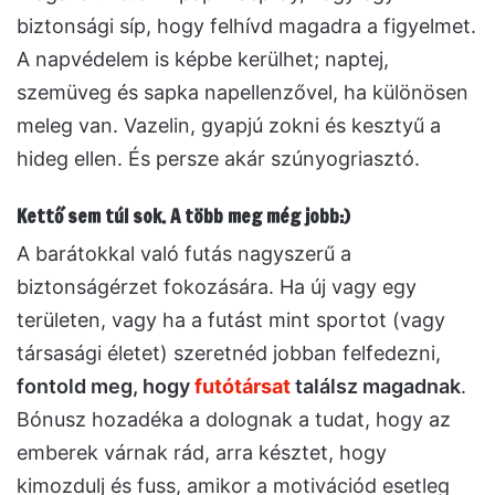
biztonsági síp, hogy felhívd magadra a figyelmet.
A napvédelem is képbe kerülhet; naptej,
szemüveg és sapka napellenzővel, ha különösen
meleg van. Vazelin, gyapjú zokni és kesztyű a
hideg ellen. És persze akár szúnyogriasztó.
Kettő sem túl sok. A több meg még jobb:)
A barátokkal való futás nagyszerű a
biztonságérzet fokozására. Ha új vagy egy
területen, vagy ha a futást mint sportot (vagy
társasági életet) szeretnéd jobban felfedezni,
fontold meg, hogy
futótársat
találsz magadnak
.
Bónusz hozadéka a dolognak a tudat, hogy az
emberek várnak rád, arra késztet, hogy
kimozdulj és fuss, amikor a motivációd esetleg