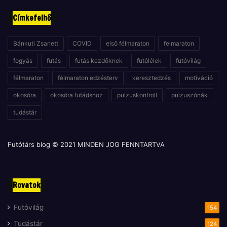
u
Címkefelhő
t
ó
l
Bánkuti Zsanett
COVID
első félmaraton
felmaraton
e
fogyás
futás
futás kezdőknek
futólélek
futóvilág
g
y
félmaraton
félmaraton edzésterv
keresztedzés
motiváció
é
l
okosóra
okosóra futádshoz
pulzuskontroll
pulzuszónák
tudástár
Futótárs blog © 2021 MINDEN JOG FENNTARTVA
Rovatok
Futóvilág
154
Tudástár
124