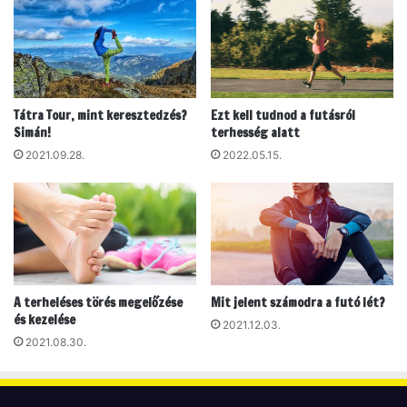
o
g
r
e
v
d
a
p
n
i
e
h
Tátra Tour, mint keresztedzés?
Ezt kell tudnod a futásról
g
e
Simán!
terhesség alatt
y
n
j
2021.09.28.
2022.05.15.
é
ó
s
h
r
í
e
r
,
e
h
m
o
g
A terheléses törés megelőzése
Mit jelent számodra a futó lét?
y
és kezelése
2021.12.03.
j
2021.08.30.
o
b
b
f