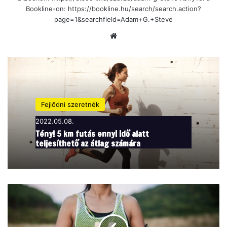
Bookline-on: https://bookline.hu/search/search.action?
page=1&searchfield=Adam+G.+Steve
Ho
nla
p
Fejlődni szeretnék
2022.05.08.
Tény! 5 km futás ennyi idő alatt
teljesíthető az átlag számára
S
z
e
r