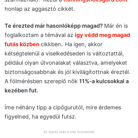
honlap az aggasztó cikkét.
Te érezted már hasonlóképp magad?
Már én is
foglalkoztam a témával az
így védd meg magad
futás közben
cikkben
.
Ha igen, akkor
kétségtelenül a viselkedéseden is változtattál,
például olyan útvonalakat választva, amelyeket
biztonságosabbnak és jól kivilágítottnak éreztél.
A fölmérésben szereplő nők
11%-a kulcsokkal a
kezében fut.
Íme néhány tipp a cipőgurutól, mire érdemes
figyelned, ha egyedül futsz.
Az Ajánló után a cikk folytatódik