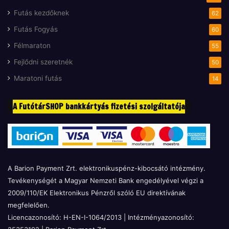
Futás kezdőknek
62
Futás Fogyás
60
Félmaraton
55
Fejlődni szeretnék
50
Maratoni futás
14
A FutótárSHOP bankkártyás fizetési szolgáltatója
A Barion Payment Zrt. elektronikuspénz-kibocsátó intézmény.
Tevékenységét a Magyar Nemzeti Bank engedélyével végzi a
2009/110/EK Elektronikus Pénzről szóló EU direktívának
megfelelően.
Licencazonosító: H-EN-I-1064/2013 | Intézményazonosító: