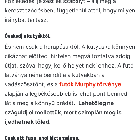
közlekedési jelzést és szabályt – állj meg a
kereszteződésben, függetlenül attól, hogy milyen
irányba. tartasz.
Óvakodj a kutyáktól.
És nem csak a harapásuktól. A kutyuska könnyen
cikázhat előtted, hirtelen megváltoztatva addigi
útját, szóval hagyj kellő helyet neki ehhez. A futó
látványa néha beindítja a kutyákban a
vadászösztönt, és a
futók Murphy törvénye
alapján a legbékésebb eb is lehet pont benned
látja meg a könnyű prédát.
Lehetőleg ne
száguldj el mellettük, mert szimplán meg is
ijedhetnek tőled.
Csak ott fuss, ahol biztonságos.