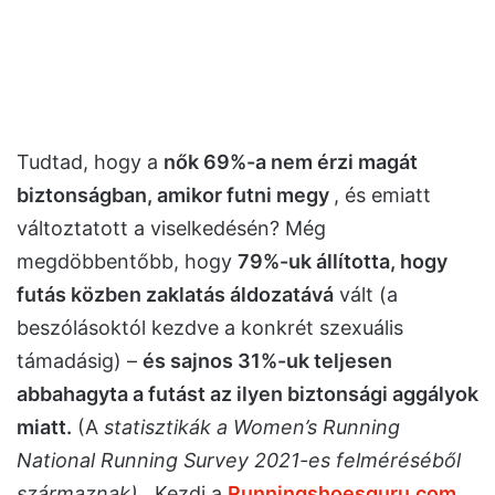
Tudtad, hogy a
nők 69%-a nem érzi magát
biztonságban, amikor futni megy
, és emiatt
változtatott a viselkedésén? Még
megdöbbentőbb, hogy
79%-uk állította, hogy
futás közben zaklatás áldozatává
vált (a
beszólásoktól kezdve a konkrét szexuális
támadásig) –
és sajnos 31%-uk teljesen
abbahagyta a futást az ilyen biztonsági aggályok
miatt.
(A
statisztikák a Women’s Running
National Running Survey 2021-es felméréséből
származnak).
Kezdi a
Runningshoesguru.com