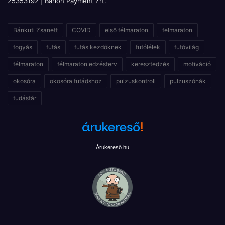
25353192 | Barion Payment Zrt.
Bánkuti Zsanett
COVID
első félmaraton
felmaraton
fogyás
futás
futás kezdőknek
futólélek
futóvilág
félmaraton
félmaraton edzésterv
keresztedzés
motiváció
okosóra
okosóra futádshoz
pulzuskontroll
pulzuszónák
tudástár
Árukereső.hu