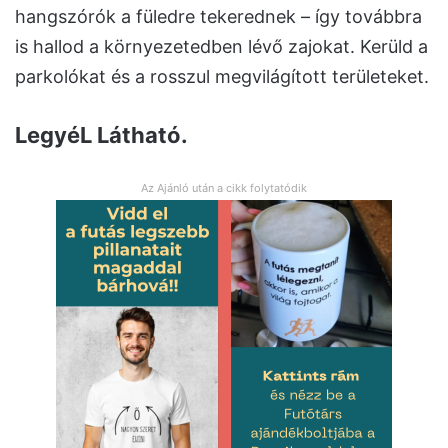
hangszórók a füledre tekerednek – így továbbra
is hallod a környezetedben lévő zajokat. Kerüld a
parkolókat és a rosszul megvilágított területeket.
LegyéL Látható.
Az Ajánló után a cikk folytatódik