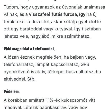
Tudom, hogy ugyanazok az útvonalak unalmassá
válnak, és a
visszafelé futás furcsa, így
ha új
területeket fedezel fel, akkor sétálj egyet előtte
ott egy barátoddal vagy kutyával. Így tisztában
lehetsz vele, nagyjából mikre számíthatsz.
Vidd magaddal a telefonodat.
A józan észnek megfelelően, ha bajban vagy,
telefonálhatsz, lámpát kapcsolhatsz, GPS
nyomkövető is aktív, térképet használhatsz, ha
eltévednél. Stb.
Védelem.
A korábban említett 11%-ék kulcscsomót vitt
magával. Létezik paprikaspray, vagy egy