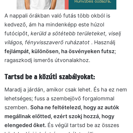
A nappali órákban való futás több okból is
kedvező, ám ha mindenképp este húzol
futócipőt,
kerüld a sötétebb területeket, viselj
világos, fényvisszaverő ruházatot
. Használj
fejlámpát, különösen, ha ösvényeken futsz
;
ragaszkodj ismerős útvonalakhoz.
Tartsd be a közúti szabályokat:
Maradj a járdán, amikor csak lehet. És ha ez nem
lehetséges; fuss a szembejövő forgalommal
szemben.
Soha ne feltételezd, hogy az autók
megállnak előtted, ezért szokj hozzá, hogy
elengeded őket.
És végül tartsd be az összes