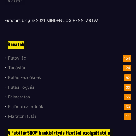
tudástár
n
a
k
Futótárs blog © 2021 MINDEN JOG FENNTARTVA
)
Rovatok
Futóvilág
154
Tudástár
124
Futás kezdőknek
62
Futás Fogyás
60
Félmaraton
55
Fejlődni szeretnék
50
Maratoni futás
14
A FutótárSHOP bankkártyás fizetési szolgáltatója