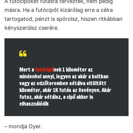
A futócipőket futásra tervezték, nem pedig
másra. Ha a futócipőt kizárólag erre a célra
tartogatod, pénzt is spórolsz, hiszen ritkábban
kényszerülsz cserére.
Mert a
futócipő
nek 1 kilométer az
mindenhol annyi, legyen az akár a boltban
vagy az edzőteremben sétálva eltöltött
kilométer, akár 1K futás az ösvényen. Akár
futsz, akár sétálsz, a cipő akkor is
elhasználódik
– mondja Dyer.