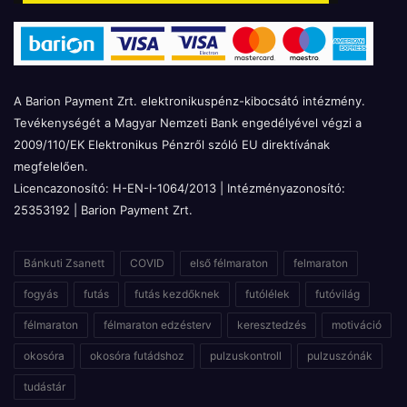
A Barion Payment Zrt. elektronikuspénz-kibocsátó intézmény.
Tevékenységét a Magyar Nemzeti Bank engedélyével végzi a
2009/110/EK Elektronikus Pénzről szóló EU direktívának
megfelelően.
Licencazonosító: H-EN-I-1064/2013 | Intézményazonosító:
25353192 | Barion Payment Zrt.
Bánkuti Zsanett
COVID
első félmaraton
felmaraton
fogyás
futás
futás kezdőknek
futólélek
futóvilág
félmaraton
félmaraton edzésterv
keresztedzés
motiváció
okosóra
okosóra futádshoz
pulzuskontroll
pulzuszónák
tudástár