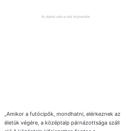
Az Ajánló után a cikk folytatódik
„Amikor a futócipők, mondhatni, elérkeznek az
életük végére, a középtalp párnázottsága száll