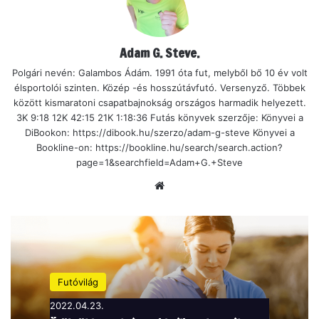
Adam G. Steve.
Polgári nevén: Galambos Ádám. 1991 óta fut, melyből bő 10 év volt
élsportolói szinten. Közép -és hosszútávfutó. Versenyző. Többek
között kismaratoni csapatbajnokság országos harmadik helyezett.
3K 9:18 12K 42:15 21K 1:18:36 Futás könyvek szerzője: Könyvei a
DiBookon: https://dibook.hu/szerzo/adam-g-steve Könyvei a
Bookline-on: https://bookline.hu/search/search.action?
page=1&searchfield=Adam+G.+Steve
Ho
nla
p
Futóvilág
2022.04.23.