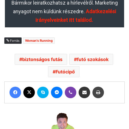
Bármikor leiratkozhatsz a hírlevélről. Marketing
anyagot nem küldünk részedre.
Adatkezelési
irányelveinket itt találod.
Forrás
Woman's Running
biztonságos futás
futó szokások
Futócipő
Facebook
X
Skype
Messenger
Viber
Megosztás email-ben
Nyomtatás