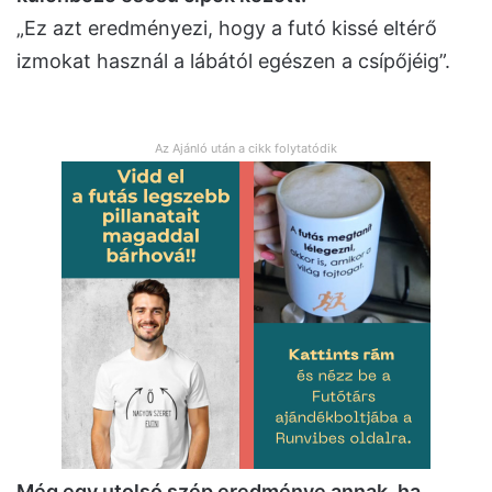
„Ez azt eredményezi, hogy a futó kissé eltérő
izmokat használ a lábától egészen a csípőjéig”.
Az Ajánló után a cikk folytatódik
Még egy utolsó szép eredménye annak, ha