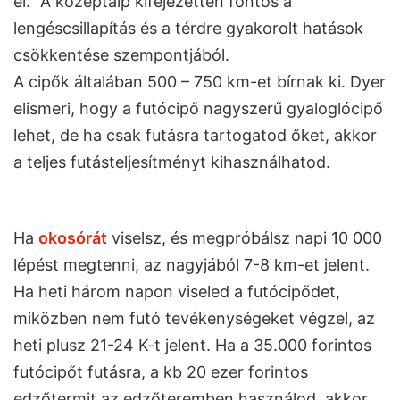
el.” A középtalp kifejezetten fontos a
lengéscsillapítás és a térdre gyakorolt hatások
csökkentése szempontjából.
A cipők általában 500 – 750 km-et bírnak ki. Dyer
elismeri, hogy a futócipő nagyszerű gyaloglócipő
lehet, de ha csak futásra tartogatod őket, akkor
a teljes futásteljesítményt kihasználhatod.
Ha
okosórát
viselsz, és megpróbálsz napi 10 000
lépést megtenni, az nagyjából 7-8 km-et jelent.
Ha heti három napon viseled a futócipődet,
miközben nem futó tevékenységeket végzel, az
heti plusz 21-24 K-t jelent. Ha a 35.000 forintos
futócipőt futásra, a kb 20 ezer forintos
edzőtermit az edzőteremben használod, akkor