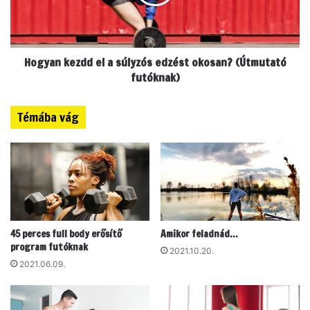
l
n
t
k
a
e
r
z
t
Hogyan kezdd el a súlyzós edzést okosan? (Útmutató
d
h
d
futóknak)
a
e
t
l
Témába vág
j
a
a
s
a
ú
C
l
O
y
V
z
I
ó
D
s
45 perces full body erősítő
Amikor feladnád…
-
e
program futóknak
o
d
2021.10.20.
t
z
2021.06.09.
é
s
t