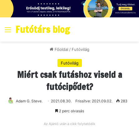
Futótárs blog
Menő
Főoldal
/
Futóvilág
Futóvilág
Miért csak futáshoz viseld a
futócipődet?
Adam G. Steve.
2021.08.30.
Frissítve: 2021.09.02.
283
2 perc olvasás
Az Ajánló után a cikk folytatódik