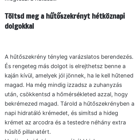
Töltsd meg a hűtőszekrényt hétköznapi
dolgokkal
A hűtőszekrény tényleg varázslatos berendezés.
És rengeteg más dolgot is elrejthetsz benne a
kaján kívül, amelyek jól jönnek, ha le kell hűtened
magad. Ha még mindig izzadsz a zuhanyzás
után, csökkentsd a hőmérsékleted azzal, hogy
bekrémezed magad. Tárold a hűtőszekrényben a
napi hidratáló krémedet, és simítsd a hideg
krémet az arcodra és a testedre néhány extra
hűsítő pillanatért.