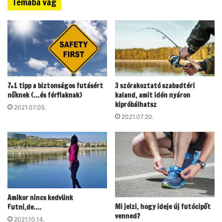
Témába vág
e
f
n
u
e
t
e
ó
n
k
n
n
e
a
d
k
7+1 tipp a biztonságos futásért
3 szórakoztató szabadtéri
a
nőknek (…és férfiaknak)
kaland, amit idén nyáron
N
kipróbálhatsz
2021.07.05.
i
2021.07.20.
k
e
s
z
a
k
é
r
Amikor nincs kedvünk
t
Mi jelzi, hogy ideje új futócipőt
Futni,de….
ő
venned?
2021.10.14.