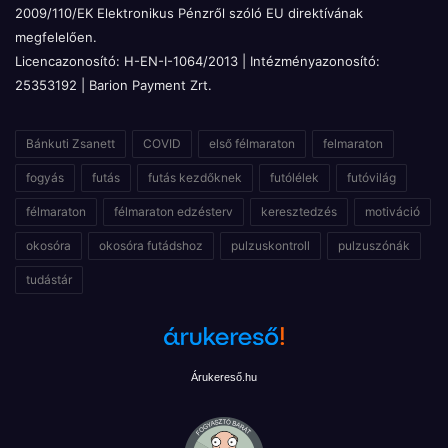
2009/110/EK Elektronikus Pénzről szóló EU direktívának
megfelelően.
Licencazonosító: H-EN-I-1064/2013 | Intézményazonosító:
25353192 | Barion Payment Zrt.
Bánkuti Zsanett
COVID
első félmaraton
felmaraton
fogyás
futás
futás kezdőknek
futólélek
futóvilág
félmaraton
félmaraton edzésterv
keresztedzés
motiváció
okosóra
okosóra futádshoz
pulzuskontroll
pulzuszónák
tudástár
Árukereső.hu