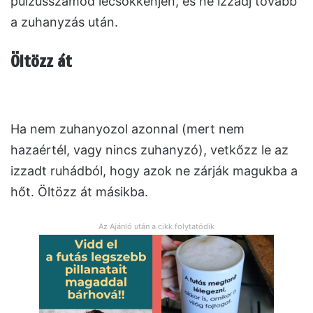
pulzusszámod lecsökkenjen, és ne izzadj tovább
a zuhanyzás után.
Öltözz át
Ha nem zuhanyozol azonnal (mert nem
hazaértél, vagy nincs zuhanyzó), vetkőzz le az
izzadt ruhádból, hogy azok ne zárják magukba a
hőt. Öltözz át másikba.
Az Ajánló után a cikk folytatódik