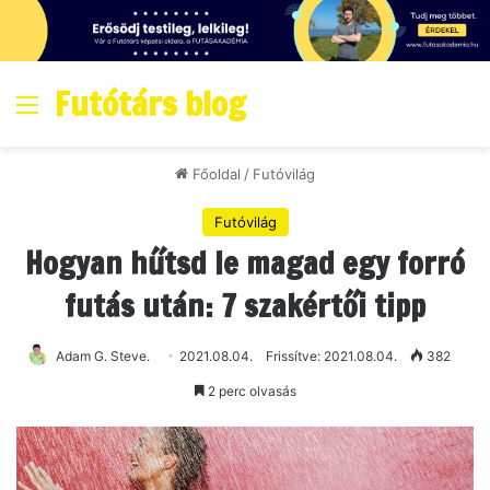
Futótárs blog
Menő
Főoldal
/
Futóvilág
Futóvilág
Hogyan hűtsd le magad egy forró
futás után: 7 szakértői tipp
Adam G. Steve.
2021.08.04.
Frissítve: 2021.08.04.
382
2 perc olvasás