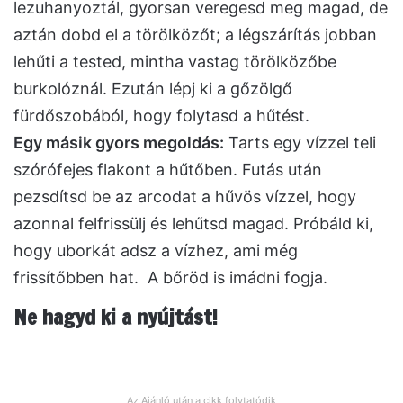
lezuhanyoztál, gyorsan veregesd meg magad, de
aztán dobd el a törölközőt; a légszárítás jobban
lehűti a tested, mintha vastag törölközőbe
burkolóznál. Ezután lépj ki a gőzölgő
fürdőszobából, hogy folytasd a hűtést.
Egy másik gyors megoldás:
Tarts egy vízzel teli
szórófejes flakont a hűtőben. Futás után
pezsdítsd be az arcodat a hűvös vízzel, hogy
azonnal felfrissülj és lehűtsd magad. Próbáld ki,
hogy uborkát adsz a vízhez, ami még
frissítőbben hat. A bőröd is imádni fogja.
Ne hagyd ki a nyújtást!
Az Ajánló után a cikk folytatódik