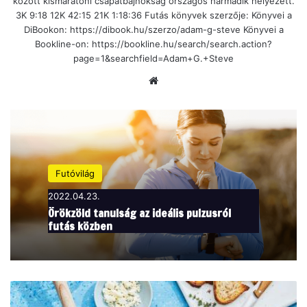
között kismaratoni csapatbajnokság országos harmadik helyezett.
3K 9:18 12K 42:15 21K 1:18:36 Futás könyvek szerzője: Könyvei a
DiBookon: https://dibook.hu/szerzo/adam-g-steve Könyvei a
Bookline-on: https://bookline.hu/search/search.action?
page=1&searchfield=Adam+G.+Steve
Ho
nla
p
Futóvilág
2022.04.23.
Örökzöld tanulság az ideális pulzusról
futás közben
8
o