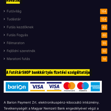
Rovatok
Futóvilág
154
Tudástár
124
Futás kezdőknek
62
Futás Fogyás
60
Félmaraton
55
Fejlődni szeretnék
50
Maratoni futás
14
A FutótárSHOP bankkártyás fizetési szolgáltatója
A Barion Payment Zrt. elektronikuspénz-kibocsátó intézmény.
Tevékenységét a Magyar Nemzeti Bank engedélyével végzi a