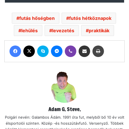
futás hőségben
futós hétköznapok
lehülés
levezetés
praktikák
Facebook
X
Skype
Messenger
Viber
Megosztás email-ben
Nyomtatás
Adam G. Steve.
Polgári nevén: Galambos Ádám. 1991 óta fut, melyből bő 10 év volt
élsportolói szinten. Közép -és hosszútávfutó. Versenyző. Többek