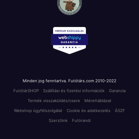
Minden jog fenntartva. Futótárs.com 2010-2022
FutótárSHOP
Szállítási és fizetési információk
Garancia
Termék visszaküldés/csere
Mérettáblázat
Webshop ügyfélszolgálat
Cookie és adatkezelés
ÁSZF
Szerzőink
Futórandi