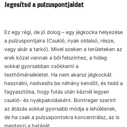
Jegesítsd a pulzuspontjaidat
Ez egy régi, de jó dolog – egy jégkocka helyezése
a pulzuspontjaira (Csukló, nyak oldalsó, része,
vagy akár a tarkó). Mivel ezeken a területeken az
erek közel vannak a bőrfelszínhez, a hideg
sokkal gyorsabban csökkenti a
testhőmérsékletet. Ha nem akarsz jégkockát
használni, nedvesíts be néhány kendőt, és tedd a
fagyasztóba, hogy futás után kéznél legyen
csukló- és nyakpakolásként. Bontreger szerint
az átázás sokkal gyorsabb módja a lehűlésnek,
de ha csak a pulzuspontokra koncentrálsz, az is
megteszi a hatását.