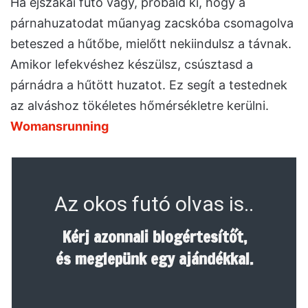
Ha éjszakai futó vagy, próbáld ki, hogy a
párnahuzatodat műanyag zacskóba csomagolva
beteszed a hűtőbe, mielőtt nekiindulsz a távnak.
Amikor lefekvéshez készülsz, csúsztasd a
párnádra a hűtött huzatot. Ez segít a testednek
az alváshoz tökéletes hőmérsékletre kerülni.
Womansrunning
Az okos futó olvas is..
Kérj azonnali blogértesítőt,
és meglepünk egy ajándékkal.