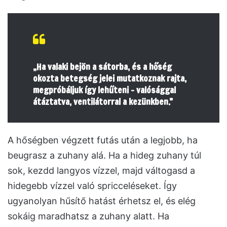
„Ha valaki bejön a sátorba, és a hőség
okozta betegség jelei mutatkoznak rajta,
megpróbáljuk így lehűteni – valósággal
átáztatva, ventilátorral a kezünkben.”
A hőségben végzett futás után a legjobb, ha
beugrasz a zuhany alá. Ha a hideg zuhany túl
sok, kezdd langyos vízzel, majd váltogasd a
hidegebb vízzel való spricceléseket. Így
ugyanolyan hűsítő hatást érhetsz el, és elég
sokáig maradhatsz a zuhany alatt. Ha