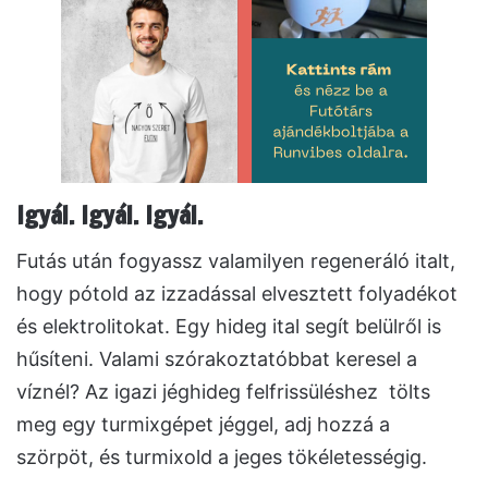
Igyál. Igyál. Igyál.
Futás után fogyassz valamilyen regeneráló italt,
hogy pótold az izzadással elvesztett folyadékot
és elektrolitokat. Egy hideg ital segít belülről is
hűsíteni. Valami szórakoztatóbbat keresel a
víznél? Az igazi jéghideg felfrissüléshez tölts
meg egy turmixgépet jéggel, adj hozzá a
szörpöt, és turmixold a jeges tökéletességig.