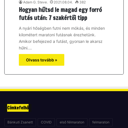
Adam G. Steve.
2021.08.04.
382
Hogyan hűtsd le magad egy forró
futás után: 7 szakértői tipp
A nyári hőségben futni nem mókás, és minden
kilométert maratoni futásnak érezhetünk.
Amikor befejezed a futást, gyorsan le akarsz
hűlni.…
Olvass tovább »
Címkefelhő
Bánkuti Zsanett
COVID
első félmaraton
felmaraton