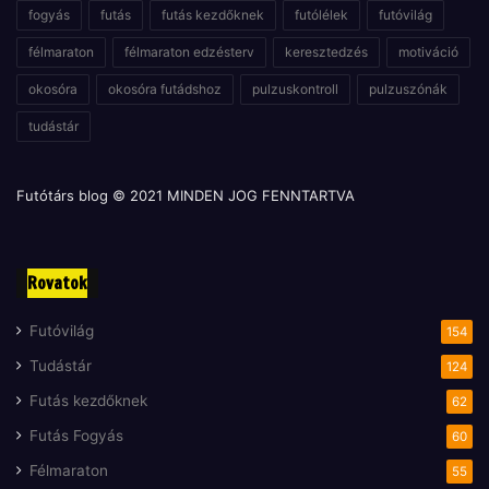
fogyás
futás
futás kezdőknek
futólélek
futóvilág
félmaraton
félmaraton edzésterv
keresztedzés
motiváció
okosóra
okosóra futádshoz
pulzuskontroll
pulzuszónák
tudástár
Futótárs blog © 2021 MINDEN JOG FENNTARTVA
Rovatok
Futóvilág
154
Tudástár
124
Futás kezdőknek
62
Futás Fogyás
60
Félmaraton
55