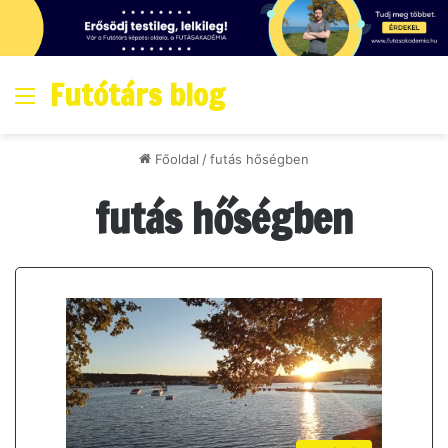
Futótárs blog
Menő
Főoldal
/
futás hőségben
futás hőségben