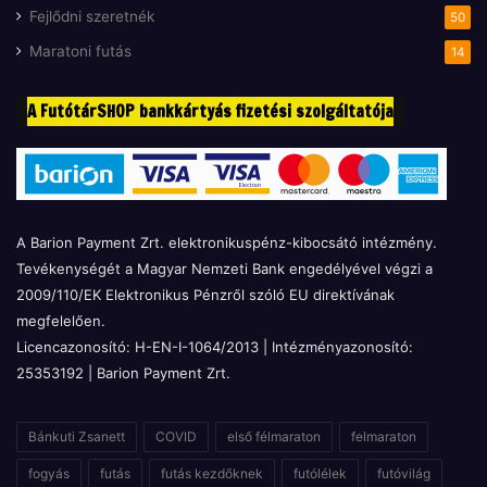
Fejlődni szeretnék
50
Maratoni futás
14
A FutótárSHOP bankkártyás fizetési szolgáltatója
A Barion Payment Zrt. elektronikuspénz-kibocsátó intézmény.
Tevékenységét a Magyar Nemzeti Bank engedélyével végzi a
2009/110/EK Elektronikus Pénzről szóló EU direktívának
megfelelően.
Licencazonosító: H-EN-I-1064/2013 | Intézményazonosító:
25353192 | Barion Payment Zrt.
Bánkuti Zsanett
COVID
első félmaraton
felmaraton
fogyás
futás
futás kezdőknek
futólélek
futóvilág