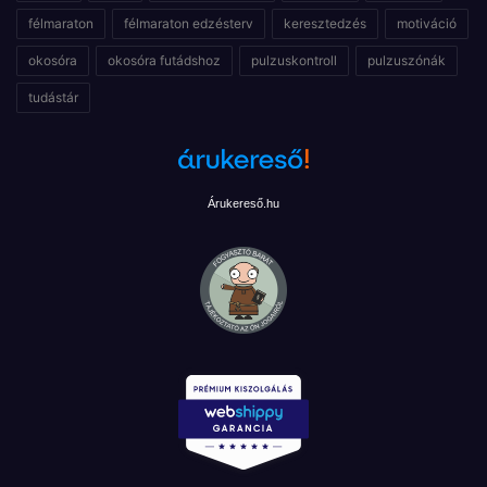
félmaraton
félmaraton edzésterv
keresztedzés
motiváció
okosóra
okosóra futádshoz
pulzuskontroll
pulzuszónák
tudástár
Árukereső.hu