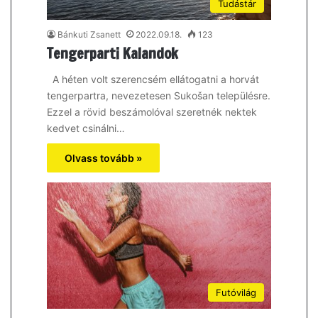
Tudástár
Bánkuti Zsanett
2022.09.18.
123
Tengerparti Kalandok
A héten volt szerencsém ellátogatni a horvát
tengerpartra, nevezetesen Sukošan településre.
Ezzel a rövid beszámolóval szeretnék nektek
kedvet csinálni…
Olvass tovább »
Futóvilág