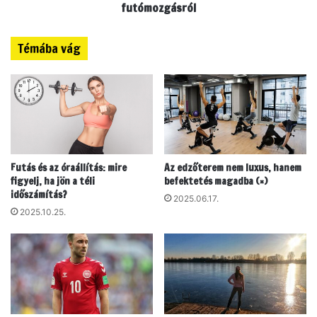
i
z
futómozgásról
k
ú
a
g
Témába vág
l
y
a
,
n
m
d
i
,
n
a
t
m
e
i
g
Futás és az óraállítás: mire
Az edzőterem nem luxus, hanem
t
y
figyelj, ha jön a téli
befektetés magadba (×)
i
k
időszámítás?
d
e
2025.06.17.
é
2025.10.25.
c
n
s
n
e
y
s
á
g
r
a
o
z
n