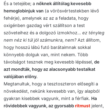
É
s a tetejébe; a
nőknek állítólag kevesebb
hemoglobinjuk van
(a vörösvértestekben lévő
fehérje), amelynek az az a feladata, hogy
oxigénben gazdag vért szállítson a test
szöveteihez és a dolgozó izmokhoz…
ez tényleg
nem néz ki túl jól számunkra, nem?
Azt állítom,
hogy hosszú lábú futó barátaimnak sokkal
könnyebb dolguk van, mint nekem. Több
távolságot tesznek meg kevesebb lépéssel,
de
azt mondták, hogy az alacsonyabb testalkat
valójában előny.
Megtanultuk, hogy a tesztoszteron elősegíti a
növekedést, nekünk kevesebb van, így alapból
gyakran kisebbek vagyunk, mint a férfiak.
Ha
rövidebbek vagyunk, az gyorsabb
ritmust
jelent,