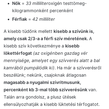
Nők
=
33 milliliter
oxigén testtömeg-
kilogrammonként percenként
Férfiak
=
42 milliliter
A kisebb tüdőnk mellett
kisebb a szívünk is,
amely csak 2/3-a a férfi szív méretének.
A
kisebb szív következménye a
kisebb
lökettérfogat
(az oxigénben gazdag vér
mennyisége, amelyet egy szívverés alatt a bal
kamrából pumpálódik ki)
. Ha már a szívverésről
beszélünk; nekünk, csajoknak átlagosan
magasabb a nyugalmi szívritmusunk,
percenként kb 3-mal több szívverésünk
van.
Talán arra gondolsz, a plusz ütések
ellensúlyozhatják a kisebb lüktetési térfogatot.