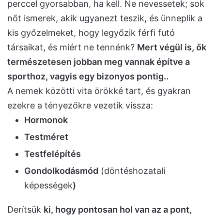
perccel gyorsabban, ha kell. Ne nevessetek; sok
nőt ismerek, akik ugyanezt teszik, és ünneplik a
kis győzelmeket, hogy legyőzik férfi futó
társaikat, és miért ne tennénk?
Mert végül is, ők
természetesen jobban meg vannak építve a
sporthoz, vagyis egy bizonyos pontig..
A nemek közötti vita örökké tart, és gyakran
ezekre a tényezőkre vezetik vissza:
Hormonok
Testméret
Testfelépítés
Gondolkodásmód
(döntéshozatali
képességek
)
Derítsük
ki, hogy pontosan hol van az a pont,