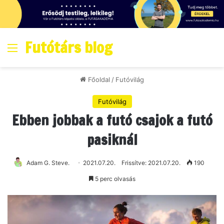
Futótárs blog
Menő
Főoldal
/
Futóvilág
Futóvilág
Ebben jobbak a futó csajok a futó
pasiknál
Adam G. Steve.
2021.07.20.
Frissítve: 2021.07.20.
190
5 perc olvasás