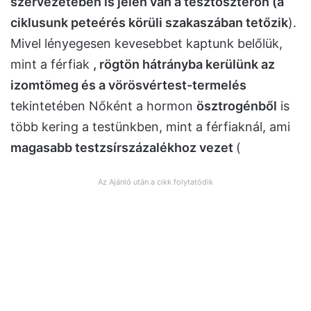
szervezetében is jelen van a tesztoszteron (a
ciklusunk peteérés körüli szakaszában tetőzik
).
Mivel lényegesen kevesebbet kaptunk belőlük,
mint a férfiak
, rögtön hátrányba kerülünk az
izomtömeg és a vörösvértest-termelés
tekintetében Nőként a hormon
ösztrogénből
is
több kering a testünkben, mint a férfiaknál, ami
magasabb testzsírszázalékhoz vezet
(
Az Ajánló után a cikk folytatódik