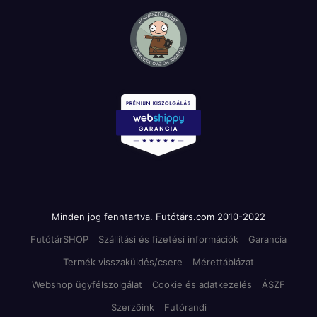
Minden jog fenntartva. Futótárs.com 2010-2022
FutótárSHOP
Szállítási és fizetési információk
Garancia
Termék visszaküldés/csere
Mérettáblázat
Webshop ügyfélszolgálat
Cookie és adatkezelés
ÁSZF
Szerzőink
Futórandi