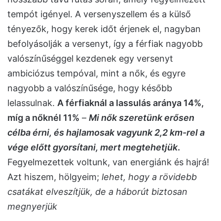
tempót igényel. A versenyszellem és a külső
tényezők, hogy kerek időt érjenek el, nagyban
befolyásolják a versenyt, így a férfiak nagyobb
valószínűséggel kezdenek egy versenyt
ambiciózus tempóval, mint a nők, és egyre
nagyobb a valószínűsége, hogy később
lelassulnak.
A férfiaknál a lassulás aránya 14%,
míg a nőknél 11%
–
Mi nők szeretünk erősen
célba érni, és hajlamosak vagyunk 2,2 km-rel a
vége előtt gyorsítani, mert megtehetjük
.
Fegyelmezettek voltunk, van energiánk és hajrá!
Azt hiszem, hölgyeim;
lehet, hogy a rövidebb
csatákat elveszítjük, de a háborút biztosan
megnyerjük