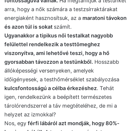
fontosságúvá válnak.
Ha megtanítjuk a testünket
arra, hogy a nők számára a testzsírraktárakat
energiaként hasznosítsuk, az a
maratoni távokon
és azon túl is sokat
számít.
Ugyanakkor a tipikus női testalkat nagyobb
felülettel rendelkezik a testtömeghez
viszonyítva, ami lehetővé teszi, hogy a hő
gyorsabban távozzon a testünkből.
Hosszabb
állóképességi versenyeken, amelyek
időigényesek, a testhőmérséklet szabályozása
kulcsfontosságú a célba érkezéshez
. Tehát
igen, rendelkezünk a beépített természetes
tárolórendszerrel a táv megtételéhez, de mi a
helyzet az izmokkal?
Nos, egy
férfi lábáról azt mondják, hogy 80%-