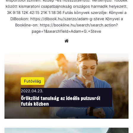
élsportolói szinten. Közép -és hosszútávfutó. Versenyző. Többek
között kismaratoni csapatbajnokság országos harmadik helyezett.
3K 9:18 12K 42:15 21K 1:18:36 Futás könyvek szerzője: Könyvei a
DiBookon: https://dibook.hu/szerzo/adam-g-steve Könyvei a
Bookline-on: https://bookline.hu/search/search.action?
page=1&searchfield=Adam+G.+Steve
Ho
nla
p
Futóvilág
2022.04.23.
Örökzöld tanulság az ideális pulzusról
futás közben
3