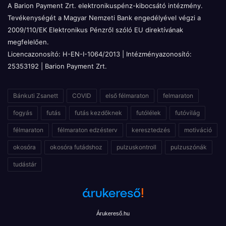
A Barion Payment Zrt. elektronikuspénz-kibocsátó intézmény.
Tevékenységét a Magyar Nemzeti Bank engedélyével végzi a
2009/110/EK Elektronikus Pénzről szóló EU direktívának
megfelelően.
Licencazonosító: H-EN-I-1064/2013 | Intézményazonosító:
25353192 | Barion Payment Zrt.
Bánkuti Zsanett
COVID
első félmaraton
felmaraton
fogyás
futás
futás kezdőknek
futólélek
futóvilág
félmaraton
félmaraton edzésterv
keresztedzés
motiváció
okosóra
okosóra futádshoz
pulzuskontroll
pulzuszónák
tudástár
Árukereső.hu