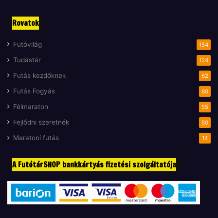
Rovatok
Futóvilág
154
Tudástár
124
Futás kezdőknek
62
Futás Fogyás
60
Félmaraton
55
Fejlődni szeretnék
50
Maratoni futás
14
A FutótárSHOP bankkártyás fizetési szolgáltatója