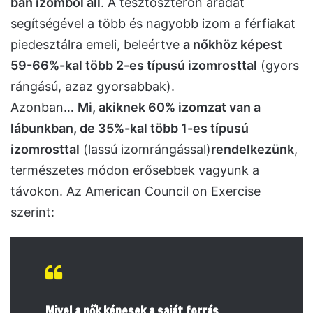
ban izomból áll
. A tesztoszteron áradat
segítségével a több és nagyobb izom a férfiakat
piedesztálra emeli, beleértve
a nőkhöz képest
59-66%-kal több 2-es típusú izomrosttal
(gyors
rángású, azaz gyorsabbak).
Azonban…
Mi, akiknek 60% izomzat van a
lábunkban, de 35%-kal több 1-es típusú
izomrosttal
(lassú izomrángással)
rendelkezünk
,
természetes módon erősebbek vagyunk a
távokon. Az American Council on Exercise
szerint:
Mivel a nők képesek a saját forrás