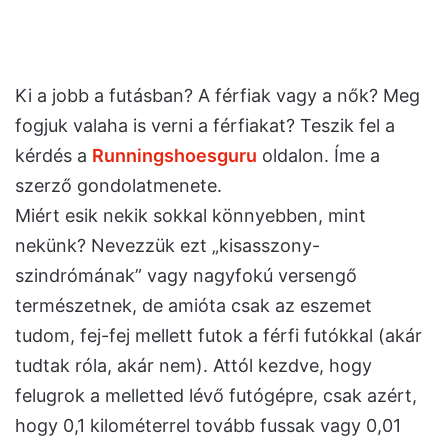
Ki a jobb a futásban? A férfiak vagy a nők? Meg
fogjuk valaha is verni a férfiakat? Teszik fel a
kérdés a
Runningshoesguru
oldalon. Íme a
szerző gondolatmenete.
Miért esik nekik sokkal könnyebben, mint
nekünk? Nevezzük ezt „kisasszony-
szindrómának” vagy nagyfokú versengő
természetnek, de amióta csak az eszemet
tudom, fej-fej mellett futok a férfi futókkal (akár
tudtak róla, akár nem). Attól kezdve, hogy
felugrok a melletted lévő futógépre, csak azért,
hogy 0,1 kilométerrel tovább fussak vagy 0,01