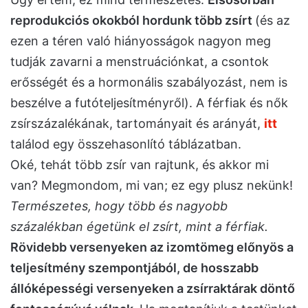
reprodukciós okokból hordunk több zsírt
(és az
ezen a téren való hiányosságok nagyon meg
tudják zavarni a menstruációnkat, a csontok
erősségét és a hormonális szabályozást, nem is
beszélve a futóteljesítményről). A férfiak és nők
zsírszázalékának, tartományait és arányát,
itt
találod egy összehasonlító táblázatban.
Oké, tehát több zsír van rajtunk, és akkor mi
van? Megmondom, mi van; ez egy plusz nekünk!
Természetes, hogy több és nagyobb
százalékban égetünk el zsírt, mint a férfiak.
Rövidebb versenyeken az izomtömeg előnyös a
teljesítmény szempontjából, de hosszabb
állóképességi versenyeken a zsírraktárak döntő