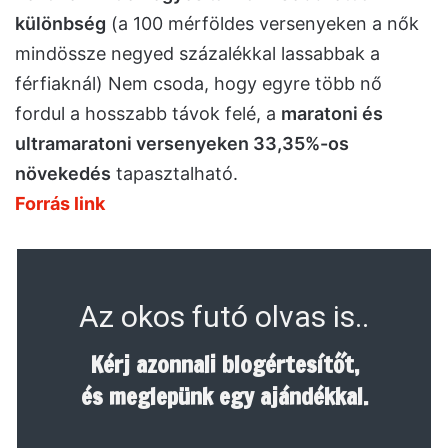
különbség
(a 100 mérföldes versenyeken a nők
mindössze negyed százalékkal lassabbak a
férfiaknál) Nem csoda, hogy egyre több nő
fordul a hosszabb távok felé, a
maratoni és
ultramaratoni versenyeken 33,35%-os
növekedés
tapasztalható.
Forrás link
Az okos futó olvas is..
Kérj azonnali blogértesítőt,
és meglepünk egy ajándékkal.