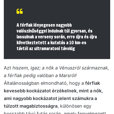
A férfiak lényegesen nagyobb
valószínűséggel indulnak túl gyorsan, és
lassulnak a verseny során, erre újra és újra
következtetett a kutatás a 10 km-es
távtól az ultramaratoni távokig
Azt
hiszem, igaz; a nők a Vénuszról származnak,
a férfiak pedig valóban a Marsról!
Általánosságban elmondható, hogy a
férfiak
kevesebb kockázatot érzékelnek, mint a nők,
ami nagyobb kockázatot jelent számukra a
túlzott magabiztosságra
, különösen egy
hosszabb távú futás során, amely fegyelmezett