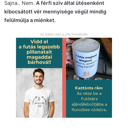
Sajna.. Nem.
A férfi szív által ütésenként
kibocsátott vér mennyisége végül mindig
felülmúlja a miénket.
Az Ajánló után a cikk folytatódik