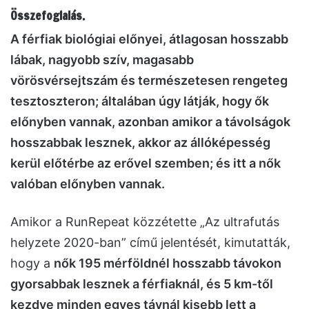
Összefoglalás.
A férfiak biológiai előnyei, átlagosan hosszabb
lábak, nagyobb szív, magasabb
vörösvérsejtszám és természetesen rengeteg
tesztoszteron; általában úgy látják, hogy ők
előnyben vannak, azonban amikor a távolságok
hosszabbak lesznek, akkor az állóképesség
kerül előtérbe az erővel szemben; és itt a nők
valóban előnyben vannak.
Amikor a RunRepeat közzétette „Az ultrafutás
helyzete 2020-ban” című jelentését, kimutatták,
hogy a
nők 195 mérföldnél hosszabb távokon
gyorsabbak lesznek a férfiaknál, és 5 km-től
kezdve minden egyes távnál kisebb lett a