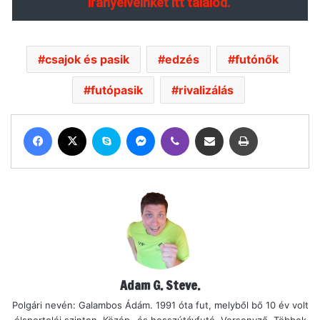
irányelveinket itt találod.
csajok és pasik
edzés
futónők
futópasik
rivalizálás
Facebook
X
Skype
Messenger
Viber
Megosztás email-ben
Nyomtatás
Adam G. Steve.
Polgári nevén: Galambos Ádám. 1991 óta fut, melyből bő 10 év volt