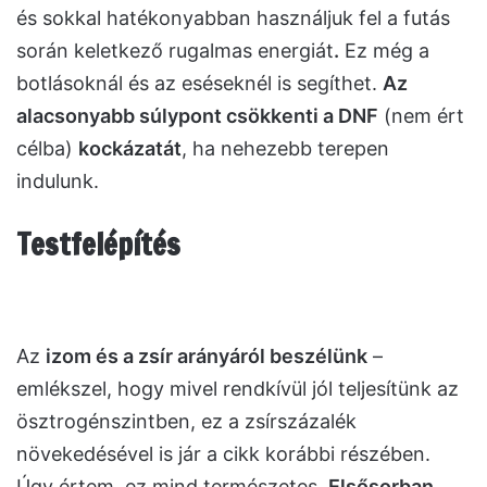
és sokkal hatékonyabban használjuk fel a futás
során keletkező rugalmas energiát
.
Ez még a
botlásoknál és az eséseknél is segíthet.
Az
alacsonyabb súlypont csökkenti a DNF
(nem ért
célba)
kockázatát
, ha nehezebb terepen
indulunk.
Testfelépítés
Az
izom és a zsír arányáról beszélünk
–
emlékszel, hogy mivel rendkívül jól teljesítünk az
ösztrogénszintben, ez a zsírszázalék
növekedésével is jár a cikk korábbi részében.
Úgy értem, ez mind természetes.
Elsősorban