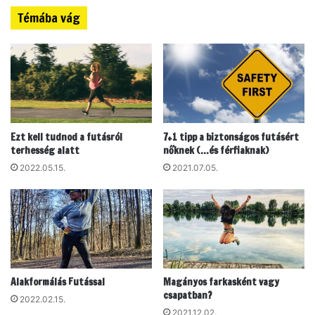
f
Témába vág
u
t
á
s
l
e
g
é
Ezt kell tudnod a futásról
7+1 tipp a biztonságos futásért
g
terhesség alatt
nőknek (…és férfiaknak)
e
2022.05.15.
2021.07.05.
t
ő
b
b
v
e
s
z
Alakformálás Futással
Magányos farkasként vagy
é
csapatban?
2022.02.15.
l
2021.12.02.