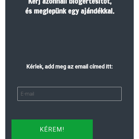
Kérj azonnali blogértesítőt,
és meglepünk egy ajándékkal.
Kérlek, add meg az email címed itt:
KÉREM!