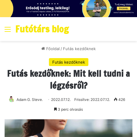
Futótárs blog
Menő
Főoldal
/
Futás kezdőknek
Futás kezdőknek
Futás kezdőknek: Mit kell tudni a
légzésről?
Adam G. Steve.
2022.07.12.
Frissítve: 2022.07.12.
426
3 perc olvasás