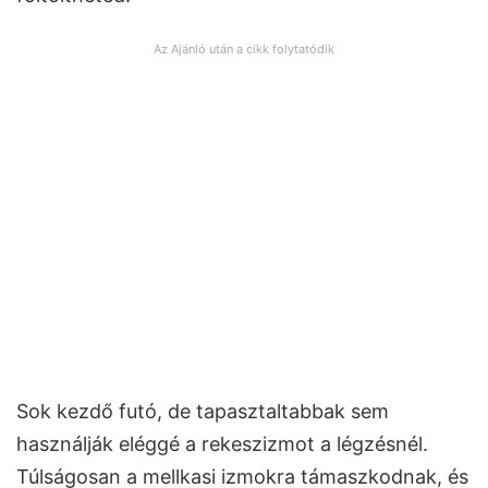
Az Ajánló után a cikk folytatódik
Sok kezdő futó, de tapasztaltabbak sem
használják eléggé a rekeszizmot a légzésnél.
Túlságosan a mellkasi izmokra támaszkodnak, és