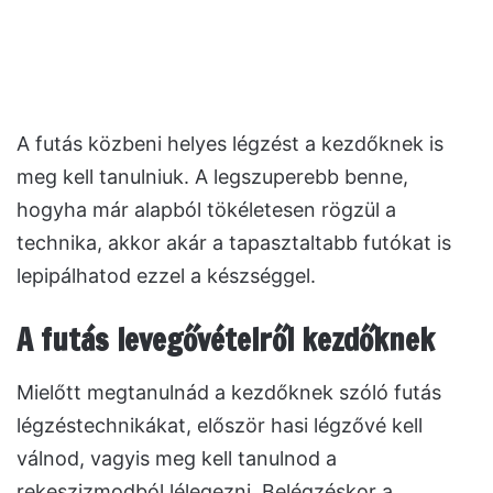
A futás közbeni helyes légzést a kezdőknek is
meg kell tanulniuk. A legszuperebb benne,
hogyha már alapból tökéletesen rögzül a
technika, akkor akár a tapasztaltabb futókat is
lepipálhatod ezzel a készséggel.
A futás levegővételről kezdőknek
Mielőtt megtanulnád a kezdőknek szóló futás
légzéstechnikákat, először hasi légzővé kell
válnod, vagyis meg kell tanulnod a
rekeszizmodból lélegezni. Belégzéskor a