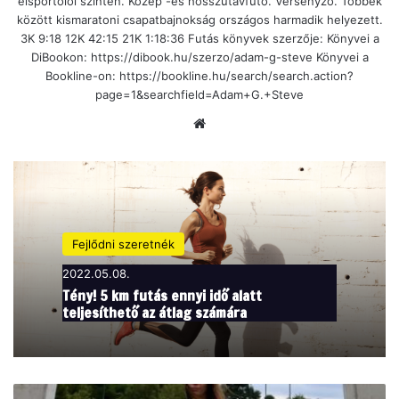
élsportolói szinten. Közép -és hosszútávfutó. Versenyző. Többek
között kismaratoni csapatbajnokság országos harmadik helyezett.
3K 9:18 12K 42:15 21K 1:18:36 Futás könyvek szerzője: Könyvei a
DiBookon: https://dibook.hu/szerzo/adam-g-steve Könyvei a
Bookline-on: https://bookline.hu/search/search.action?
page=1&searchfield=Adam+G.+Steve
Ho
nla
p
Fejlődni szeretnék
2022.05.08.
Tény! 5 km futás ennyi idő alatt
teljesíthető az átlag számára
B