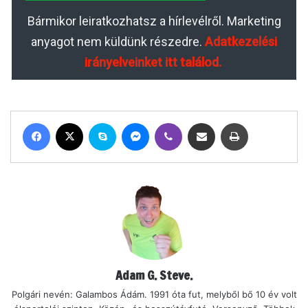
Bármikor leiratkozhatsz a hírlevélről. Marketing
anyagot nem küldünk részedre.
Adatkezelési
irányelveinket itt találod.
Facebook
X
Skype
Messenger
Viber
Megosztás email-ben
Nyomtatás
Adam G. Steve.
Polgári nevén: Galambos Ádám. 1991 óta fut, melyből bő 10 év volt