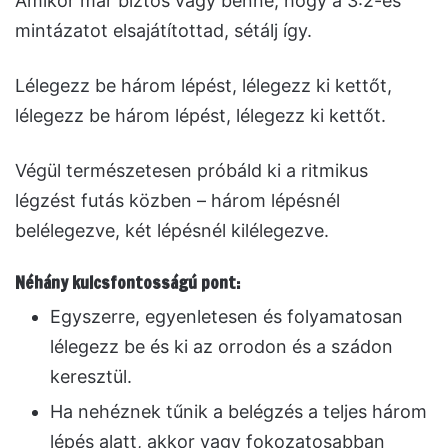
Amikor már biztos vagy benne, hogy a 3:2-es
mintázatot elsajátítottad, sétálj így.
Lélegezz be három lépést, lélegezz ki kettőt,
lélegezz be három lépést, lélegezz ki kettőt.
Végül természetesen próbáld ki a ritmikus
légzést futás közben – három lépésnél
belélegezve, két lépésnél kilélegezve.
Néhány kulcsfontosságú pont:
Egyszerre, egyenletesen és folyamatosan
lélegezz be és ki az orrodon és a szádon
keresztül.
Ha nehéznek tűnik a belégzés a teljes három
lépés alatt, akkor vagy fokozatosabban