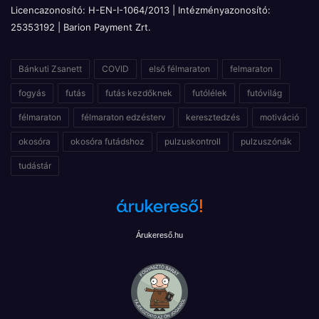
Licencazonosító: H-EN-I-1064/2013 | Intézményazonosító:
25353192 | Barion Payment Zrt.
Bánkuti Zsanett
COVID
első félmaraton
felmaraton
fogyás
futás
futás kezdőknek
futólélek
futóvilág
félmaraton
félmaraton edzésterv
keresztedzés
motiváció
okosóra
okosóra futádshoz
pulzuskontroll
pulzuszónák
tudástár
Árukereső.hu