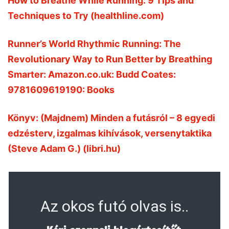
How to Breathe While Running: 9 Tips and
Techniques to Try (healthline.com)
Runner’s World Rhythmic Running: The
Revolutionary Way to Run Better by Breathing
Smarter: Amazon.co.uk: Budd Coates:
9781609619190: Books
Könyv: (Majdnem) Minden a futásról – 8 egyedi
edzésterv, izgalmas kihívások, versenytaktika
(Steve Adam G.) (libri.hu)
Az okos futó olvas is..