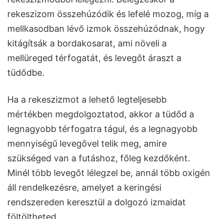
rekeszizom összehúzódik és lefelé mozog, míg a
mellkasodban lévő izmok összehúzódnak, hogy
kitágítsák a bordakosarat, ami növeli a
mellüreged térfogatát, és levegőt áraszt a
tüdődbe.
Ha a rekeszizmot a lehető legteljesebb
mértékben megdolgoztatod, akkor a tüdőd a
legnagyobb térfogatra tágul, és a legnagyobb
mennyiségű levegővel telik meg, amire
szükséged van a futáshoz, főleg kezdőként.
Minél több levegőt lélegzel be, annál több oxigén
áll rendelkezésre, amelyet a keringési
rendszereden keresztül a dolgozó izmaidat
föltöltheted.