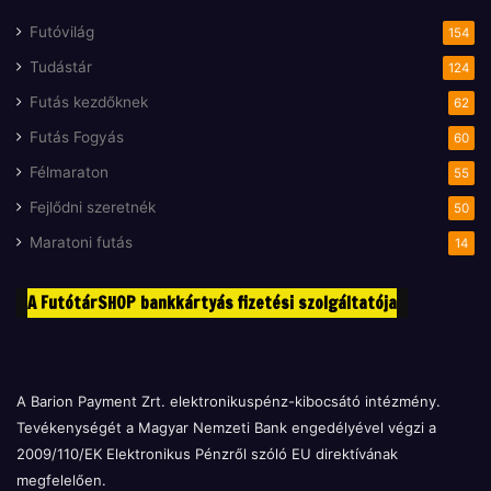
Futóvilág
154
Tudástár
124
Futás kezdőknek
62
Futás Fogyás
60
Félmaraton
55
Fejlődni szeretnék
50
Maratoni futás
14
A FutótárSHOP bankkártyás fizetési szolgáltatója
A Barion Payment Zrt. elektronikuspénz-kibocsátó intézmény.
Tevékenységét a Magyar Nemzeti Bank engedélyével végzi a
2009/110/EK Elektronikus Pénzről szóló EU direktívának
megfelelően.