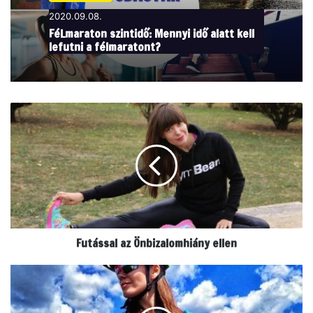
2020.09.08.
FéLmaraton szintidő: Mennyi idő alatt kell
lefutni a félmaratont?
F
u
t
á
s
s
a
l
a
Futással az Önbizalomhiány ellen
z
Ö
n
K
b
e
i
r