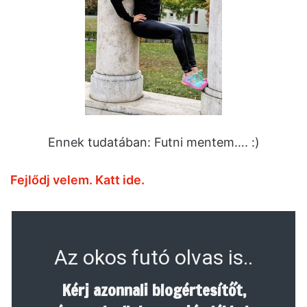
Ennek tudatában: Futni mentem…. :)
Fejlődj velem. Katt ide.
Az okos futó olvas is..
Kérj azonnali blogértesítőt,