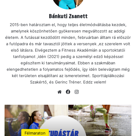
Bánkuti Zsanett
2015-ben határoztam el, hogy teljes életmódváltásba kezdek,
amelynek köszönhetően gyökeresen megváltozott az addigi
életem. A futással kezdődött minden, februárban álltam rá először
a futópadra és már tavasztól jöttek a versenyek ,ez szerelem volt
első látásra. Elvégeztem a Fitness Akadémián a sportoktatói
tanfolyamot ,idén (2021) pedig a személyi edző képzéssel
egészítem ki tanulmányaimat. Ebben a szakmában
elengedhetetlen a folyamatos fejlődés, így idén belevágtam még
két területen elsajátítani az ismereteimet. Sporttáplálkozási
Szakértő, és Gerinc Tréner. Eddz velem!
Ho
Fa
Ins
nla
ce
tag
p
bo
ra
ok
m
Félmaraton