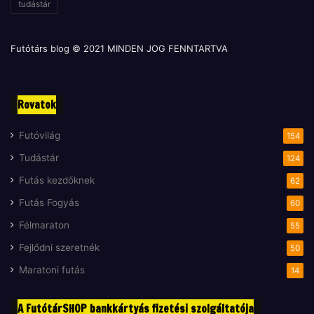
tudástár
Futótárs blog © 2021 MINDEN JOG FENNTARTVA
Rovatok
Futóvilág
154
Tudástár
124
Futás kezdőknek
62
Futás Fogyás
60
Félmaraton
55
Fejlődni szeretnék
50
Maratoni futás
14
A FutótárSHOP bankkártyás fizetési szolgáltatója