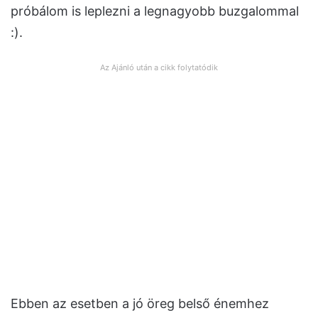
próbálom is leplezni a legnagyobb buzgalommal
:).
Az Ajánló után a cikk folytatódik
Ebben az esetben a jó öreg belső énemhez