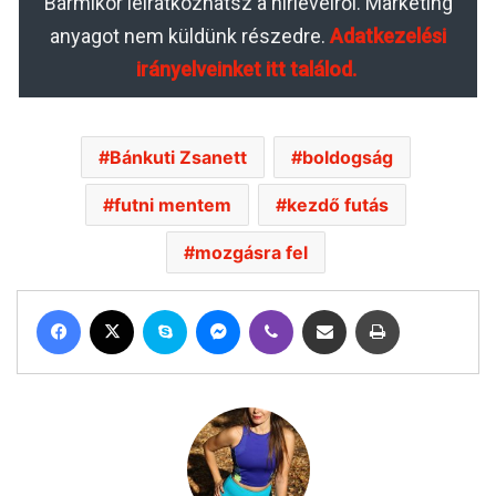
Bármikor leiratkozhatsz a hírlevélről. Marketing
anyagot nem küldünk részedre.
Adatkezelési
irányelveinket itt találod.
Bánkuti Zsanett
boldogság
futni mentem
kezdő futás
mozgásra fel
Facebook
X
Skype
Messenger
Viber
Megosztás email-ben
Nyomtatás