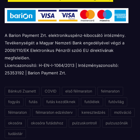
A Barion Payment Zrt. elektronikuspénz-kibocsátó intézmény.
Tevékenységét a Magyar Nemzeti Bank engedélyével végzi a
2009/110/EK Elektronikus Pénzről szóló EU direktívának
megfelelően.
Licencazonosító: H-EN-I-1064/2013 | Intézményazonosító:
25353192 | Barion Payment Zrt.
Bánkuti Zsanett
COVID
első félmaraton
felmaraton
fogyás
futás
futás kezdőknek
futólélek
futóvilág
félmaraton
félmaraton edzésterv
keresztedzés
motiváció
okosóra
okosóra futádshoz
pulzuskontroll
pulzuszónák
tudástár