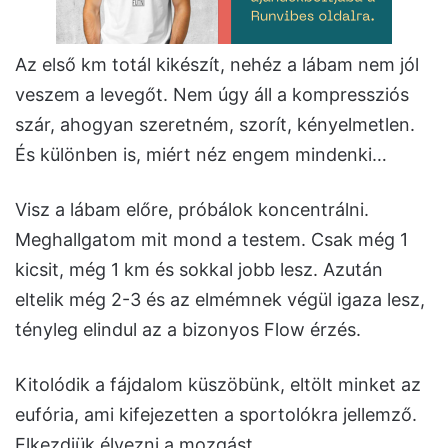
Az első km totál kikészít, nehéz a lábam nem jól
veszem a levegőt. Nem úgy áll a kompressziós
szár, ahogyan szeretném, szorít, kényelmetlen.
És különben is, miért néz engem mindenki…
Visz a lábam előre, próbálok koncentrálni.
Meghallgatom mit mond a testem. Csak még 1
kicsit, még 1 km és sokkal jobb lesz. Azután
eltelik még 2-3 és az elmémnek végül igaza lesz,
tényleg elindul az a bizonyos Flow érzés.
Kitolódik a fájdalom küszöbünk, eltölt minket az
eufória, ami kifejezetten a sportolókra jellemző.
Elkezdjük élvezni a mozgást.