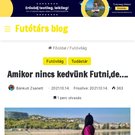
Futótárs blog
Menő
Főoldal
/
Futóvilág
Futóvilág
Tudástár
Amikor nincs kedvünk Futni,de….
Bánkuti Zsanett
2021.10.14.
Frissítve: 2021.10.14.
363
1 perc olvasás