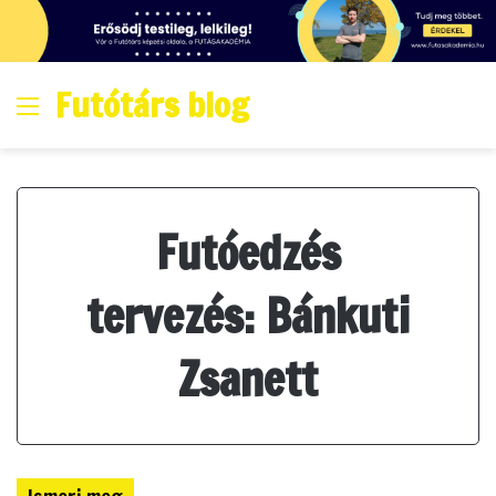
Futótárs blog
Menő
Futóedzés
tervezés: Bánkuti
Zsanett
Ismerj meg