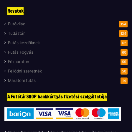
Rovatok
Futóvilág
154
Tudástár
124
Futás kezdőknek
62
Futás Fogyás
60
Félmaraton
55
Fejlődni szeretnék
50
Maratoni futás
14
A FutótárSHOP bankkártyás fizetési szolgáltatója