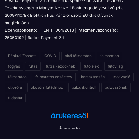
A Barion Payment Zrt. elektronikuspénz-kibocsátó intézmény.
Tevékenységét a Magyar Nemzeti Bank engedélyével végzi a
2009/110/EK Elektronikus Pénzről szóló EU direktívának
megfelelően.
Licencazonosító: H-EN-I-1064/2013 | Intézményazonosító:
25353192 | Barion Payment Zrt.
Bánkuti Zsanett
COVID
első félmaraton
felmaraton
fogyás
futás
futás kezdőknek
futólélek
futóvilág
félmaraton
félmaraton edzésterv
keresztedzés
motiváció
okosóra
okosóra futádshoz
pulzuskontroll
pulzuszónák
tudástár
Árukereső.hu