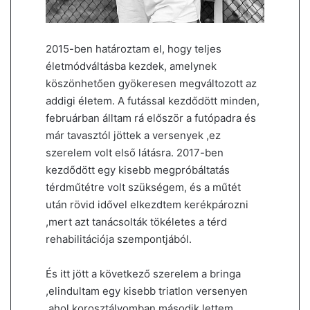
2015-ben határoztam el, hogy teljes
életmódváltásba kezdek, amelynek
köszönhetően gyökeresen megváltozott az
addigi életem. A futással kezdődött minden,
februárban álltam rá először a futópadra és
már tavasztól jöttek a versenyek ,ez
szerelem volt első látásra. 2017-ben
kezdődött egy kisebb megpróbáltatás
térdműtétre volt szükségem, és a műtét
után rövid idővel elkezdtem kerékpározni
,mert azt tanácsolták tökéletes a térd
rehabilitációja szempontjából.
És itt jött a következő szerelem a bringa
,elindultam egy kisebb triatlon versenyen
,ahol korosztályomban második lettem