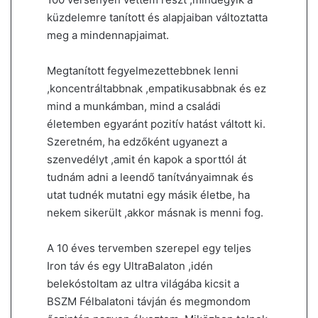
küzdelemre tanított és alapjaiban változtatta
meg a mindennapjaimat.
Megtanított fegyelmezettebbnek lenni
,koncentráltabbnak ,empatikusabbnak és ez
mind a munkámban, mind a családi
életemben egyaránt pozitív hatást váltott ki.
Szeretném, ha edzőként ugyanezt a
szenvedélyt ,amit én kapok a sporttól át
tudnám adni a leendő tanítványaimnak és
utat tudnék mutatni egy másik életbe, ha
nekem sikerült ,akkor másnak is menni fog.
A 10 éves tervemben szerepel egy teljes
Iron táv és egy UltraBalaton ,idén
belekóstoltam az ultra világába kicsit a
BSZM Félbalatoni távján és megmondom