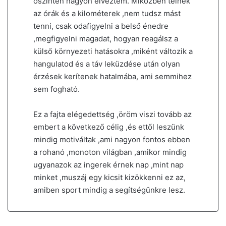
őszintén nagyon élveztem. Miközben telnek
az órák és a kilométerek ,nem tudsz mást
tenni, csak odafigyelni a belső énedre
,megfigyelni magadat, hogyan reagálsz a
külső környezeti hatásokra ,miként változik a
hangulatod és a táv leküzdése után olyan
érzések kerítenek hatalmába, ami semmihez
sem fogható.
Ez a fajta elégedettség ,öröm viszi tovább az
embert a következő célig ,és ettől leszünk
mindig motiváltak ,ami nagyon fontos ebben
a rohanó ,monoton világban ,amikor mindig
ugyanazok az ingerek érnek nap ,mint nap
minket ,muszáj egy kicsit kizökkenni ez az,
amiben sport mindig a segítségünkre lesz.