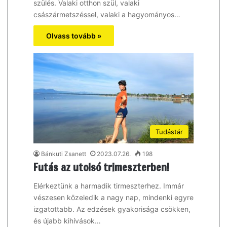
szülés. Valaki otthon szül, valaki
császármetszéssel, valaki a hagyományos…
Olvass tovább »
Tudástár
Bánkuti Zsanett
2023.07.26.
198
Futás az utolsó trimeszterben!
Elérkeztünk a harmadik tirmeszterhez. Immár
vészesen közeledik a nagy nap, mindenki egyre
izgatottabb. Az edzések gyakorisága csökken,
és újabb kihívások…