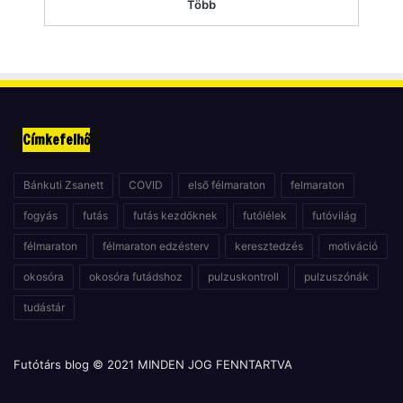
Több
Címkefelhő
Bánkuti Zsanett
COVID
első félmaraton
felmaraton
fogyás
futás
futás kezdőknek
futólélek
futóvilág
félmaraton
félmaraton edzésterv
keresztedzés
motiváció
okosóra
okosóra futádshoz
pulzuskontroll
pulzuszónák
tudástár
Futótárs blog © 2021 MINDEN JOG FENNTARTVA