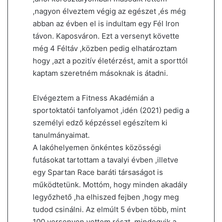
,nagyon élveztem végig az egészet ,és még
abban az évben el is indultam egy Fél Iron
távon. Kaposváron. Ezt a versenyt követte
még 4 Féltáv ,közben pedig elhatároztam
hogy ,azt a pozitív életérzést, amit a sporttól
kaptam szeretném másoknak is átadni.
Elvégeztem a Fitness Akadémián a
sportoktatói tanfolyamot ,idén (2021) pedig a
személyi edző képzéssel egészítem ki
tanulmányaimat.
A lakóhelyemen önkéntes közösségi
futásokat tartottam a tavalyi évben ,illetve
egy Spartan Race baráti társaságot is
működtetünk. Mottóm, hogy minden akadály
legyőzhető ,ha elhiszed fejben ,hogy meg
tudod csinálni. Az elmúlt 5 évben több, mint
100 versenyen vettem részt ,mindegyik a