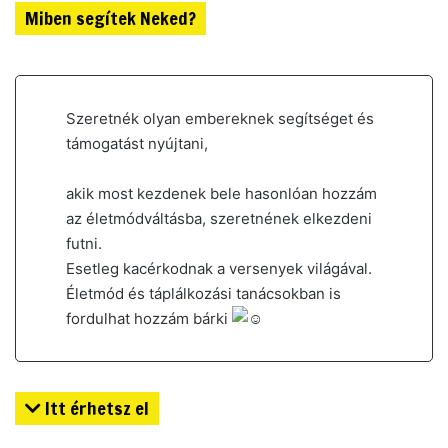
Miben segítek Neked?
Szeretnék olyan embereknek segítséget és
támogatást nyújtani,
akik most kezdenek bele hasonlóan hozzám
az életmódváltásba, szeretnének elkezdeni
futni.
Esetleg kacérkodnak a versenyek világával.
Életmód és táplálkozási tanácsokban is
fordulhat hozzám bárki
Itt érhetsz el