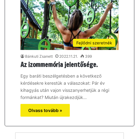
Fejlődni szeretnék
Bánkuti Zsanett
2022.11.21.
399
Az izommemória jelentősége.
Egy baráti beszélgetésben a következő
kérdésekre kerestük a válaszokat: Pár év
kihagyás után vajon visszanyerhetjük a régi
formánkat? Miután újrakezdjük…
Olvass tovább »