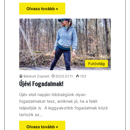
Olvass tovább »
Futóvilág
Bánkuti Zsanett
2023.01.11.
153
Újévi Fogadalmak!
Újév első napján többségünk olyan
fogadalmakat tesz, amiknek jó, ha a felét
teljesítjük is. A leggyakoribb fogadalmak közé
tartozik az…
Olvass tovább »