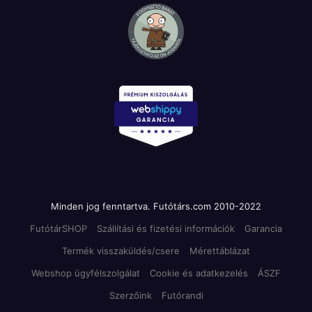
Minden jog fenntartva. Futótárs.com 2010-2022
FutótárSHOP
Szállítási és fizetési információk
Garancia
Termék visszaküldés/csere
Mérettáblázat
Webshop ügyfélszolgálat
Cookie és adatkezelés
ÁSZF
Szerzőink
Futórandi