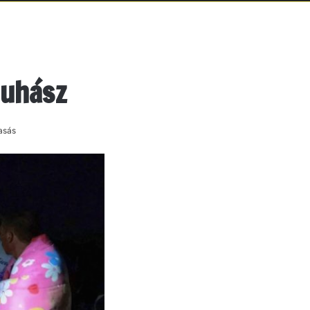
juhász
asás