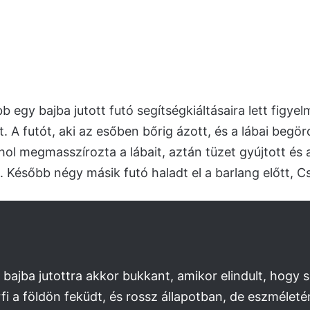
egy bajba jutott futó segítségkiáltásaira lett figyel
t. A futót, aki az esőben bőrig ázott, és a lábai begör
ahol megmasszírozta a lábait, aztán tüzet gyújtott és 
t. Később négy másik futó haladt el a barlang előtt, Cs
 bajba jutottra akkor bukkant, amikor elindult, hogy 
rfi a földön feküdt, és rossz állapotban, de eszméletén