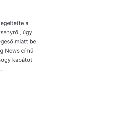
egeltette a
rsenyről, úgy
égeső miatt be
ing News című
 hogy kabátot
.