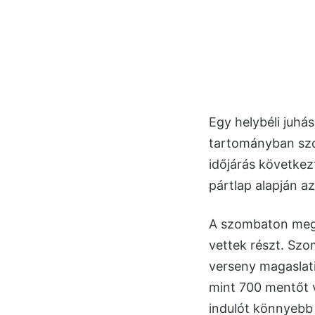
Egy helybéli juhá
tartományban szo
időjárás követke
pártlap alapján a
A szombaton megr
vettek részt. Szom
verseny magaslati
mint 700 mentőt v
indulót könnyebb 