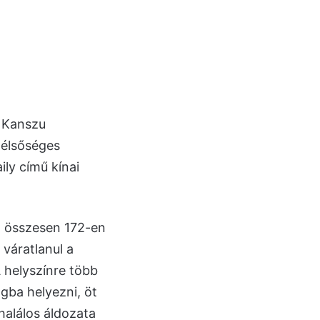
i Kanszu
zélsőséges
ily című kínai
n összesen 172-en
 váratlanul a
A helyszínre több
gba helyezni, öt
halálos áldozata