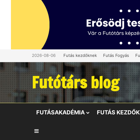
2026-08-06
Futás kezdőknek
Futás Fogyás
Fu
Futótárs blog
FUTÁSAKADÉMIA
FUTÁS KEZDŐ
Oldalsáv