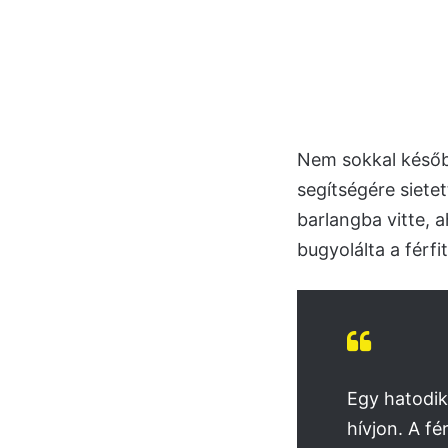
Nem sokkal később 
segítségére sietet
barlangba vitte, 
bugyolálta a férfi
Egy hatodik
hívjon. A fé