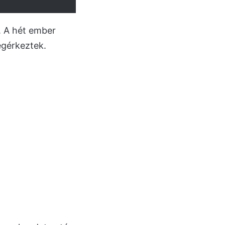
t. A hét ember
egérkeztek.