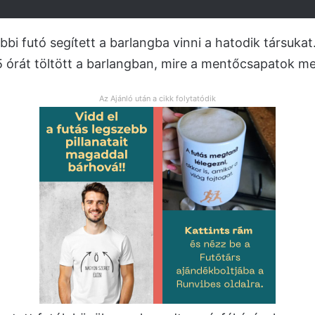
bbi futó segített a barlangba vinni a hatodik társuka
 órát töltött a barlangban, mire a mentőcsapatok m
Az Ajánló után a cikk folytatódik