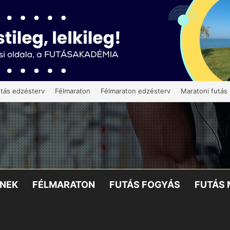
tás edzésterv
Félmaraton
Félmaraton edzésterv
Maratoni futás
KNEK
FÉLMARATON
FUTÁS FOGYÁS
FUTÁS 