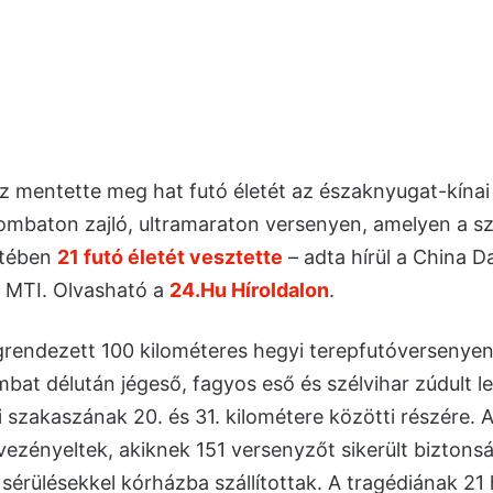
sz mentette meg hat futó életét az északnyugat-kína
mbaton zajló, ultramaraton versenyen, amelyen a s
ztében
21 futó életét vesztette
– adta hírül a China Da
z MTI. Olvasható a
24.Hu Híroldalon
.
endezett 100 kilométeres hegyi terepfutóversenye
bat délután jégeső, fagyos eső és szélvihar zúdult le
 szakaszának 20. és 31. kilométere közötti részére. 
ezényeltek, akiknek 151 versenyzőt sikerült biztonsá
sérülésekkel kórházba szállítottak. A tragédiának 21 