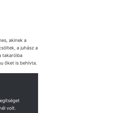
mes, akinek a
csöltek, a juhász a
a takaróiba
u őket is behívta.
segítséget
él volt.