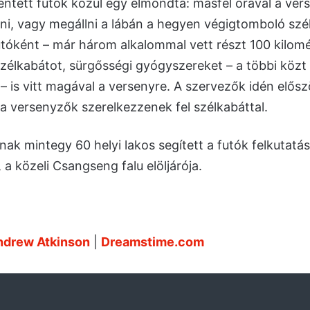
ntett futók közül egy elmondta: másfél órával a ver
ni, vagy megállni a lábán a hegyen végigtomboló szé
utóként – már három alkalommal vett részt 100 kilom
zélkabátot, sürgősségi gyógyszereket – a többi közt
 – is vitt magával a versenyre. A szervezők idén elős
a versenyzők szerelkezzenek fel szélkabáttal.
k mintegy 60 helyi lakos segített a futók felkutatá
a közeli Csangseng falu elöljárója.
ndrew Atkinson
|
Dreamstime.com