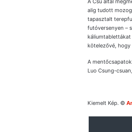
A Csu által megme
alig tudott mozog
tapasztalt terepf
futóversenyen – s
káliumtablettákat
kötelezővé, hogy 
A mentőcsapatokna
Luo Csung-csuan, 
Kiemelt Kép. ©
A