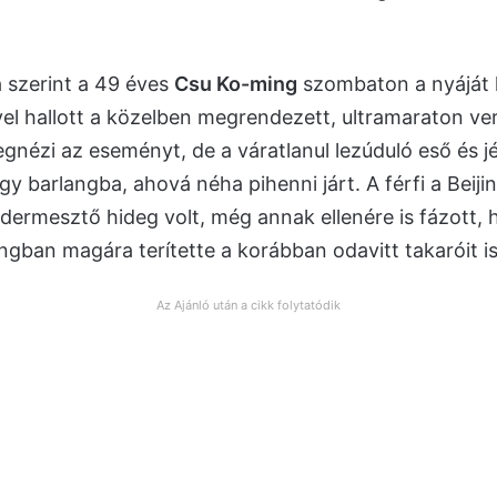
 szerint a 49 éves
Csu Ko-ming
szombaton a nyáját l
el hallott a közelben megrendezett, ultramaraton ve
gnézi az eseményt, de a váratlanul lezúduló eső és j
egy barlangba, ahová néha pihenni járt. A férfi a Beij
dermesztő hideg volt, még annak ellenére is fázott,
angban magára terítette a korábban odavitt takaróit is
Az Ajánló után a cikk folytatódik