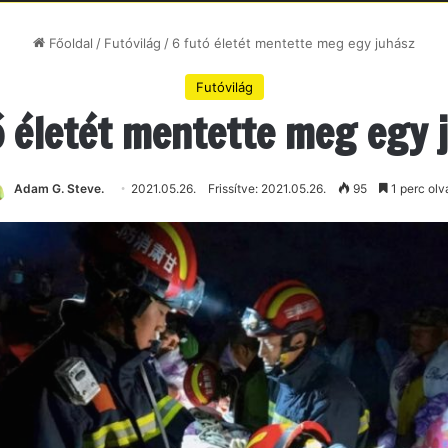
Főoldal
/
Futóvilág
/
6 futó életét mentette meg egy juhász
Futóvilág
ó életét mentette meg egy 
Adam G. Steve.
2021.05.26.
Frissítve: 2021.05.26.
95
1 perc olv