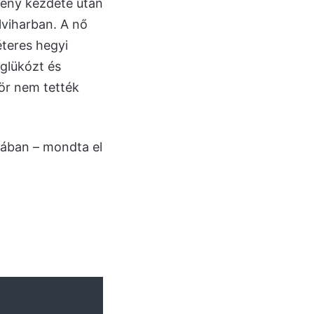
seny kezdete után
lviharban. A nő
éteres hegyi
 glükózt és
zör nem tették
sában – mondta el