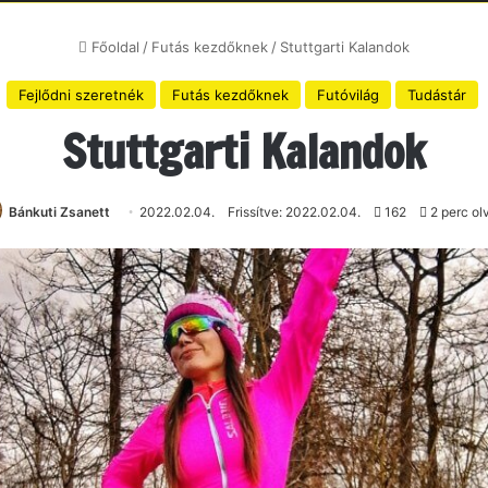
Főoldal
/
Futás kezdőknek
/
Stuttgarti Kalandok
Fejlődni szeretnék
Futás kezdőknek
Futóvilág
Tudástár
Stuttgarti Kalandok
Bánkuti Zsanett
2022.02.04.
Frissítve: 2022.02.04.
162
2 perc ol