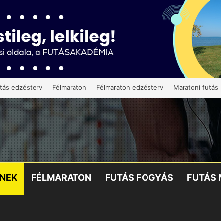
tás edzésterv
Félmaraton
Félmaraton edzésterv
Maratoni futás
KNEK
FÉLMARATON
FUTÁS FOGYÁS
FUTÁS 