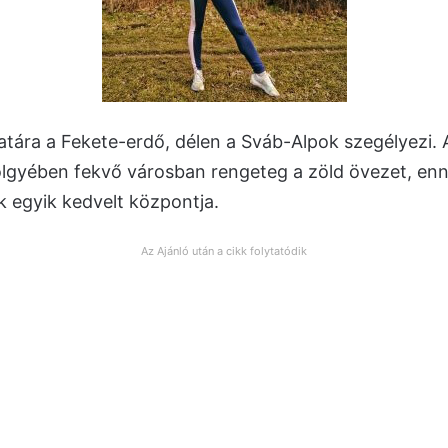
atára a Fekete-erdő, délen a Sváb-Alpok szegélyezi.
lgyében fekvő városban rengeteg a zöld övezet, e
k egyik kedvelt központja.
Az Ajánló után a cikk folytatódik