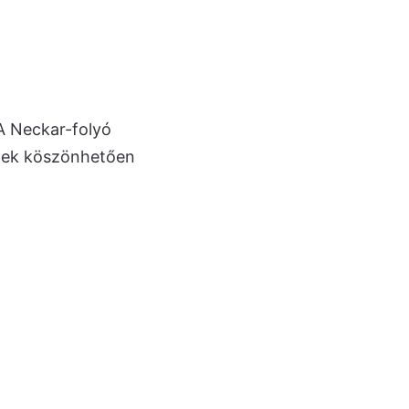
 A Neckar-folyó
nnek köszönhetően