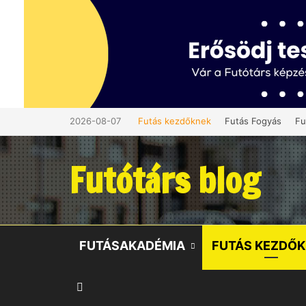
2026-08-07
Futás kezdőknek
Futás Fogyás
Fu
Futótárs blog
FUTÁSAKADÉMIA
FUTÁS KEZDŐ
Oldalsáv