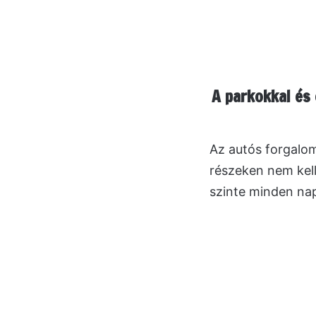
A parkokkal és 
Az autós forgalom
részeken nem kel
szinte minden nap