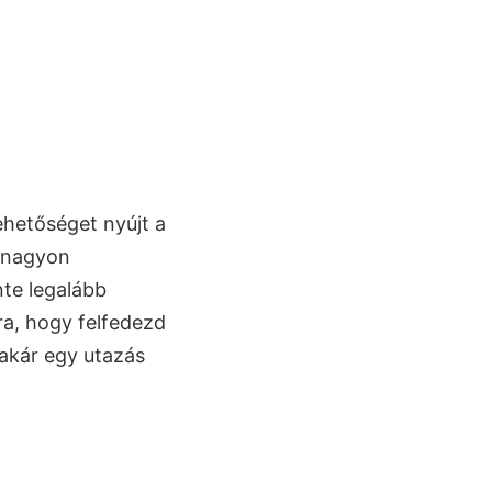
ehetőséget nyújt a
n nagyon
nte legalább
ra, hogy felfedezd
akár egy utazás