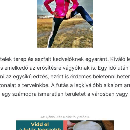
telek terep és aszfalt kedvelőknek egyaránt. Kiváló l
s emelkedő az erősítésre vágyóknak is. Egy idő utá
ni az egysíkú edzés, ezért is érdemes beletenni hete
vonalat a terveinkbe. A futás a legkiválóbb alkalom ar
 egy számodra ismeretlen területet a városban vagy 
Az Ajánló után a cikk folytatódik