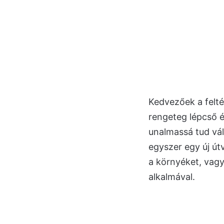
Kedvezőek a felté
rengeteg lépcső é
unalmassá tud vál
egyszer egy új út
a környéket, vagy
alkalmával.