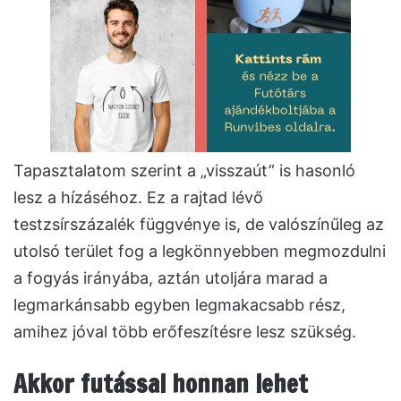
Tapasztalatom szerint a „visszaút” is hasonló
lesz a hízáséhoz. Ez a rajtad lévő
testzsírszázalék függvénye is, de valószínűleg az
utolsó terület fog a legkönnyebben megmozdulni
a fogyás irányába, aztán utoljára marad a
legmarkánsabb egyben legmakacsabb rész,
amihez jóval több erőfeszítésre lesz szükség.
Akkor futással honnan lehet