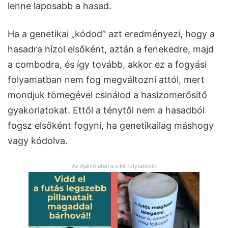
lenne laposabb a hasad.
Ha a genetikai „kódod” azt eredményezi, hogy a
hasadra hízol elsőként, aztán a fenekedre, majd
a combodra, és így tovább, akkor ez a fogyási
folyamatban nem fog megváltozni attól, mert
mondjuk tömegével csinálod a hasizomerősítő
gyakorlatokat. Ettől a ténytől nem a hasadból
fogsz elsőként fogyni, ha genetikailag máshogy
vagy kódolva.
Az Ajánló után a cikk folytatódik