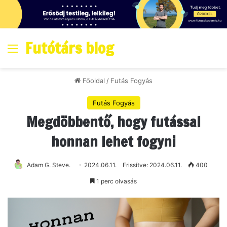
Futótárs blog
Menő
Főoldal
/
Futás Fogyás
Futás Fogyás
Megdöbbentő, hogy futással
honnan lehet fogyni
Adam G. Steve.
2024.06.11.
Frissítve: 2024.06.11.
400
1 perc olvasás