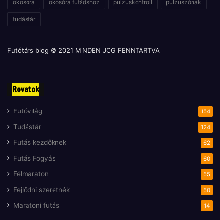
l
okosóra
okosóra futádshoz
pulzuskontroll
pulzuszónák
tudástár
Futótárs blog © 2021 MINDEN JOG FENNTARTVA
Rovatok
Futóvilág
154
Tudástár
124
Futás kezdőknek
62
Futás Fogyás
60
Félmaraton
55
Fejlődni szeretnék
50
Maratoni futás
14