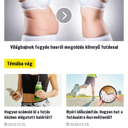
i
l
f
á
u
g
t
b
á
a
s
j
,
n
h
Világbajnok fogyás hasról megoldás könnyű futással
o
a
k
a
f
Témába vág
f
o
o
g
g
y
y
á
á
s
s
h
a
a
c
s
Hogyan számold ki a futás
Nyári időszámítás: Hogyan hat a
é
r
közben elégetett kalóriát?
futásaidra észrevétlenül?
l
ó
o
2022.10.10.
2026.03.29.
l