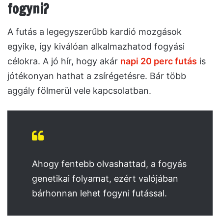
fogyni?
A futás a legegyszerűbb kardió mozgások
egyike, így kiválóan alkalmazhatod fogyási
célokra. A jó hír, hogy akár
napi 20 perc futás
is
jótékonyan hathat a zsírégetésre. Bár több
aggály fölmerül vele kapcsolatban.
Ahogy fentebb olvashattad, a fogyás
genetikai folyamat, ezért valójában
bárhonnan lehet fogyni futással.