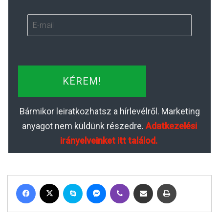
KÉREM!
Bármikor leiratkozhatsz a hírlevélről. Marketing
anyagot nem küldünk részedre.
Adatkezelési
irányelveinket itt találod.
Facebook
X
Skype
Messenger
Viber
Megosztás email-ben
Nyomtatás