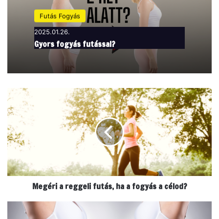
Futás Fogyás
2025.01.26.
Gyors fogyás futással?
M
e
g
é
r
i
a
r
e
Megéri a reggeli futás, ha a fogyás a célod?
g
g
e
V
l
i