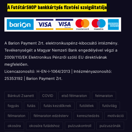
A FutótárSHOP bankkártyás fizetési szolgáltatója
A Barion Payment Zrt. elektronikuspénz-kibocsátó intézmény.
Tevékenységét a Magyar Nemzeti Bank engedélyével végzi a
2009/110/EK Elektronikus Pénzről szóló EU direktívának
megfelelően.
Licencazonosító: H-EN-I-1064/2013 | Intézményazonosító:
25353192 | Barion Payment Zrt.
Bánkuti Zsanett
COVID
első félmaraton
felmaraton
fogyás
futás
futás kezdőknek
futólélek
futóvilág
félmaraton
félmaraton edzésterv
keresztedzés
motiváció
okosóra
okosóra futádshoz
pulzuskontroll
pulzuszónák