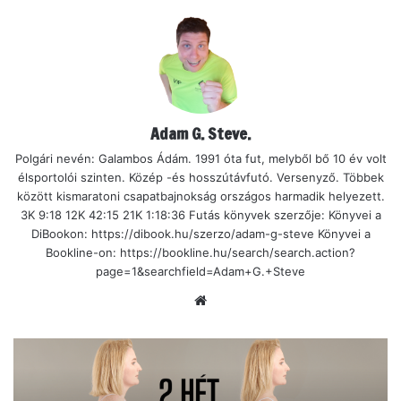
Adam G. Steve.
Polgári nevén: Galambos Ádám. 1991 óta fut, melyből bő 10 év volt
élsportolói szinten. Közép -és hosszútávfutó. Versenyző. Többek
között kismaratoni csapatbajnokság országos harmadik helyezett.
3K 9:18 12K 42:15 21K 1:18:36 Futás könyvek szerzője: Könyvei a
DiBookon: https://dibook.hu/szerzo/adam-g-steve Könyvei a
Bookline-on: https://bookline.hu/search/search.action?
page=1&searchfield=Adam+G.+Steve
Ho
nla
p