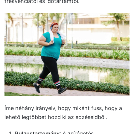
frekvenciától és időtartamtól.
Íme néhány irányelv, hogy miként fuss, hogy a
lehető legtöbbet hozd ki az edzéseidből.
Pulzustartomány
: A zsírégetés