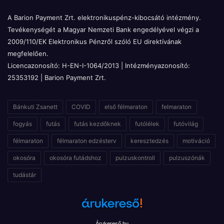
A Barion Payment Zrt. elektronikuspénz-kibocsátó intézmény.
Tevékenységét a Magyar Nemzeti Bank engedélyével végzi a
2009/110/EK Elektronikus Pénzről szóló EU direktívának
megfelelően.
Licencazonosító: H-EN-I-1064/2013 | Intézményazonosító:
25353192 | Barion Payment Zrt.
Bánkuti Zsanett
COVID
első félmaraton
felmaraton
fogyás
futás
futás kezdőknek
futólélek
futóvilág
félmaraton
félmaraton edzésterv
keresztedzés
motiváció
okosóra
okosóra futádshoz
pulzuskontroll
pulzuszónák
tudástár
Árukereső.hu