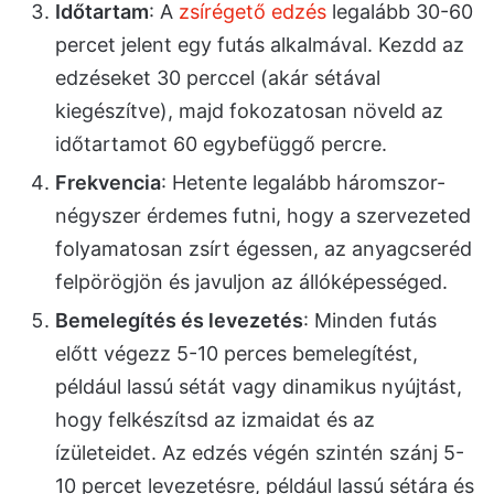
Időtartam
: A
zsírégető edzés
legalább 30-60
percet jelent egy futás alkalmával. Kezdd az
edzéseket 30 perccel (akár sétával
kiegészítve), majd fokozatosan növeld az
időtartamot 60 egybefüggő percre.
Frekvencia
: Hetente legalább háromszor-
négyszer érdemes futni, hogy a szervezeted
folyamatosan zsírt égessen, az anyagcseréd
felpörögjön és javuljon az állóképességed.
Bemelegítés és levezetés
: Minden futás
előtt végezz 5-10 perces bemelegítést,
például lassú sétát vagy dinamikus nyújtást,
hogy felkészítsd az izmaidat és az
ízületeidet. Az edzés végén szintén szánj 5-
10 percet levezetésre, például lassú sétára és