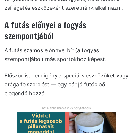
zsírégetés eszközeként szeretnénk alkalmazni.
A futás előnyei a fogyás
szempontjából
A futás számos előnnyel bír (a fogyás
szempontjából) más sportokhoz képest.
Először is, nem igényel speciális eszközöket vagy
drága felszerelést — egy pár jó futócipő
elegendő hozzá.
Az Ajánló után a cikk folytatódik