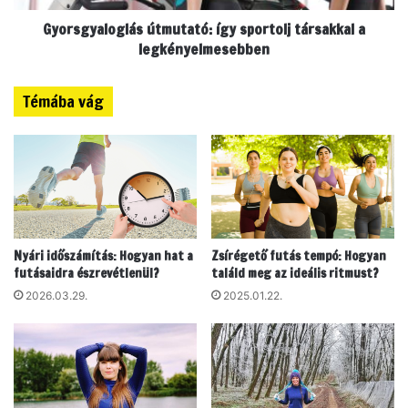
z
l
E
Gyorsgyaloglás útmutató: így sportolj társakkal a
o
g
g
legkényelmesebben
é
l
s
á
Témába vág
z
s
s
ú
é
t
g
m
e
u
s
t
É
a
l
t
Nyári időszámítás: Hogyan hat a
Zsírégető futás tempó: Hogyan
e
ó
futásaidra észrevétlenül?
találd meg az ideális ritmust?
t
:
m
í
2026.03.29.
2025.01.22.
ó
g
d
y
é
s
s
p
a
o