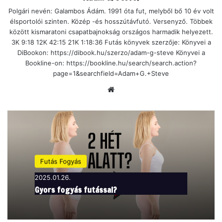
Polgári nevén: Galambos Ádám. 1991 óta fut, melyből bő 10 év volt
élsportolói szinten. Közép -és hosszútávfutó. Versenyző. Többek
között kismaratoni csapatbajnokság országos harmadik helyezett.
3K 9:18 12K 42:15 21K 1:18:36 Futás könyvek szerzője: Könyvei a
DiBookon: https://dibook.hu/szerzo/adam-g-steve Könyvei a
Bookline-on: https://bookline.hu/search/search.action?
page=1&searchfield=Adam+G.+Steve
Ho
nla
p
Futás Fogyás
2025.01.26.
Gyors fogyás futással?