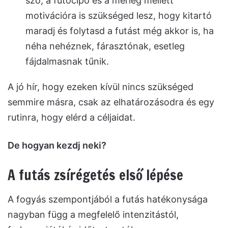
szó, a futócipő és a mérleg mellett
motivációra is szükséged lesz, hogy kitartó
maradj és folytasd a futást még akkor is, ha
néha nehéznek, fárasztónak, esetleg
fájdalmasnak tűnik.
A jó hír, hogy ezeken kívül nincs szükséged
semmire másra, csak az elhatározásodra és egy
rutinra, hogy elérd a céljaidat.
De hogyan kezdj neki?
A futás zsírégetés első lépése
A fogyás szempontjából a futás hatékonysága
nagyban függ a megfelelő intenzitástól,