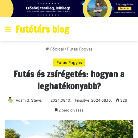
Futótárs blog
Menő
Főoldal
/
Futás Fogyás
Futás Fogyás
Futás és zsírégetés: hogyan a
leghatékonyabb?
Adam G. Steve.
2024.08.10.
Frissítve: 2024.08.10.
326
2 perc olvasás