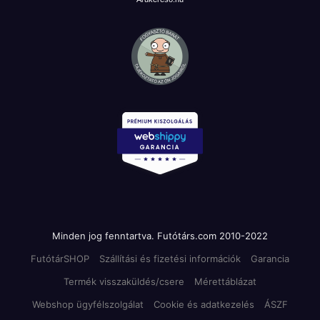
Minden jog fenntartva. Futótárs.com 2010-2022
FutótárSHOP
Szállítási és fizetési információk
Garancia
Termék visszaküldés/csere
Mérettáblázat
Webshop ügyfélszolgálat
Cookie és adatkezelés
ÁSZF