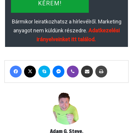
KÉREM!
Bármikor leiratkozhatsz a hírlevélről. Marketing
anyagot nem küldünk részedre.
Adatkezelési
irányelveinket itt találod.
Facebook
X
Skype
Messenger
Viber
Megosztás email-ben
Nyomtatás
Adam G. Steve.