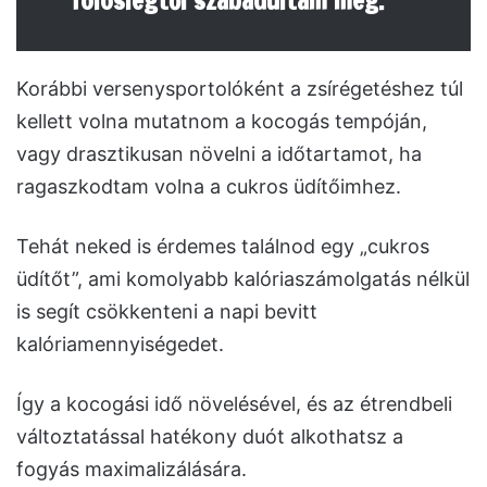
fölöslegtől szabadultam meg.
Korábbi versenysportolóként a zsírégetéshez túl
kellett volna mutatnom a kocogás tempóján,
vagy drasztikusan növelni a időtartamot, ha
ragaszkodtam volna a cukros üdítőimhez.
Tehát neked is érdemes találnod egy „cukros
üdítőt”, ami komolyabb kalóriaszámolgatás nélkül
is segít csökkenteni a napi bevitt
kalóriamennyiségedet.
Így a kocogási idő növelésével, és az étrendbeli
változtatással hatékony duót alkothatsz a
fogyás maximalizálására.