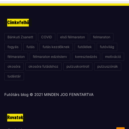
Címkefelhő
Bánkuti Zsanett
COVID
első félmaraton
felmaraton
fogyás
futás
futás kezdőknek
futólélek
futóvilág
félmaraton
félmaraton edzésterv
keresztedzés
motiváció
okosóra
okosóra futádshoz
pulzuskontroll
pulzuszónák
tudástár
Futótárs blog © 2021 MINDEN JOG FENNTARTVA
Rovatok