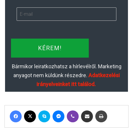
KÉREM!
Bármikor leiratkozhatsz a hírlevélről. Marketing
anyagot nem küldünk részedre.
Adatkezelési
irányelveinket itt találod.
Facebook
X
Skype
Messenger
Viber
Megosztás email-ben
Nyomtatás