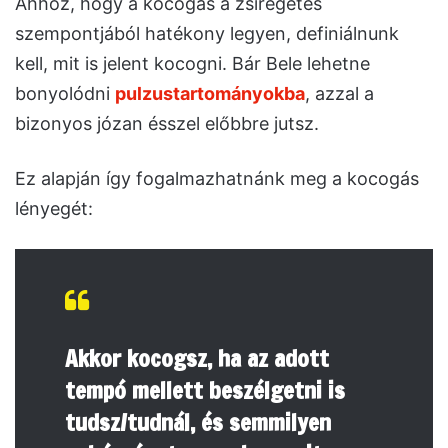
Ahhoz, hogy a kocogás a zsírégetés
szempontjából hatékony legyen, definiálnunk
kell, mit is jelent kocogni. Bár Bele lehetne
bonyolódni
pulzustartományokba
, azzal a
bizonyos józan ésszel előbbre jutsz.
Ez alapján így fogalmazhatnánk meg a kocogás
lényegét:
Akkor kocogsz, ha az adott
tempó mellett beszélgetni is
tudsz/tudnál, és semmilyen