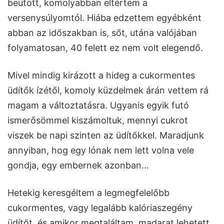
beütött, komolyabban eltértem a
versenysúlyomtól. Hiába edzettem egyébként
abban az időszakban is, sőt, utána valójában
folyamatosan, 40 felett ez nem volt elegendő.
Mivel mindig kirázott a hideg a cukormentes
üdítők ízétől, komoly küzdelmek árán vettem rá
magam a változtatásra. Ugyanis egyik futó
ismerősömmel kiszámoltuk, mennyi cukrot
viszek be napi szinten az üdítőkkel. Maradjunk
annyiban, hog egy lónak nem lett volna vele
gondja, egy embernek azonban…
Hetekig keresgéltem a legmegfelelőbb
cukormentes, vagy legalább kalóriaszegény
üdítőt, és amikor megtaláltam, madarat lehetett