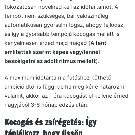
fokozatosan növelned kell az időtartamot. A
tempót nem szükséges, bár valószínűleg
automatikusan gyorsulni fogsz, ahogy fejlődsz,
és így a gyorsabb tempójú kocogás mellett is
kényelmesen érzed majd magad (
A fent
említettek szerint képes vagy/lennél
beszélgetni az adott ritmus mellett
).
A maximum időtartam a futáshoz köthető
ambícióidtól is függ, de ha meg kéne határozni
valamit, akkor az 1 óra kocogást el kellene érned
nagyjából 3-6 hónap edzés után.
Kocogás és zsírégetés: Így
táplálkozz, hogy üssön.