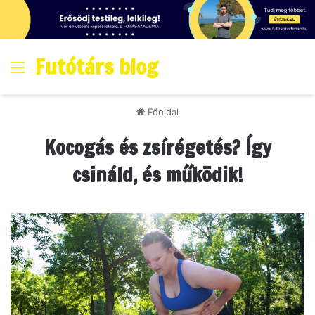
Futótárs blog
Menő
Főoldal
Kocogás és zsírégetés? Így
csináld, és működik!