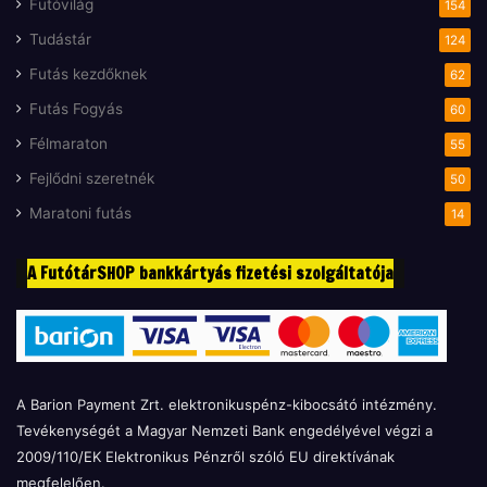
Futóvilág
154
Tudástár
124
Futás kezdőknek
62
Futás Fogyás
60
Félmaraton
55
Fejlődni szeretnék
50
Maratoni futás
14
A FutótárSHOP bankkártyás fizetési szolgáltatója
A Barion Payment Zrt. elektronikuspénz-kibocsátó intézmény.
Tevékenységét a Magyar Nemzeti Bank engedélyével végzi a
2009/110/EK Elektronikus Pénzről szóló EU direktívának
megfelelően.