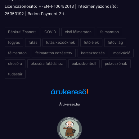
Licencazonosító: H-EN-I-1064/2013 | Intézményazonosító:
25353192 | Barion Payment Zrt.
Bánkuti Zsanett
COVID
első félmaraton
felmaraton
fogyás
futás
futás kezdőknek
futólélek
futóvilág
félmaraton
félmaraton edzésterv
keresztedzés
motiváció
okosóra
okosóra futádshoz
pulzuskontroll
pulzuszónák
tudástár
Árukereső.hu