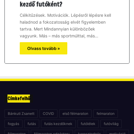
kezdő futóként?
Célkitűzések. Motivációk. Lépésről lépésre kell
haladnod a fokozatosság elvét figyelemben
tartva. Mert Mindannyian különbözőek
vagyunk. Más – más sportmúlttal, más…
Olvass tovább »
Címkefelhő
Bánkuti Zsanett
COVID
első félmaraton
felmaraton
fogyás
futás
futás kezdőknek
futólélek
futóvilág
félmaraton
félmaraton edzésterv
keresztedzés
motiváció