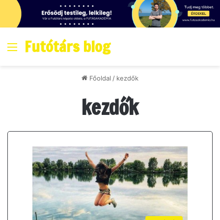
Futótárs blog
Menő
Főoldal
/
kezdők
kezdők