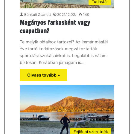
Tudástár
Bánkuti Zsanett
2021.12.02.
140
Magányos farkasként vagy
csapatban?
Te melyik oldalhoz tartozol? Az immár másfél
éve tartó korlátozások megváltoztatták
sportolási szokásainkat is. Legalábbis nálam
biztosan. Korábban jómagam is…
Olvass tovább »
Fejlődni szeretnék