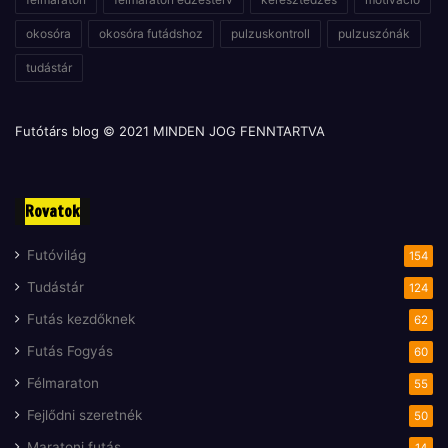
okosóra
okosóra futádshoz
pulzuskontroll
pulzuszónák
tudástár
Futótárs blog © 2021 MINDEN JOG FENNTARTVA
Rovatok
Futóvilág
154
Tudástár
124
Futás kezdőknek
62
Futás Fogyás
60
Félmaraton
55
Fejlődni szeretnék
50
Maratoni futás
14