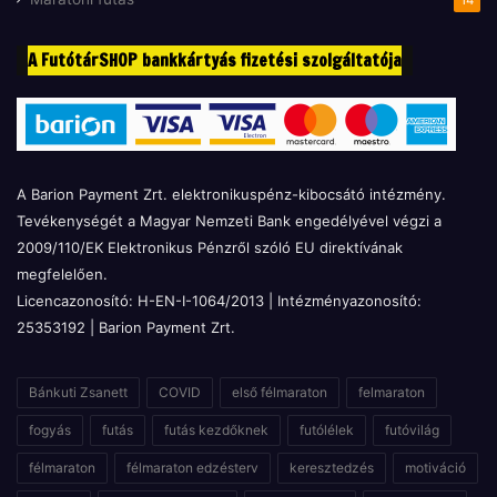
A FutótárSHOP bankkártyás fizetési szolgáltatója
A Barion Payment Zrt. elektronikuspénz-kibocsátó intézmény.
Tevékenységét a Magyar Nemzeti Bank engedélyével végzi a
2009/110/EK Elektronikus Pénzről szóló EU direktívának
megfelelően.
Licencazonosító: H-EN-I-1064/2013 | Intézményazonosító:
25353192 | Barion Payment Zrt.
Bánkuti Zsanett
COVID
első félmaraton
felmaraton
fogyás
futás
futás kezdőknek
futólélek
futóvilág
félmaraton
félmaraton edzésterv
keresztedzés
motiváció