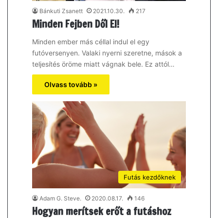
Bánkuti Zsanett
2021.10.30.
217
Minden Fejben Dől El!
Minden ember más céllal indul el egy
futóversenyen. Valaki nyerni szeretne, mások a
teljesítés öröme miatt vágnak bele. Ez attól…
Olvass tovább »
Futás kezdőknek
Adam G. Steve.
2020.08.17.
146
Hogyan merítsek erőt a futáshoz