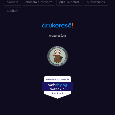
okosóra
okosóra futádshoz
pulzuskontroll
pulzuszónák
tudástár
Árukereső.hu