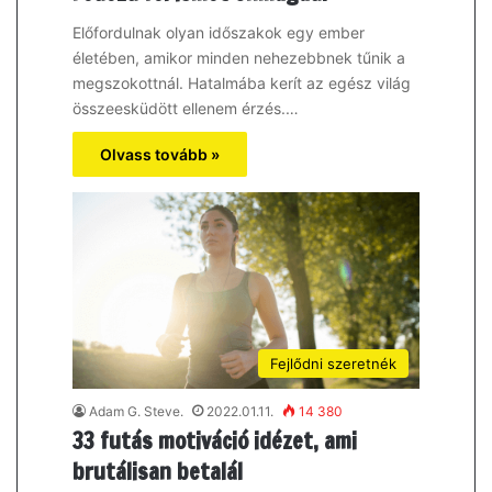
Előfordulnak olyan időszakok egy ember
életében, amikor minden nehezebbnek tűnik a
megszokottnál. Hatalmába kerít az egész világ
összeesküdött ellenem érzés.…
Olvass tovább »
Fejlődni szeretnék
Adam G. Steve.
2022.01.11.
14 380
33 futás motiváció idézet, ami
brutálisan betalál