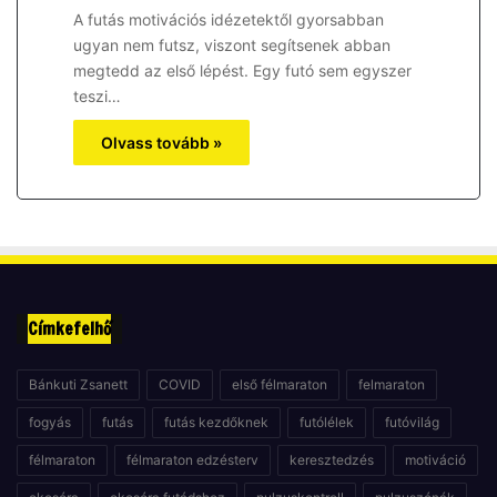
A futás motivációs idézetektől gyorsabban
ugyan nem futsz, viszont segítsenek abban
megtedd az első lépést. Egy futó sem egyszer
teszi…
Olvass tovább »
Címkefelhő
Bánkuti Zsanett
COVID
első félmaraton
felmaraton
fogyás
futás
futás kezdőknek
futólélek
futóvilág
félmaraton
félmaraton edzésterv
keresztedzés
motiváció