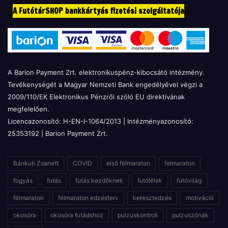
A FutótárSHOP bankkártyás fizetési szolgáltatója
A Barion Payment Zrt. elektronikuspénz-kibocsátó intézmény.
Tevékenységét a Magyar Nemzeti Bank engedélyével végzi a
2009/110/EK Elektronikus Pénzről szóló EU direktívának
megfelelően.
Licencazonosító: H-EN-I-1064/2013 | Intézményazonosító:
25353192 | Barion Payment Zrt.
Bánkuti Zsanett
COVID
első félmaraton
felmaraton
fogyás
futás
futás kezdőknek
futólélek
futóvilág
félmaraton
félmaraton edzésterv
keresztedzés
motiváció
okosóra
okosóra futádshoz
pulzuskontroll
pulzuszónák