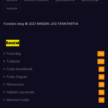
okosóra
okosóra futádshoz
pulzuskontroll
pulzuszónák
tudástár
Futótárs blog © 2021 MINDEN JOG FENNTARTVA
Rovatok
Futóvilág
154
Tudástár
124
Futás kezdőknek
62
Futás Fogyás
60
Félmaraton
55
Fejlődni szeretnék
50
Maratoni futás
14