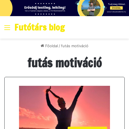
Futótárs blog
Menő
Főoldal
/
futás motiváció
futás motiváció