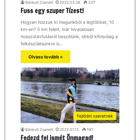
Bánkuti Zsanett
2022.03.28.
337
Fuss egy szuper Tízest!
Hogyan hozzuk ki magunkból a legtöbbet, 10
km-en? 5 km felett, már hivatalosan
hosszútávfutásról beszélünk, ebből kifolyólag a
felkészülésünkre is…
Olvass tovább »
Fejlődni szeretnék
Bánkuti Zsanett
2022.01.13.
197
Fedezd fel ismét Önmagad!