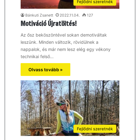
Fejlődni szeretnék
Bánkuti Zsanett
2022.11.04.
127
Motiváció Újratöltés!
Az ősz beköszöntével sokan demotiváltak
leszünk. Minden változik, rövidülnek a
nappalok, és már nem lesz elég egy vékony
technikai felső…
Olvass tovább »
Fejlődni szeretnék