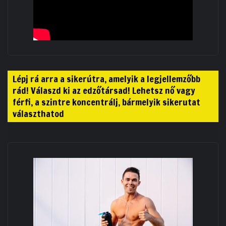
Lépj rá arra a sikerútra, amelyik a legjellemzőbb
rád! Válaszd ki az edzőtársad! Lehetsz nő vagy
férfi, a szintre koncentrálj, bármelyik sikerutat
választhatod