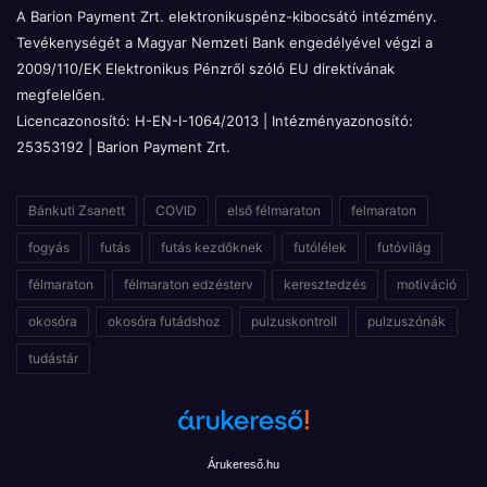
A Barion Payment Zrt. elektronikuspénz-kibocsátó intézmény.
Tevékenységét a Magyar Nemzeti Bank engedélyével végzi a
2009/110/EK Elektronikus Pénzről szóló EU direktívának
megfelelően.
Licencazonosító: H-EN-I-1064/2013 | Intézményazonosító:
25353192 | Barion Payment Zrt.
Bánkuti Zsanett
COVID
első félmaraton
felmaraton
fogyás
futás
futás kezdőknek
futólélek
futóvilág
félmaraton
félmaraton edzésterv
keresztedzés
motiváció
okosóra
okosóra futádshoz
pulzuskontroll
pulzuszónák
tudástár
Árukereső.hu