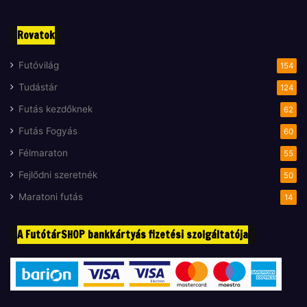
Rovatok
Futóvilág
154
Tudástár
124
Futás kezdőknek
62
Futás Fogyás
60
Félmaraton
55
Fejlődni szeretnék
50
Maratoni futás
14
A FutótárSHOP bankkártyás fizetési szolgáltatója