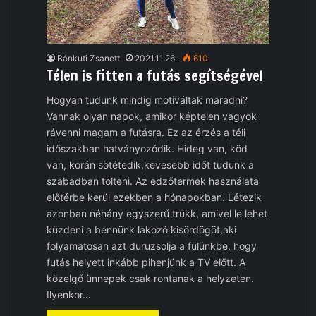
Bánkuti Zsanett
2021.11.26.
610
Télen is fitten a futás segítségével
Hogyan tudunk mindig motiváltak maradni?
Vannak olyan napok, amikor képtelen vagyok
rávenni magam a futásra. Ez az érzés a téli
időszakban hatványozódik. Hideg van, köd
van, korán sötétedik,kevesebb időt tudunk a
szabadban tölteni. Az edzőtermek használata
előtérbe kerül ezekben a hónapokban. Létezik
azonban néhány egyszerű trükk, amivel le lehet
küzdeni a bennünk lakozó kisördögöt,aki
folyamatosan azt duruzsolja a fülünkbe, hogy
futás helyett inkább pihenjünk a TV előtt. A
közelgő ünnepek csak rontanak a helyzeten.
Ilyenkor…