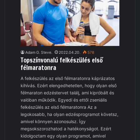
Adam G. Steve.
2022.04.20.
578
Topszínvonalú felkészülés első
félmaratonra
A felkészülés az első félmaratonra káprázatos
kihívás. Ezért elengedhetetlen, hogy olyan első
félmaraton edzéstervet találj, ami kipróbált és
valóban működik. Egyedi és ettől zseniális
felkészülés az első félmaratonra Az a
legokosabb, ha olyan edzésprogramot követsz,
amivel könnyen azonosulsz. Így
megsokszorozhatod a hatékonyságot. Ezért
kidolgoztam egy olyan programot, amivel