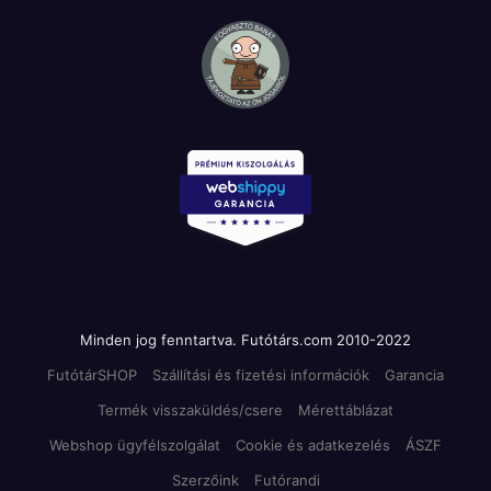
Minden jog fenntartva. Futótárs.com 2010-2022
FutótárSHOP
Szállítási és fizetési információk
Garancia
Termék visszaküldés/csere
Mérettáblázat
Webshop ügyfélszolgálat
Cookie és adatkezelés
ÁSZF
Szerzőink
Futórandi