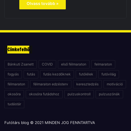
Olvass tovább »
Címkefelhő
Bánkuti Zsanett
COVID
első félmaraton
felmaraton
fogyás
futás
futás kezdőknek
futólélek
futóvilág
félmaraton
félmaraton edzésterv
keresztedzés
motiváció
okosóra
okosóra futádshoz
pulzuskontroll
pulzuszónák
tudástár
Futótárs blog © 2021 MINDEN JOG FENNTARTVA