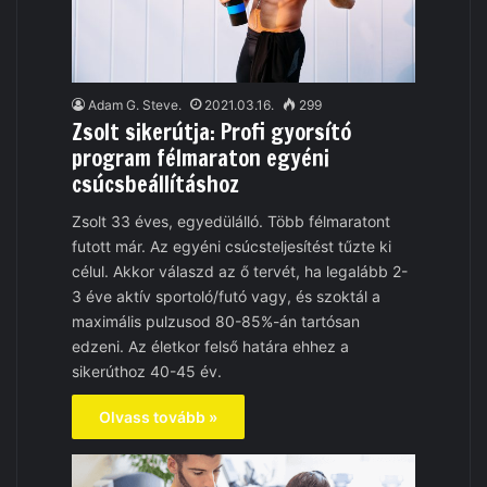
Adam G. Steve.
2021.03.16.
299
Zsolt sikerútja: Profi gyorsító
program félmaraton egyéni
csúcsbeállításhoz
Zsolt 33 éves, egyedülálló. Több félmaratont
futott már. Az egyéni csúcsteljesítést tűzte ki
célul. Akkor válaszd az ő tervét, ha legalább 2-
3 éve aktív sportoló/futó vagy, és szoktál a
maximális pulzusod 80-85%-án tartósan
edzeni. Az életkor felső határa ehhez a
sikerúthoz 40-45 év.
Olvass tovább »