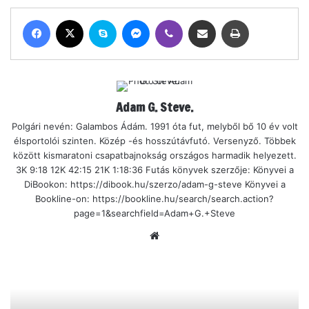
Adam G. Steve.
Polgári nevén: Galambos Ádám. 1991 óta fut, melyből bő 10 év volt
élsportolói szinten. Közép -és hosszútávfutó. Versenyző. Többek
között kismaratoni csapatbajnokság országos harmadik helyezett.
3K 9:18 12K 42:15 21K 1:18:36 Futás könyvek szerzője: Könyvei a
DiBookon: https://dibook.hu/szerzo/adam-g-steve Könyvei a
Bookline-on: https://bookline.hu/search/search.action?
page=1&searchfield=Adam+G.+Steve