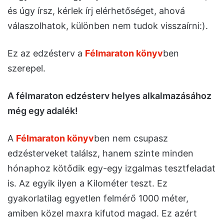
és úgy írsz, kérlek írj elérhetőséget, ahová
válaszolhatok, különben nem tudok visszaírni:).
Ez az edzésterv a
Félmaraton könyv
ben
szerepel.
A félmaraton edzésterv helyes alkalmazásához
még egy adalék!
A
Félmaraton könyv
ben nem csupasz
edzésterveket találsz, hanem szinte minden
hónaphoz kötődik egy-egy izgalmas tesztfeladat
is. Az egyik ilyen a Kilométer teszt. Ez
gyakorlatilag egyetlen felmérő 1000 méter,
amiben közel maxra kifutod magad. Ez azért