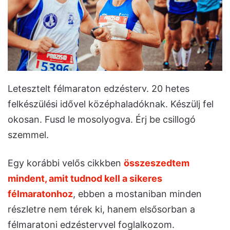
Letesztelt félmaraton edzésterv. 20 hetes
felkészülési idővel középhaladóknak. Készülj fel
okosan. Fusd le mosolyogva. Érj be csillogó
szemmel.
Egy korábbi velős cikkben
összeszedtem
mindent, amit tudnod kell a sikeres
félmaratonhoz
, ebben a mostaniban minden
részletre nem térek ki, hanem elsősorban a
félmaratoni edzéstervvel foglalkozom.