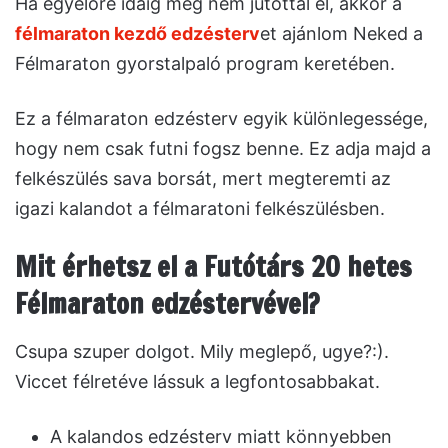
Ha egyelőre idáig még nem jutottál el, akkor a
félmaraton kezdő edzésterv
et ajánlom Neked a
Félmaraton gyorstalpaló program keretében.
Ez a félmaraton edzésterv egyik különlegessége,
hogy nem csak futni fogsz benne. Ez adja majd a
felkészülés sava borsát, mert megteremti az
igazi kalandot a félmaratoni felkészülésben.
Mit érhetsz el a Futótárs 20 hetes
Félmaraton edzéstervével?
Csupa szuper dolgot. Mily meglepő, ugye?:).
Viccet félretéve lássuk a legfontosabbakat.
A kalandos edzésterv miatt könnyebben