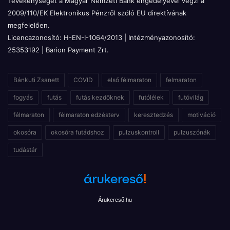
Tevékenységét a Magyar Nemzeti Bank engedélyével végzi a
2009/110/EK Elektronikus Pénzről szóló EU direktívának
megfelelően.
Licencazonosító: H-EN-I-1064/2013 | Intézményazonosító:
25353192 | Barion Payment Zrt.
Bánkuti Zsanett
COVID
első félmaraton
felmaraton
fogyás
futás
futás kezdőknek
futólélek
futóvilág
félmaraton
félmaraton edzésterv
keresztedzés
motiváció
okosóra
okosóra futádshoz
pulzuskontroll
pulzuszónák
tudástár
Árukereső.hu