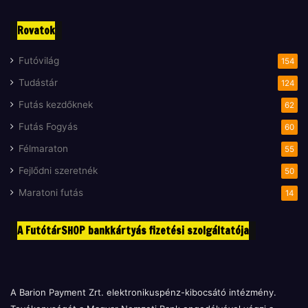
Rovatok
Futóvilág
154
Tudástár
124
Futás kezdőknek
62
Futás Fogyás
60
Félmaraton
55
Fejlődni szeretnék
50
Maratoni futás
14
A FutótárSHOP bankkártyás fizetési szolgáltatója
A Barion Payment Zrt. elektronikuspénz-kibocsátó intézmény.