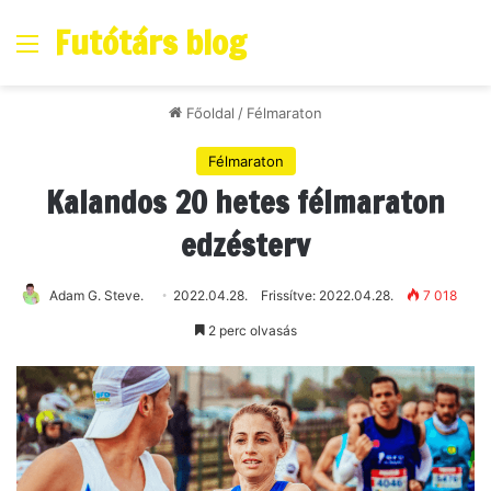
Futótárs blog
Főoldal
/
Félmaraton
Félmaraton
Kalandos 20 hetes félmaraton
edzésterv
Adam G. Steve.
2022.04.28.
Frissítve: 2022.04.28.
7 018
2 perc olvasás