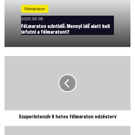
Félmaraton
2020.09.08.
FéLmaraton szintidő: Mennyi idő alatt kell
lefutni a félmaratont?
Szuperintenzív 8 hetes félmaraton edzésterv