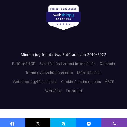
Minden jog fenntartva. Futótárs.com 2010-2022
FutótárSHOP
Szállítási és fizetési információk
Garancia
Termék visszaküldés/csere
Mérettáblázat
Webshop ügyfélszolgálat
Cookie és adatkezelés
ÁSZF
Szerzőink
Futórandi