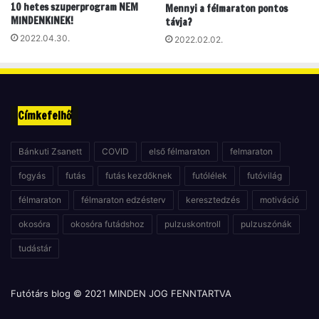
10 hetes szuperprogram NEM
Mennyi a félmaraton pontos
MINDENKINEK!
távja?
2022.04.30.
2022.02.02.
Címkefelhő
Bánkuti Zsanett
COVID
első félmaraton
felmaraton
fogyás
futás
futás kezdőknek
futólélek
futóvilág
félmaraton
félmaraton edzésterv
keresztedzés
motiváció
okosóra
okosóra futádshoz
pulzuskontroll
pulzuszónák
tudástár
Futótárs blog © 2021 MINDEN JOG FENNTARTVA