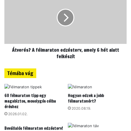
Átverés? A félmaraton edzésterv, amely 6 hét alatt
felkészít
Témába vág
60 félmaraton tipp egy
Hogyan edzek a jobb
magabiztos, mosolygós célba
félmaratonért?
éréshez
2020.08.19.
2026.01.02.
Bevállalós félmaraton edzésterv!