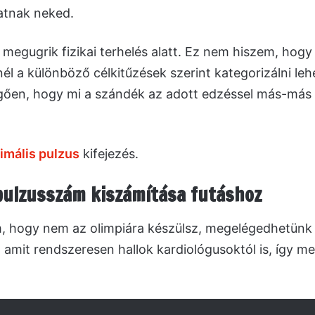
atnak neked.
megugrik fizikai terhelés alatt. Ez nem hiszem, hog
l a különböző célkitűzések szerint kategorizálni lehe
üggően, hogy mi a szándék az adott edzéssel más-má
imális pulzus
kifejezés.
pulzusszám kiszámítása futáshoz
em, hogy nem az olimpiára készülsz, megelégedhetünk
 amit rendszeresen hallok kardiológusoktól is, így m