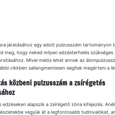
sra járatásához egy adott pulzusszám tartományon be
dd meg, hogy neked milyen edzésterhelés szükséges 
orsításához. Mivel melós lehet ennek az álompulzus
lábbi cikkben sallangmentesen segítek megérteni a l
tás közbeni pulzusszám a zsírégetés
sához
s edzéseken alapszik a zsírégető zóna kifejezés. Anél
észletekbe vegyük át a legfontosabb tudnivalókat, 