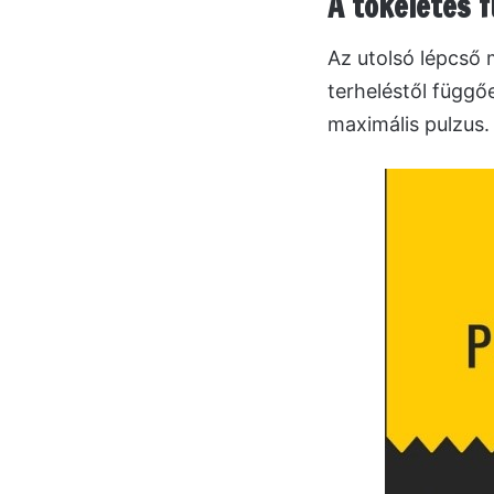
A tökéletes 
Az utolsó lépcső 
terheléstől függő
maximális pulzus.