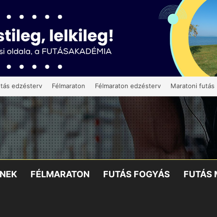
tás edzésterv
Félmaraton
Félmaraton edzésterv
Maratoni futás
KNEK
FÉLMARATON
FUTÁS FOGYÁS
FUTÁS 