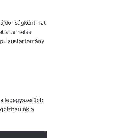
y újdonságként hat
t a terhelés
s pulzustartomány
 a legegyszerűbb
egbízhatunk a