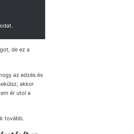
odat.
got, de ez a
 hogy az edzés és
nekülsz, akkor
em ér utol a
k tovább.