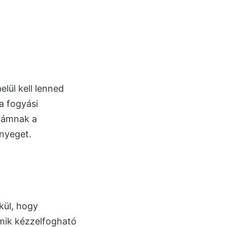
lül kell lenned
a fogyási
számnak a
ényeget.
kül, hogy
amik kézzelfogható