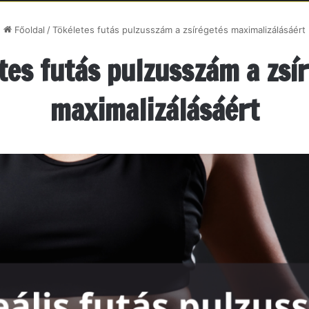
Főoldal
/
Tökéletes futás pulzusszám a zsírégetés maximalizálásáért
tes futás pulzusszám a zsí
maximalizálásáért