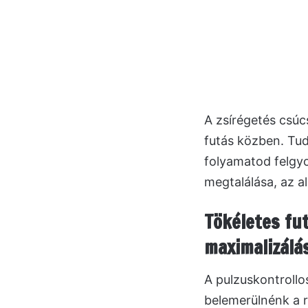
A zsírégetés csúc
futás közben. Tu
folyamatod felgy
megtalálása, az a
Tökéletes fu
maximalizálá
A pulzuskontrollo
belemerülnénk a r