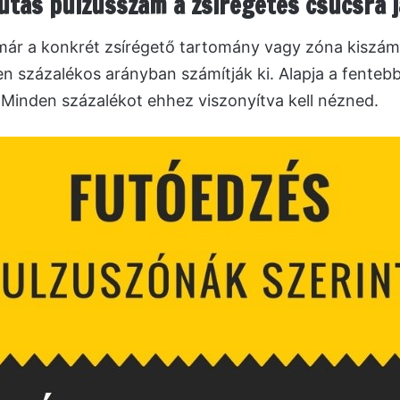
futás pulzusszám a zsírégetés csúcsra 
már a konkrét zsírégető tartomány vagy zóna kiszámí
en százalékos arányban számítják ki. Alapja a fentebb
 Minden százalékot ehhez viszonyítva kell nézned.