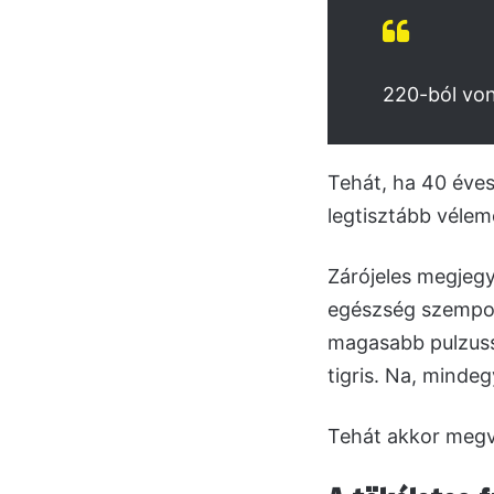
220-ból von
Tehát, ha 40 éves
legtisztább vélem
Zárójeles megjegy
egészség szempont
magasabb pulzussz
tigris. Na, mindeg
Tehát akkor megv