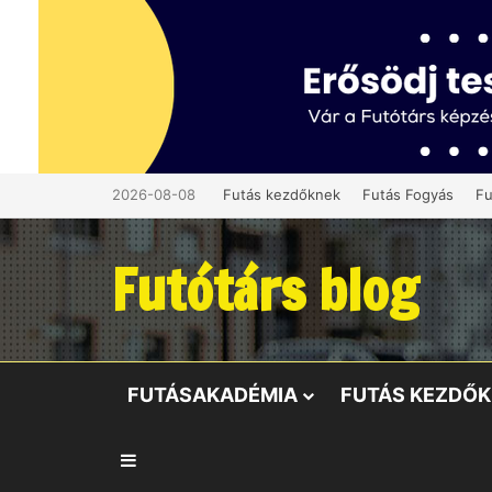
2026-08-08
Futás kezdőknek
Futás Fogyás
Fu
Futótárs blog
FUTÁSAKADÉMIA
FUTÁS KEZDŐ
Oldalsáv