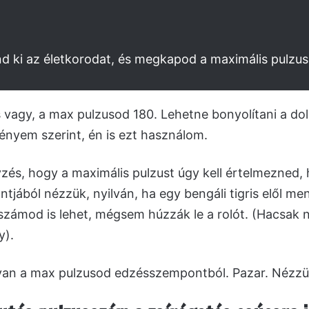
d ki az életkorodat, és megkapod a maximális pulzus
 vagy, a max pulzusod 180. Lehetne bonyolítani a dol
ényem szerint, én is ezt használom.
zés, hogy a maximális pulzust úgy kell értelmezned,
jából nézzük, nyilván, ha egy bengáli tigris elől me
ámod is lehet, mégsem húzzák le a rolót. (Hacsak n
y).
an a max pulzusod edzésszempontból. Pazar. Nézzü