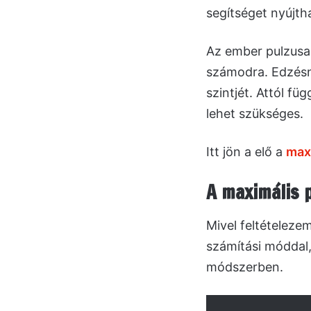
segítséget nyújth
Az ember pulzusa 
számodra. Edzésné
szintjét. Attól f
lehet szükséges.
Itt jön a elő a
max
A maximális 
Mivel feltételez
számítási móddal,
módszerben.