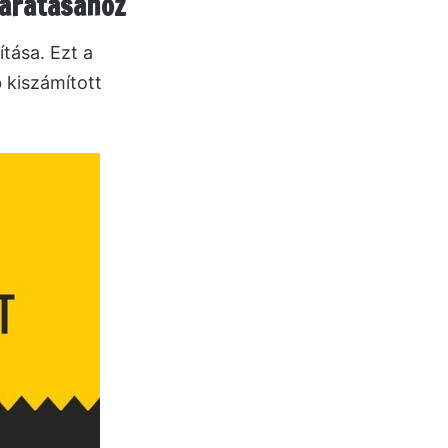
járatásához
tása. Ezt a
 kiszámított