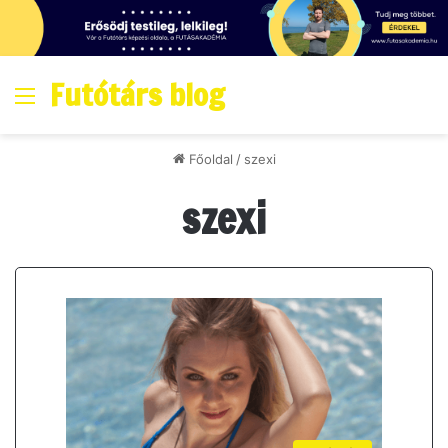
Futótárs blog
Menő
Főoldal
/
szexi
szexi