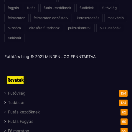
fogyás
futás
futás kezdőknek
futólélek
futóvilág
félmaraton
félmaraton edzésterv
keresztedzés
motiváció
okosóra
okosóra futádshoz
pulzuskontroll
pulzuszónák
tudástár
Futótárs blog © 2021 MINDEN JOG FENNTARTVA
Rovatok
Futóvilág
154
Tudástár
124
Futás kezdőknek
62
Futás Fogyás
60
Félmaraton
55