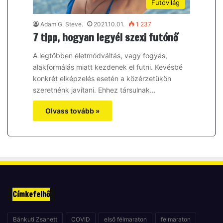
Futóvilág
Adam G. Steve.
2021.10.01.
1 237
7 tipp, hogyan legyél szexi futónő
A legtöbben életmódváltás, vagy fogyás,
alakformálás miatt kezdenek el futni. Kevésbé
konkrét elképzelés esetén a közérzetükön
szeretnénk javítani. Ehhez társulnak…
Olvass tovább »
Címkefelhő
Bánkuti Zsanett
COVID
első félmaraton
felmaraton