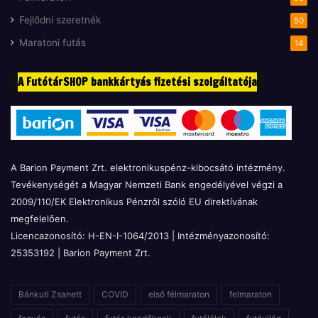
Fejlődni szeretnék
50
Maratoni futás
14
A FutótárSHOP bankkártyás fizetési szolgáltatója
A Barion Payment Zrt. elektronikuspénz-kibocsátó intézmény.
Tevékenységét a Magyar Nemzeti Bank engedélyével végzi a
2009/110/EK Elektronikus Pénzről szóló EU direktívának
megfelelően.
Licencazonosító: H-EN-I-1064/2013 | Intézményazonosító:
25353192 | Barion Payment Zrt.
Bánkuti Zsanett
COVID
első félmaraton
felmaraton