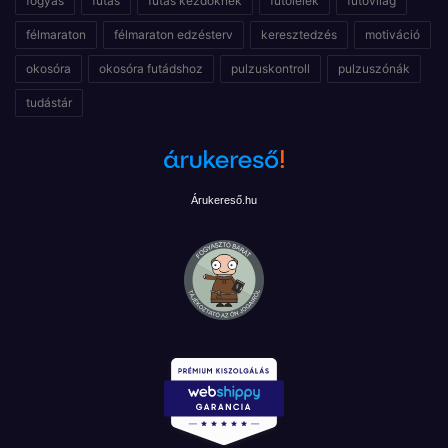
fogyás
futás
futás kezdőknek
futólélek
futóvilág
félmaraton
félmaraton edzésterv
keresztedzés
motiváció
okosóra
okosóra futádshoz
pulzuskontroll
pulzuszónák
tudástár
Árukereső.hu