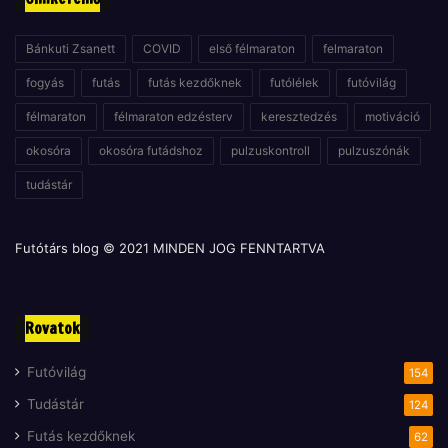
Bánkuti Zsanett
COVID
első félmaraton
felmaraton
fogyás
futás
futás kezdőknek
futólélek
futóvilág
félmaraton
félmaraton edzésterv
keresztedzés
motiváció
okosóra
okosóra futádshoz
pulzuskontroll
pulzuszónák
tudástár
Futótárs blog © 2021 MINDEN JOG FENNTARTVA
Rovatok
Futóvilág
154
Tudástár
124
Futás kezdőknek
62