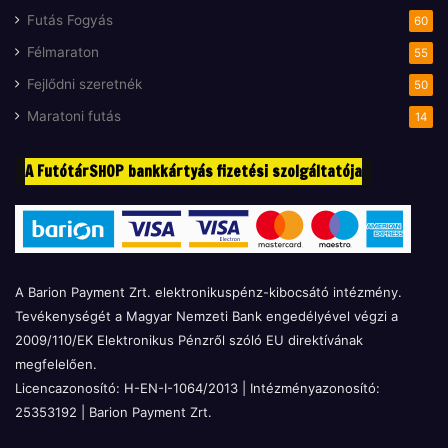
Futás Fogyás
60
Félmaraton
55
Fejlődni szeretnék
50
Maratoni futás
14
A FutótárSHOP bankkártyás fizetési szolgáltatója
A Barion Payment Zrt. elektronikuspénz-kibocsátó intézmény.
Tevékenységét a Magyar Nemzeti Bank engedélyével végzi a
2009/110/EK Elektronikus Pénzről szóló EU direktívának
megfelelően.
Licencazonosító: H-EN-I-1064/2013 | Intézményazonosító:
25353192 | Barion Payment Zrt.