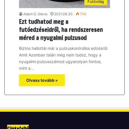
Futóvilág
Adam G. Steve.
2021.08.30.
714
Ezt tudhatod meg a
futóedzéseidről, ha rendszeresen
méred a nyugalmi pulzusod
Biztos hallottál már a pulzuskontrollos edzésről.
Amit Azonban talán még nem tudsz, hogy a
nyugalmi pulzusszámod ugyanolyan fontos,
mint a…
Olvass tovább »
Címkefelhő