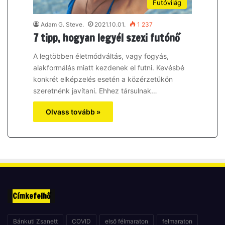
Futóvilág
Adam G. Steve.
2021.10.01.
1 237
7 tipp, hogyan legyél szexi futónő
A legtöbben életmódváltás, vagy fogyás,
alakformálás miatt kezdenek el futni. Kevésbé
konkrét elképzelés esetén a közérzetükön
szeretnénk javítani. Ehhez társulnak…
Olvass tovább »
Címkefelhő
Bánkuti Zsanett
COVID
első félmaraton
felmaraton