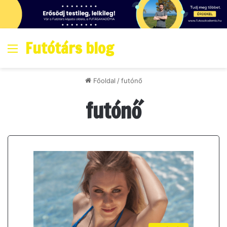
Futótárs blog
Menő
Főoldal
/
futónő
futónő