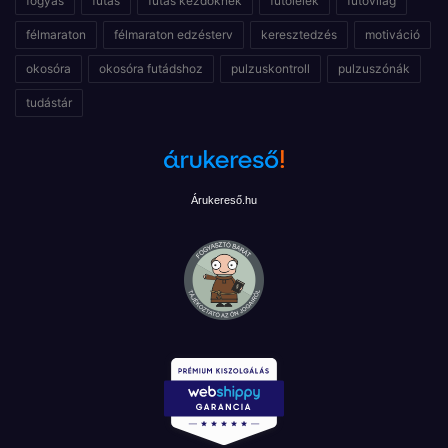
fogyás
futás
futás kezdőknek
futólélek
futóvilág
félmaraton
félmaraton edzésterv
keresztedzés
motiváció
okosóra
okosóra futádshoz
pulzuskontroll
pulzuszónák
tudástár
Árukereső.hu