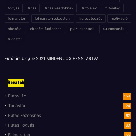
fogyás
futás
futás kezdőknek
futólélek
futóvilág
félmaraton
félmaraton edzésterv
keresztedzés
motiváció
okosóra
okosóra futádshoz
pulzuskontroll
pulzuszónák
tudástár
Futótárs blog © 2021 MINDEN JOG FENNTARTVA
Rovatok
Futóvilág
154
Tudástár
124
Futás kezdőknek
62
Futás Fogyás
60
Félmaraton
55