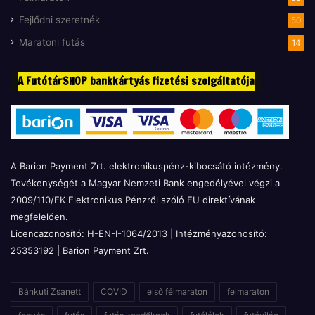
Fejlődni szeretnék
50
Maratoni futás
14
A FutótárSHOP bankkártyás fizetési szolgáltatója
A Barion Payment Zrt. elektronikuspénz-kibocsátó intézmény.
Tevékenységét a Magyar Nemzeti Bank engedélyével végzi a
2009/110/EK Elektronikus Pénzről szóló EU direktívának
megfelelően.
Licencazonosító: H-EN-I-1064/2013 | Intézményazonosító:
25353192 | Barion Payment Zrt.
Bánkuti Zsanett
COVID
első félmaraton
felmaraton