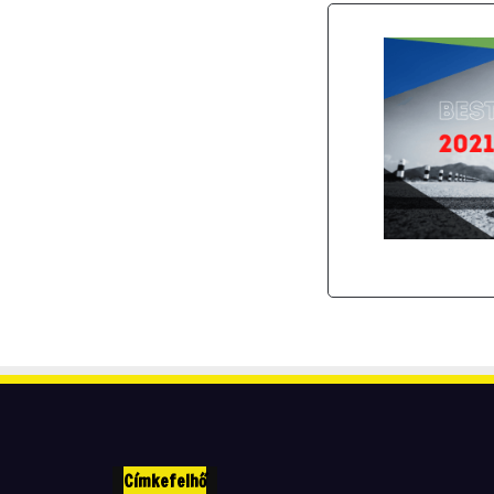
Címkefelhő