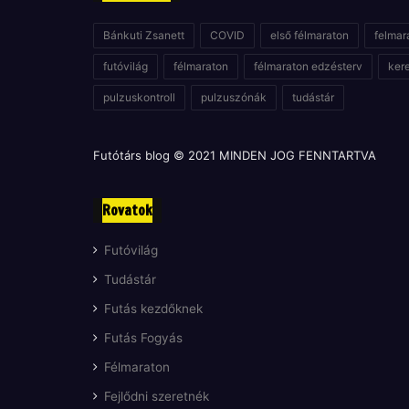
Bánkuti Zsanett
COVID
első félmaraton
felmar
futóvilág
félmaraton
félmaraton edzésterv
ker
pulzuskontroll
pulzuszónák
tudástár
Futótárs blog © 2021 MINDEN JOG FENNTARTVA
Rovatok
Futóvilág
Tudástár
Futás kezdőknek
Futás Fogyás
Félmaraton
Fejlődni szeretnék