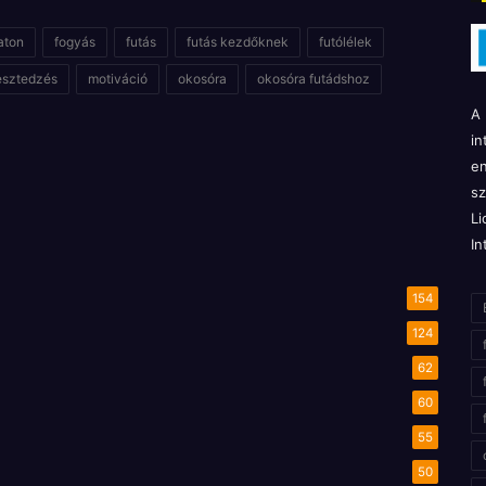
aton
fogyás
futás
futás kezdőknek
futólélek
esztedzés
motiváció
okosóra
okosóra futádshoz
A 
in
en
sz
Li
In
154
124
62
60
55
50