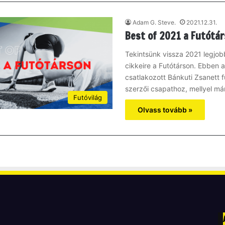
Adam G. Steve.
2021.12.31.
Best of 2021 a Futótá
Tekintsünk vissza 2021 legjob
cikkeire a Futótárson. Ebben 
csatlakozott Bánkuti Zsanett 
szerzői csapathoz, mellyel m
Futóvilág
Olvass tovább »