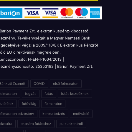
Barion Payment Zrt. elektronikuspénz-kibocsátó
tézmény. Tevékenységét a Magyar Nemzeti Bank
gedélyével végzi a 2009/110/EK Elektronikus Pénzről
óló EU direktívának megfelelően.
cencazonosító: H-EN-I-1064/2013 |
tézményazonosító: 25353192 | Barion Payment Zrt.
Bánkuti Zsanett
COVID
első félmaraton
felmaraton
fogyás
futás
futás kezdőknek
futólélek
futóvilág
félmaraton
félmaraton edzésterv
keresztedzés
motiváció
okosóra
okosóra futádshoz
pulzuskontroll