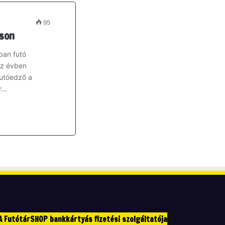
95
rson
ban futó
az évben
futóedző a
ár…
A FutótárSHOP bankkártyás fizetési szolgáltatója