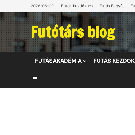
2026-08-09
Futás kezdőknek
Futás Fogyás
Fu
Futótárs blog
FUTÁSAKADÉMIA
FUTÁS KEZDŐ
Oldalsáv