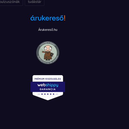
pulzuszónák
tudástár
Árukereső.hu