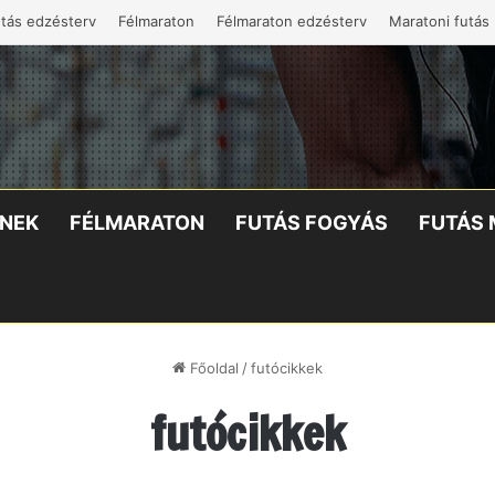
tás edzésterv
Félmaraton
Félmaraton edzésterv
Maratoni futás
KNEK
FÉLMARATON
FUTÁS FOGYÁS
FUTÁS 
Főoldal
/
futócikkek
futócikkek