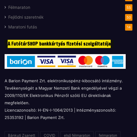
Félmaraton
55
Fejlődni szeretnék
50
Maratoni futás
14
A FutótárSHOP bankkártyás fizetési szolgáltatója
A Barion Payment Zrt. elektronikuspénz-kibocsátó intézmény.
Tevékenységét a Magyar Nemzeti Bank engedélyével végzi a
2009/110/EK Elektronikus Pénzről szóló EU direktívának
megfelelően.
Licencazonosító: H-EN-I-1064/2013 | Intézményazonosító:
25353192 | Barion Payment Zrt.
Bánkuti Zsanett
COVID
első félmaraton
felmaraton