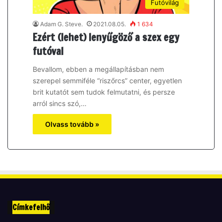
Futóvilág
Adam G. Steve.
2021.08.05.
1 634
Ezért (lehet) lenyűgöző a szex egy
futóval
Bevallom, ebben a megállapításban nem
szerepel semmiféle “riszőrcs” center, egyetlen
brit kutatót sem tudok felmutatni, és persze
arról sincs szó,…
Olvass tovább »
Címkefelhő