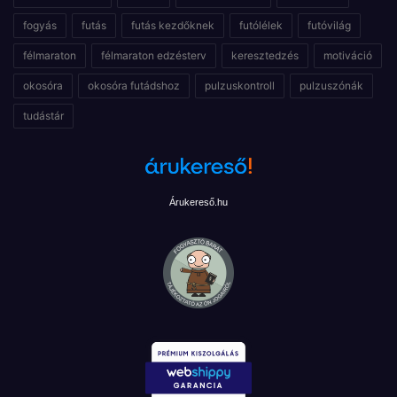
fogyás
futás
futás kezdőknek
futólélek
futóvilág
félmaraton
félmaraton edzésterv
keresztedzés
motiváció
okosóra
okosóra futádshoz
pulzuskontroll
pulzuszónák
tudástár
Árukereső.hu