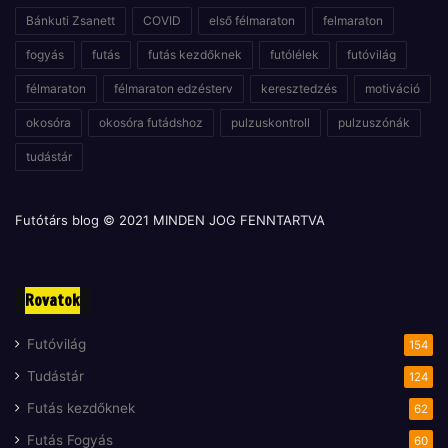
Bánkuti Zsanett
COVID
első félmaraton
felmaraton
fogyás
futás
futás kezdőknek
futólélek
futóvilág
félmaraton
félmaraton edzésterv
keresztedzés
motiváció
okosóra
okosóra futádshoz
pulzuskontroll
pulzuszónák
tudástár
Futótárs blog © 2021 MINDEN JOG FENNTARTVA
Rovatok
Futóvilág
154
Tudástár
124
Futás kezdőknek
62
Futás Fogyás
60