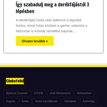
Így szabadulj meg a derékfájástól 3
lépésben
A derékfájás futás után jellemző a legtöbb
futóra, mivel futás közben a gerinc valamint a
hátizmok is komoly terhelést kapnak.…
Olvass tovább »
Címkefelhő
Bánkuti Zsanett
COVID
első félmaraton
felmaraton
fogyás
futás
futás kezdőknek
futólélek
futóvilág