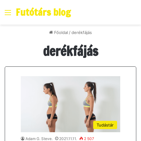
Futótárs blog
Menő
Főoldal
/
derékfájás
derékfájás
Tudástár
Adam G. Steve.
2021.11.11.
2 507