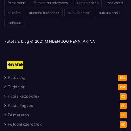
félmaraton
félmaraton edzésterv
keresztedzés
motiváció
okosóra
okosóra futádshoz
pulzuskontroll
pulzuszónák
tudástár
Futótárs blog © 2021 MINDEN JOG FENNTARTVA
Rovatok
Futóvilág
154
Tudástár
124
Futás kezdőknek
62
Futás Fogyás
60
Félmaraton
55
Fejlődni szeretnék
50