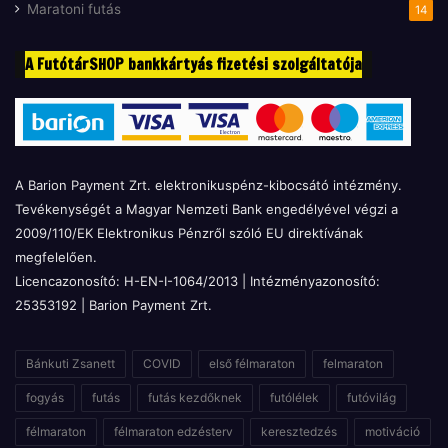
Maratoni futás
14
A FutótárSHOP bankkártyás fizetési szolgáltatója
A Barion Payment Zrt. elektronikuspénz-kibocsátó intézmény.
Tevékenységét a Magyar Nemzeti Bank engedélyével végzi a
2009/110/EK Elektronikus Pénzről szóló EU direktívának
megfelelően.
Licencazonosító: H-EN-I-1064/2013 | Intézményazonosító:
25353192 | Barion Payment Zrt.
Bánkuti Zsanett
COVID
első félmaraton
felmaraton
fogyás
futás
futás kezdőknek
futólélek
futóvilág
félmaraton
félmaraton edzésterv
keresztedzés
motiváció