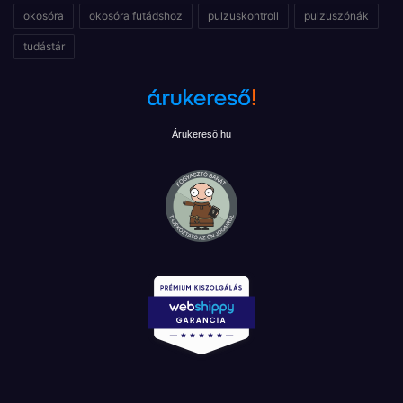
okosóra
okosóra futádshoz
pulzuskontroll
pulzuszónák
tudástár
Árukereső.hu