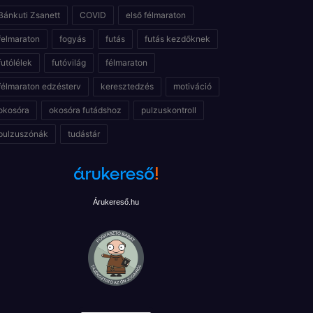
Bánkuti Zsanett
COVID
első félmaraton
felmaraton
fogyás
futás
futás kezdőknek
futólélek
futóvilág
félmaraton
félmaraton edzésterv
keresztedzés
motiváció
okosóra
okosóra futádshoz
pulzuskontroll
pulzuszónák
tudástár
Árukereső.hu