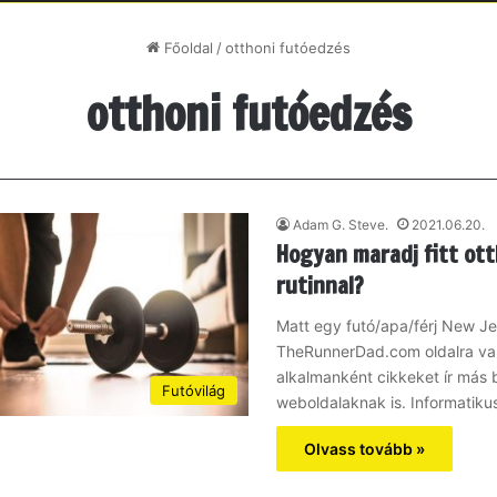
Főoldal
/
otthoni futóedzés
otthoni futóedzés
Adam G. Steve.
2021.06.20.
Hogyan maradj fitt ott
rutinnal?
Matt egy futó/apa/férj New Je
TheRunnerDad.com oldalra való
alkalmanként cikkeket ír más
Futóvilág
weboldalaknak is. Informatiku
Olvass tovább »