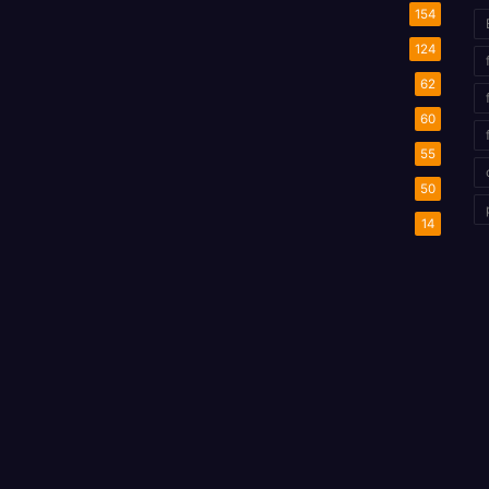
154
124
62
60
55
50
14