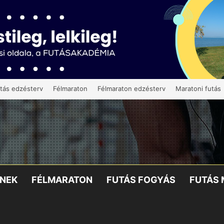
tás edzésterv
Félmaraton
Félmaraton edzésterv
Maratoni futás
KNEK
FÉLMARATON
FUTÁS FOGYÁS
FUTÁS 