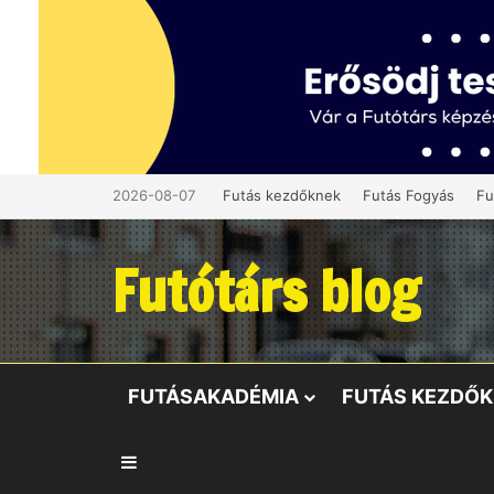
2026-08-07
Futás kezdőknek
Futás Fogyás
Fu
Futótárs blog
FUTÁSAKADÉMIA
FUTÁS KEZDŐ
Oldalsáv