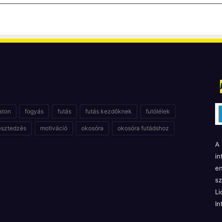
aton
fogyás
futás
futás kezdőknek
futólélek
esztedzés
motiváció
okosóra
okosóra futádshoz
A 
in
en
sz
Li
In