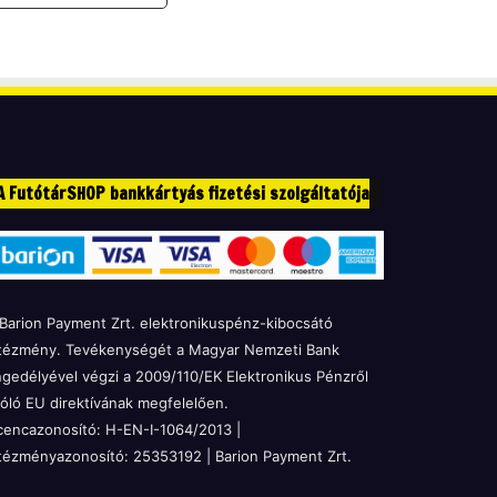
A FutótárSHOP bankkártyás fizetési szolgáltatója
Barion Payment Zrt. elektronikuspénz-kibocsátó
tézmény. Tevékenységét a Magyar Nemzeti Bank
gedélyével végzi a 2009/110/EK Elektronikus Pénzről
óló EU direktívának megfelelően.
cencazonosító: H-EN-I-1064/2013 |
tézményazonosító: 25353192 | Barion Payment Zrt.