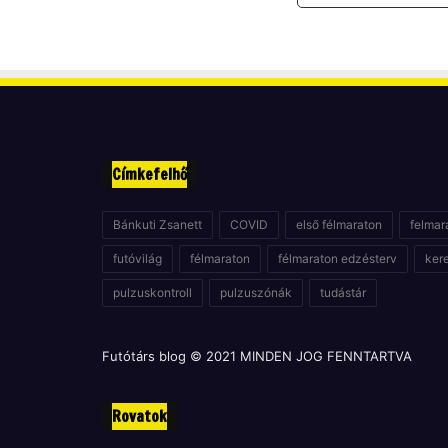
Címkefelhő
Bánkuti Zsanett
COVID
első félmaraton
felmar
futóvilág
félmaraton
félmaraton edzésterv
ker
pulzuskontroll
pulzuszónák
tudástár
Futótárs blog © 2021 MINDEN JOG FENNTARTVA
Rovatok