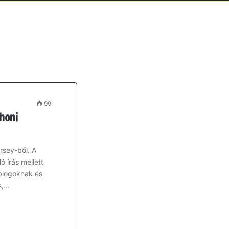
99
honi
rsey-ből. A
 írás mellett
 blogoknak és
s,…