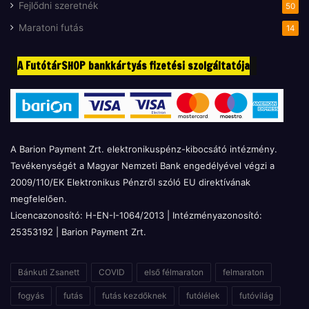
Fejlődni szeretnék
50
Maratoni futás
14
A FutótárSHOP bankkártyás fizetési szolgáltatója
A Barion Payment Zrt. elektronikuspénz-kibocsátó intézmény.
Tevékenységét a Magyar Nemzeti Bank engedélyével végzi a
2009/110/EK Elektronikus Pénzről szóló EU direktívának
megfelelően.
Licencazonosító: H-EN-I-1064/2013 | Intézményazonosító:
25353192 | Barion Payment Zrt.
Bánkuti Zsanett
COVID
első félmaraton
felmaraton
fogyás
futás
futás kezdőknek
futólélek
futóvilág