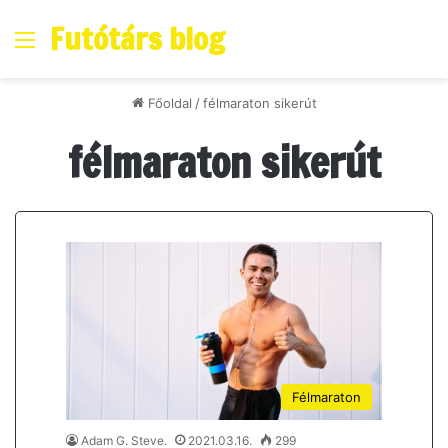
Futótárs blog
Menő
Főoldal
/
félmaraton sikerút
félmaraton sikerút
Félmaraton
Adam G. Steve.
2021.03.16.
299