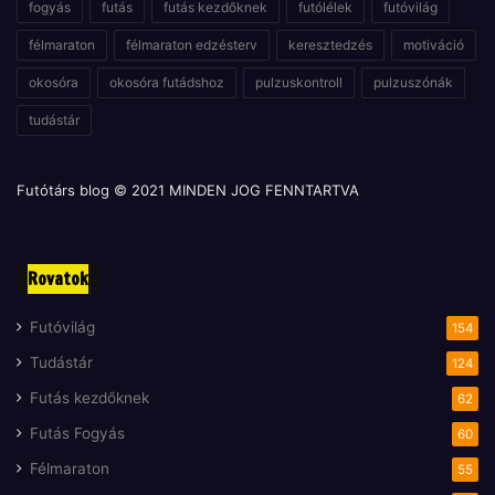
fogyás
futás
futás kezdőknek
futólélek
futóvilág
félmaraton
félmaraton edzésterv
keresztedzés
motiváció
okosóra
okosóra futádshoz
pulzuskontroll
pulzuszónák
tudástár
Futótárs blog © 2021 MINDEN JOG FENNTARTVA
Rovatok
Futóvilág
154
Tudástár
124
Futás kezdőknek
62
Futás Fogyás
60
Félmaraton
55