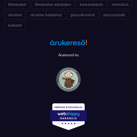
félmaraton
félmaraton edzésterv
keresztedzés
motiváció
okosóra
okosóra futádshoz
pulzuskontroll
pulzuszónák
tudástár
Árukereső.hu