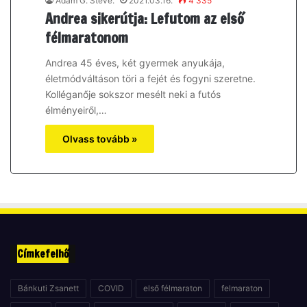
Adam G. Steve.
2021.03.16.
4 335
Andrea sikerútja: Lefutom az első
félmaratonom
Andrea 45 éves, két gyermek anyukája,
életmódváltáson töri a fejét és fogyni szeretne.
Kolléganője sokszor mesélt neki a futós
élményeiről,…
Olvass tovább »
Címkefelhő
Bánkuti Zsanett
COVID
első félmaraton
felmaraton