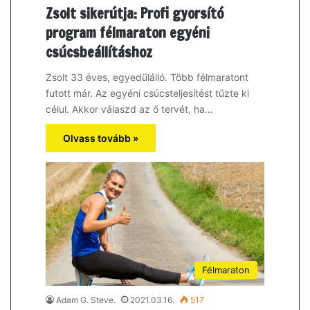
Zsolt sikerútja: Profi gyorsító
program félmaraton egyéni
csúcsbeállításhoz
Zsolt 33 éves, egyedülálló. Több félmaratont
futott már. Az egyéni csúcsteljesítést tűzte ki
célul. Akkor válaszd az ő tervét, ha…
Olvass tovább »
Félmaraton
Adam G. Steve.
2021.03.16.
517