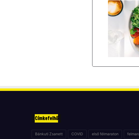
Címkefelhő
Bánkuti Zsanett
COVID
első félmaraton
felmar