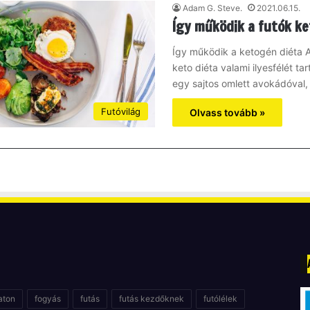
Adam G. Steve.
2021.06.15.
Így működik a futók ke
Így működik a ketogén diéta 
keto diéta valami ilyesfélét ta
egy sajtos omlett avokádóval
Futóvilág
Olvass tovább »
aton
fogyás
futás
futás kezdőknek
futólélek