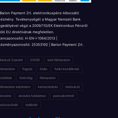
Barion Payment Zrt. elektronikuspénz-kibocsátó
tézmény. Tevékenységét a Magyar Nemzeti Bank
gedélyével végzi a 2009/110/EK Elektronikus Pénzről
óló EU direktívának megfelelően.
cencazonosító: H-EN-I-1064/2013 |
tézményazonosító: 25353192 | Barion Payment Zrt.
Bánkuti Zsanett
COVID
első félmaraton
felmaraton
fogyás
futás
futás kezdőknek
futólélek
futóvilág
félmaraton
félmaraton edzésterv
keresztedzés
motiváció
okosóra
okosóra futádshoz
pulzuskontroll
pulzuszónák
tudástár