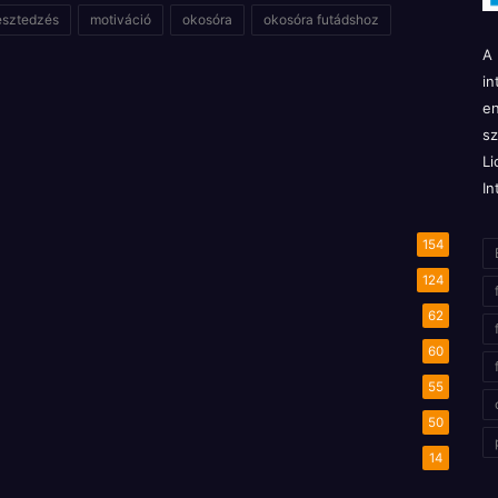
esztedzés
motiváció
okosóra
okosóra futádshoz
A 
in
en
sz
Li
In
154
124
62
60
55
50
14