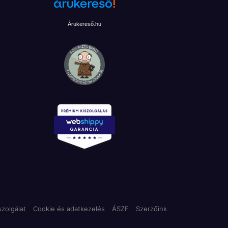
Árukereső.hu
zolgálat
Cookie és adatkezelés
ÁSZF
Szerzőink