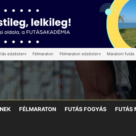
tás edzésterv
Félmaraton
Félmaraton edzésterv
Maratoni futás
KNEK
FÉLMARATON
FUTÁS FOGYÁS
FUTÁS 