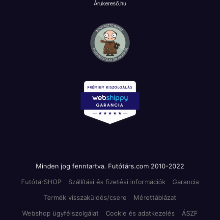
Árukereső.hu
Minden jog fenntartva. Futótárs.com 2010-2022
FutótárSHOP
Szállítási és fizetési információk
Garancia
Termék visszaküldés/csere
Mérettáblázat
Webshop ügyfélszolgálat
Cookie és adatkezelés
ÁSZF