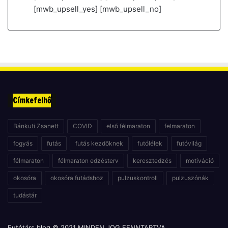
[mwb_upsell_yes] [mwb_upsell_no]
Címkefelhő
Bánkuti Zsanett
COVID
első félmaraton
felmaraton
fogyás
futás
futás kezdőknek
futólélek
futóvilág
félmaraton
félmaraton edzésterv
keresztedzés
motiváció
okosóra
okosóra futádshoz
pulzuskontroll
pulzuszónák
tudástár
Futótárs blog © 2021 MINDEN JOG FENNTARTVA