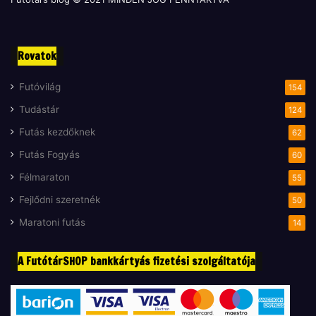
Rovatok
Futóvilág
154
Tudástár
124
Futás kezdőknek
62
Futás Fogyás
60
Félmaraton
55
Fejlődni szeretnék
50
Maratoni futás
14
A FutótárSHOP bankkártyás fizetési szolgáltatója