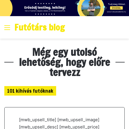
Futótárs blog
Menő
Még egy utolsó
lehetőség, hogy előre
tervezz
101 kihívás futóknak
[mwb_upsell_title] [mwb_upsell_image]
[mwb_upsell_desc] [mwb_upsell_price]