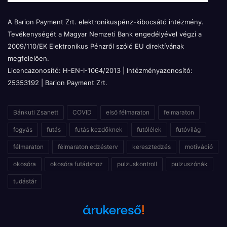
A Barion Payment Zrt. elektronikuspénz-kibocsátó intézmény.
Tevékenységét a Magyar Nemzeti Bank engedélyével végzi a
2009/110/EK Elektronikus Pénzről szóló EU direktívának
megfelelően.
Licencazonosító: H-EN-I-1064/2013 | Intézményazonosító:
25353192 | Barion Payment Zrt.
Bánkuti Zsanett
COVID
első félmaraton
felmaraton
fogyás
futás
futás kezdőknek
futólélek
futóvilág
félmaraton
félmaraton edzésterv
keresztedzés
motiváció
okosóra
okosóra futádshoz
pulzuskontroll
pulzuszónák
tudástár