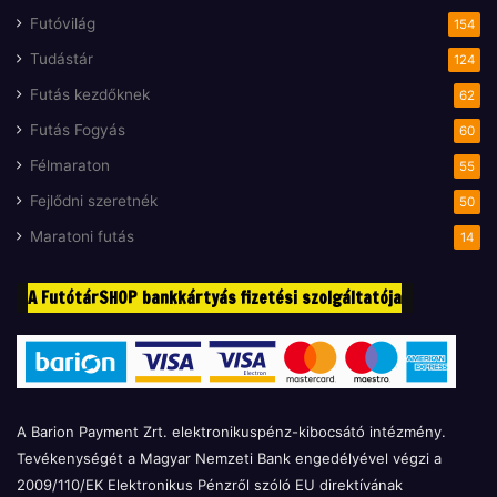
Futóvilág
154
Tudástár
124
Futás kezdőknek
62
Futás Fogyás
60
Félmaraton
55
Fejlődni szeretnék
50
Maratoni futás
14
A FutótárSHOP bankkártyás fizetési szolgáltatója
A Barion Payment Zrt. elektronikuspénz-kibocsátó intézmény.
Tevékenységét a Magyar Nemzeti Bank engedélyével végzi a
2009/110/EK Elektronikus Pénzről szóló EU direktívának