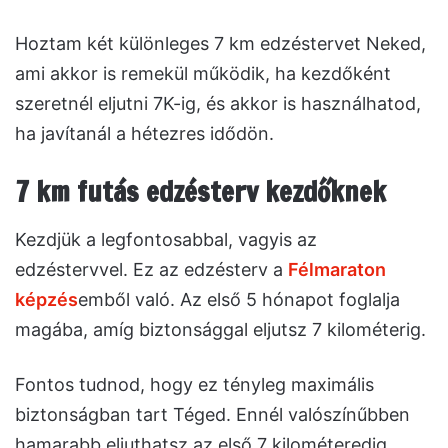
Hoztam két különleges 7 km edzéstervet Neked,
ami akkor is remekül működik, ha kezdőként
szeretnél eljutni 7K-ig, és akkor is használhatod,
ha javítanál a hétezres idődön.
7 km futás edzésterv kezdőknek
Kezdjük a legfontosabbal, vagyis az
edzéstervvel. Ez az edzésterv a
Félmaraton
képzés
emből való. Az első 5 hónapot foglalja
magába, amíg biztonsággal eljutsz 7 kilométerig.
Fontos tudnod, hogy ez tényleg maximális
biztonságban tart Téged. Ennél valószínűbben
hamarabb eljuthatsz az első 7 kilométeredig.