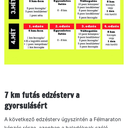
7 km futás edzésterv a
gyorsulásért
A következő edzésterv úgyszintén a Félmaraton
képzés része, azonban a haladóknak szóló