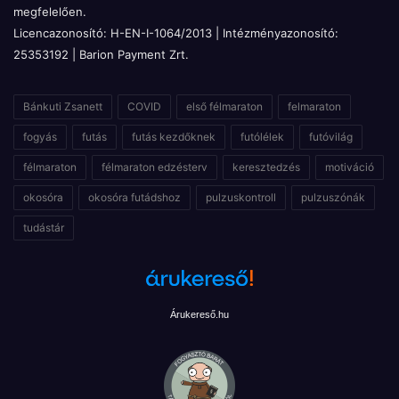
megfelelően.
Licencazonosító: H-EN-I-1064/2013 | Intézményazonosító:
25353192 | Barion Payment Zrt.
Bánkuti Zsanett
COVID
első félmaraton
felmaraton
fogyás
futás
futás kezdőknek
futólélek
futóvilág
félmaraton
félmaraton edzésterv
keresztedzés
motiváció
okosóra
okosóra futádshoz
pulzuskontroll
pulzuszónák
tudástár
Árukereső.hu