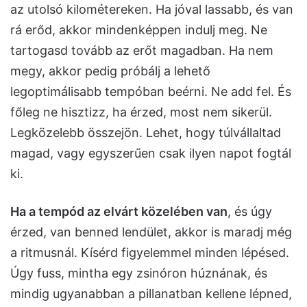
az utolsó kilométereken. Ha jóval lassabb, és van
rá erőd, akkor mindenképpen indulj meg. Ne
tartogasd tovább az erőt magadban. Ha nem
megy, akkor pedig próbálj a lehető
legoptimálisabb tempóban beérni. Ne add fel. És
főleg ne hisztizz, ha érzed, most nem sikerül.
Legközelebb összejön. Lehet, hogy túlvállaltad
magad, vagy egyszerűen csak ilyen napot fogtál
ki.
Ha a tempód az elvárt közelében van
, és úgy
érzed, van benned lendület, akkor is maradj még
a ritmusnál. Kísérd figyelemmel minden lépésed.
Úgy fuss, mintha egy zsinóron húznának, és
mindig ugyanabban a pillanatban kellene lépned,