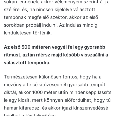
sokan lennének, akkor véleményem szerint állj a
szélére, és, ha nincsen kijelölve választott
tempónak megfelelő szektor, akkor az első
sorokban próbálj indulni. Az indulás mindig
lendületesen történik.
Az első 500 méteren vegyél fel egy gyorsabb
ritmust, aztán ráérsz majd később visszaállni a
választott tempódra.
Természetesen különösen fontos, hogy ha a
mezőny a te célkitűzésednél gyorsabb tempót
diktál, akkor 1000 méter után mindenképp lassíts
le egy kicsit, mert könnyen előfordulhat, hogy túl
hamar kifáradsz, és akkor igazi kínszenvedéssé
fajulhat a táv teljesítése.