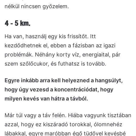
nélkül nincsen győzelem.
4 – 5 km
.
Ha van, használj egy kis frissítőt. Itt
kezdődhetnek el, ebben a fázisban az igazi
problémák. Néhány korty víz, energiaital, pár
szem szőlőcukor, és futhatsz is tovább.
Egyre inkább arra kell helyezned a hangsúlyt,
hogy úgy vezesd a koncentrációdat, hogy
milyen kevés van hátra a távból.
Már túl vagy a táv felén. Hiába vagyunk tisztában
azzal, hogy ez kiszáradó torokkal, ólomnehéz
lábakkal, egyre maróbban égő tüdővel kevésbé