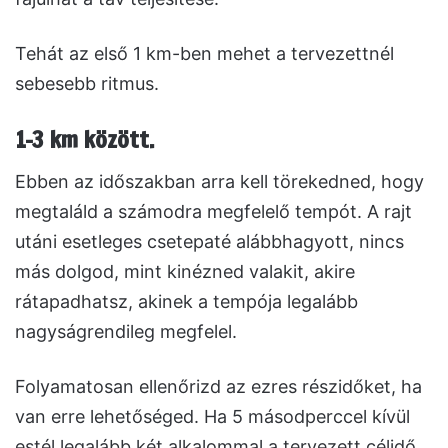
Tehát az első 1 km-ben mehet a tervezettnél
sebesebb ritmus.
1-3 km között
.
Ebben az időszakban arra kell törekedned, hogy
megtaláld a számodra megfelelő tempót. A rajt
utáni esetleges csetepaté alábbhagyott, nincs
más dolgod, mint kinézned valakit, akire
rátapadhatsz, akinek a tempója legalább
nagyságrendileg megfelel.
Folyamatosan ellenőrizd az ezres részidőket, ha
van erre lehetőséged. Ha 5 másodperccel kívül
estél legalább két alkalommal a tervezett célidő