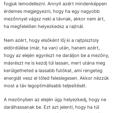
fogjuk lemodellezni. Annyit azért mindenképpen
érdemes megjegyezni, hogy ha egy nagyobb
mezőnnyel vágsz neki a távnak, akkor nem árt,
ha megfelelően helyezkedsz a rajtnál.
Nem azért, hogy elsőként lőj ki a rajtpisztoly
eldördülése (már, ha van) után, hanem azért,
hogy az elején egyrészt ne daráljon be a mezőny,
másrészt ne is kezdj túl lassan, mert utána meg
kerülgetheted a lassabb futókat, ami rengeteg
energiát vesz el tőled feleslegesen. Akkor nézzük
most a táv legoptimálisabb teljesítését.
A mezőnyben az elején úgy helyezkedj, hogy ne
darálhassanak be. Ezt azt jelenti, hogy ha túl