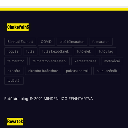
Címkefelhő
Bánkuti Zsanett
COVID
első félmaraton
felmaraton
fogyás
futás
futás kezdőknek
futólélek
futóvilág
félmaraton
félmaraton edzésterv
keresztedzés
motiváció
okosóra
okosóra futádshoz
pulzuskontroll
pulzuszónák
tudástár
Futótárs blog © 2021 MINDEN JOG FENNTARTVA
Rovatok