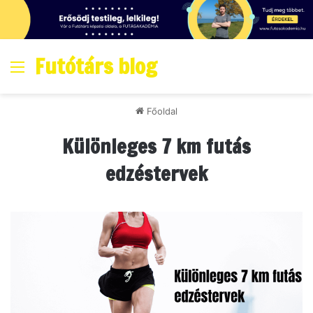
Futótárs blog
Menő
Főoldal
Különleges 7 km futás
edzéstervek