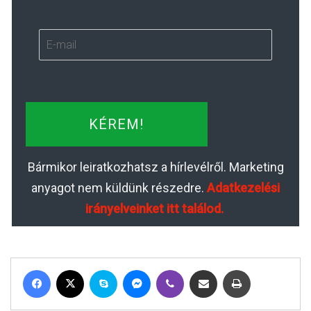
KÉREM!
Bármikor leiratkozhatsz a hírlevélről. Marketing
anyagot nem küldünk részedre.
Adatkezelési
irányelveinket itt találod.
Facebook
X
Skype
Messenger
Viber
Megosztás email-ben
Nyomtatás