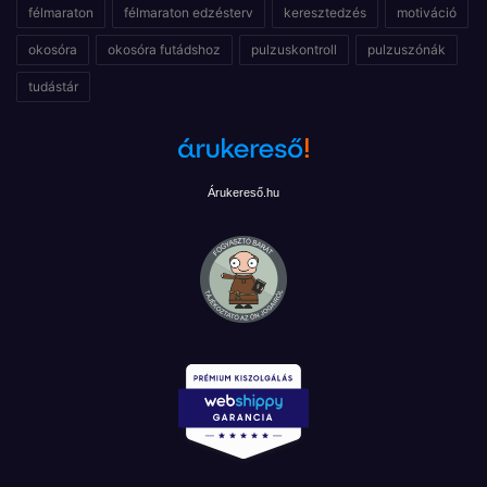
félmaraton
félmaraton edzésterv
keresztedzés
motiváció
okosóra
okosóra futádshoz
pulzuskontroll
pulzuszónák
tudástár
Árukereső.hu