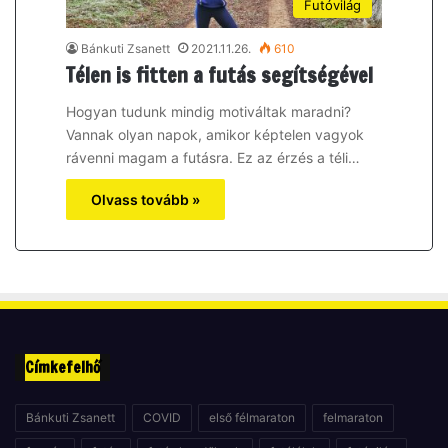
Futóvilág
Bánkuti Zsanett
2021.11.26.
610
Télen is fitten a futás segítségével
Hogyan tudunk mindig motiváltak maradni?
Vannak olyan napok, amikor képtelen vagyok
rávenni magam a futásra. Ez az érzés a téli…
Olvass tovább »
Címkefelhő
Bánkuti Zsanett
COVID
első félmaraton
felmaraton