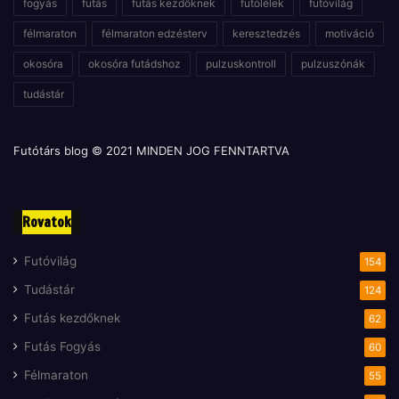
fogyás
futás
futás kezdőknek
futólélek
futóvilág
félmaraton
félmaraton edzésterv
keresztedzés
motiváció
okosóra
okosóra futádshoz
pulzuskontroll
pulzuszónák
tudástár
Futótárs blog © 2021 MINDEN JOG FENNTARTVA
Rovatok
Futóvilág
154
Tudástár
124
Futás kezdőknek
62
Futás Fogyás
60
Félmaraton
55