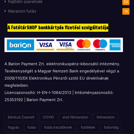
Fejlődni szeretnék
50
Maratoni futás
14
A FutótárSHOP bankkártyás fizetési szolgáltatója
A Barion Payment Zrt. elektronikuspénz-kibocsátó intézmény.
Tevékenységét a Magyar Nemzeti Bank engedélyével végzi a
2009/110/EK Elektronikus Pénzről szóló EU direktívának
megfelelően.
Licencazonosító: H-EN-I-1064/2013 | Intézményazonosító:
25353192 | Barion Payment Zrt.
Bánkuti Zsanett
COVID
első félmaraton
felmaraton
fogyás
futás
futás kezdőknek
futólélek
futóvilág